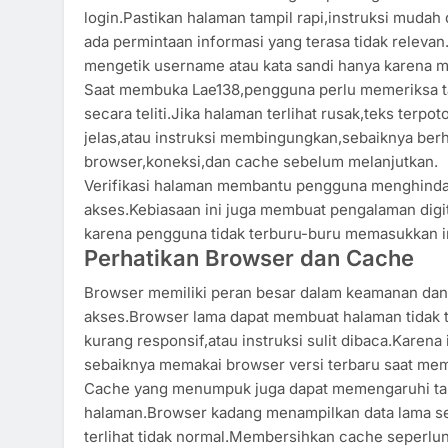
login.Pastikan halaman tampil rapi,instruksi mudah
ada permintaan informasi yang terasa tidak releva
mengetik username atau kata sandi hanya karena me
Saat membuka Lae138,pengguna perlu memeriksa t
secara teliti.Jika halaman terlihat rusak,teks terpo
jelas,atau instruksi membingungkan,sebaiknya berh
browser,koneksi,dan cache sebelum melanjutkan.
Verifikasi halaman membantu pengguna menghindar
akses.Kebiasaan ini juga membuat pengalaman digit
karena pengguna tidak terburu-buru memasukkan in
Perhatikan Browser dan Cache
Browser memiliki peran besar dalam keamanan da
akses.Browser lama dapat membuat halaman tidak t
kurang responsif,atau instruksi sulit dibaca.Karena
sebaiknya memakai browser versi terbaru saat me
Cache yang menumpuk juga dapat memengaruhi ta
halaman.Browser kadang menampilkan data lama s
terlihat tidak normal.Membersihkan cache seperl