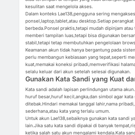
kesulitan saat mengelola akses.
Dalam konteks Lae138,pengguna sering mengakses
ponsel,laptop,tablet,atau desktop.Setiap perangkat 
berbeda.Ponsel praktis,tetapi mudah dipinjam atau 
memberi tampilan luas,tetapi bisa digunakan bers
stabil,tetapi tetap membutuhkan pengelolaan brows
Keamanan akun tidak hanya bergantung pada siste
perlu membangun kebiasaan yang tepat,seperti me
kuat,memakai koneksi pribadi,memverifikasi halam
selalu keluar dari akun setelah selesai digunakan.
Gunakan Kata Sandi yang Kuat da
Kata sandi adalah lapisan perlindungan utama aku
huruf besar,huruf kecil,angka,dan simbol agar kata
ditebak.Hindari memakai tanggal lahir,nama pribadi
sederhana,atau kata yang terlalu umum.
Untuk akun Lae138,sebaiknya gunakan kata sandi y
lain.Jika satu kata sandi dipakai di banyak tempat,r
ketika salah satu akun mengalami kendala.Kata sa