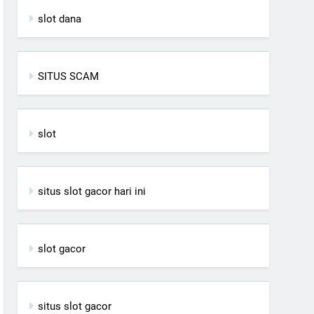
slot dana
SITUS SCAM
slot
situs slot gacor hari ini
slot gacor
situs slot gacor