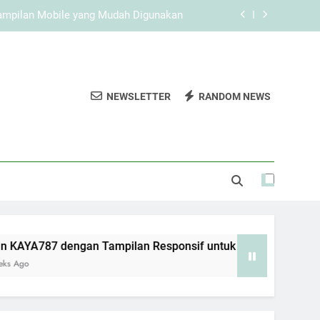
mpilan Mobile yang Mudah Digunakan
lan Responsif untuk Pengguna Mobile
 yang Konsisten di Berbagai Browser
NEWSLETTER
RANDOM NEWS
ampilan Mobile yang Mudah Dipahami
ia
mpilan Mobile yang Mudah Digunakan
urniture Indonesia. Pilihan Ideal Untuk Ruang Luar Rumah.
lan Responsif untuk Pengguna Mobile
 yang Konsisten di Berbagai Browser
7 dengan Tampilan Responsif untuk Pengguna Mobile