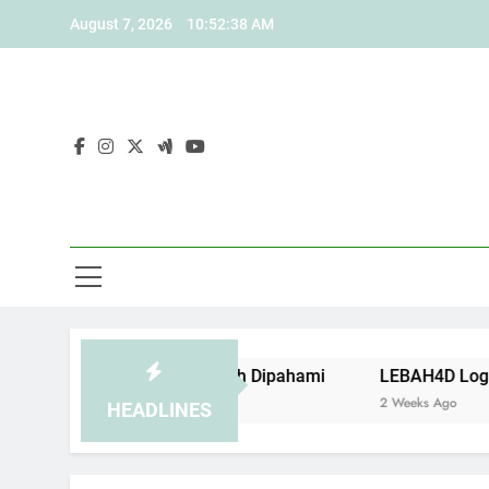
Skip
August 7, 2026
10:52:39 AM
to
content
Out
Lengkapi T
n Mobile yang Mudah Dipahami
LEBAH4D Login dengan
2 Weeks Ago
HEADLINES