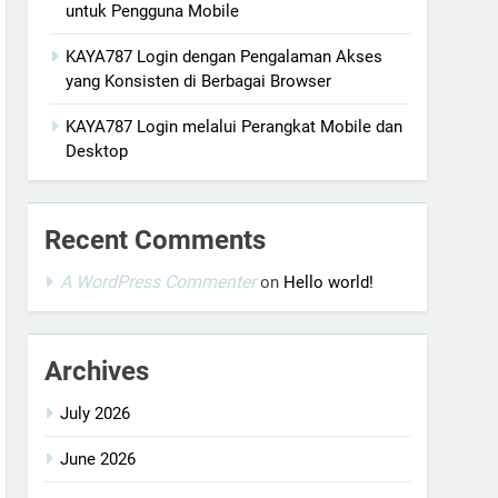
untuk Pengguna Mobile
KAYA787 Login dengan Pengalaman Akses
yang Konsisten di Berbagai Browser
KAYA787 Login melalui Perangkat Mobile dan
Desktop
Recent Comments
A WordPress Commenter
on
Hello world!
Archives
July 2026
June 2026