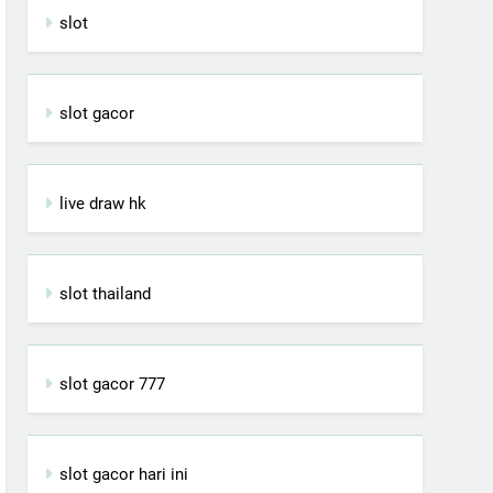
slot
slot gacor
live draw hk
slot thailand
slot gacor 777
slot gacor hari ini