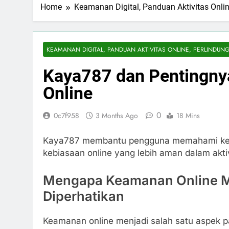
Home
Keamanan Digital, Panduan Aktivitas Onli
KEAMANAN DIGITAL, PANDUAN AKTIVITAS ONLINE, PERLINDU
Kaya787 dan Pentingny
Online
0
0c7f958
3 Months Ago
18 Mins
Kaya787 membantu pengguna memahami keama
kebiasaan online yang lebih aman dalam aktivi
Mengapa Keamanan Online Me
Diperhatikan
Keamanan online menjadi salah satu aspek pa