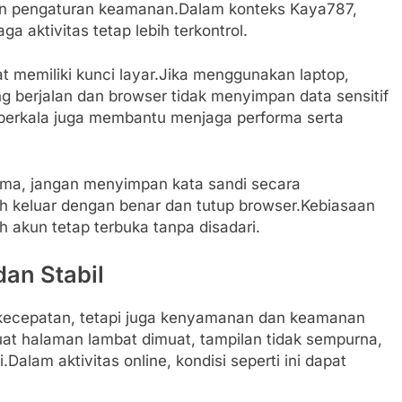
an pengaturan keamanan.Dalam konteks Kaya787,
 aktivitas tetap lebih terkontrol.
 memiliki kunci layar.Jika menggunakan laptop,
ng berjalan dan browser tidak menyimpan data sensitif
a berkala juga membantu menjaga performa serta
ma, jangan menyimpan kata sandi secara
ah keluar dengan benar dan tutup browser.Kebiasaan
 akun tetap terbuka tanpa disadari.
an Stabil
kecepatan, tetapi juga kenyamanan dan keamanan
uat halaman lambat dimuat, tampilan tidak sempurna,
Dalam aktivitas online, kondisi seperti ini dapat