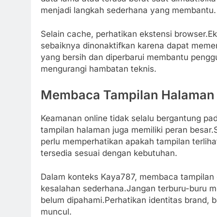
menjadi langkah sederhana yang membantu.
Selain cache, perhatikan ekstensi browser.Ek
sebaiknya dinonaktifkan karena dapat mem
yang bersih dan diperbarui membantu penggu
mengurangi hambatan teknis.
Membaca Tampilan Halaman d
Keamanan online tidak selalu bergantung p
tampilan halaman juga memiliki peran besar.
perlu memperhatikan apakah tampilan terliha
tersedia sesuai dengan kebutuhan.
Dalam konteks Kaya787, membaca tampilan 
kesalahan sederhana.Jangan terburu-buru m
belum dipahami.Perhatikan identitas brand, b
muncul.