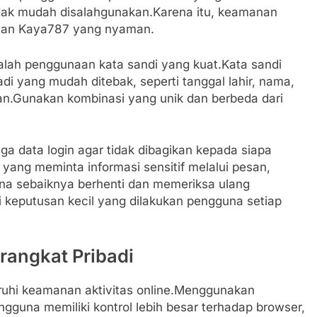
tidak mudah disalahgunakan.Karena itu, keamanan
man Kaya787 yang nyaman.
alah penggunaan kata sandi yang kuat.Kata sandi
di yang mudah ditebak, seperti tanggal lahir, nama,
an.Gunakan kombinasi yang unik dan berbeda dari
ga data login agar tidak dibagikan kepada siapa
k yang meminta informasi sensitif melalui pesan,
guna sebaiknya berhenti dan memeriksa ulang
i keputusan kecil yang dilakukan pengguna setiap
angkat Pribadi
uhi keamanan aktivitas online.Menggunakan
ngguna memiliki kontrol lebih besar terhadap browser,