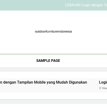
LEBAH4D Login dengan Ta
Login KAYA787 dengan Tampi
KAYA787 Login dengan Pengalaman Akses
EDWINSLOT Login dengan T
door Furniture Indones
LEBAH4D Login dengan Ta
aman Anda Dengan Furnitur Outdoor Berkualitas Dari Outdoor F
Login KAYA787 dengan Tampi
SAMPLE PAGE
KAYA787 Login dengan Pengalaman Akses
mpilan Mobile yang Mudah Digunakan
Login KAYA787 d
2 Weeks Ago