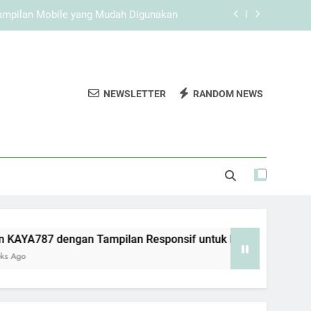
mpilan Mobile yang Mudah Digunakan
lan Responsif untuk Pengguna Mobile
 yang Konsisten di Berbagai Browser
NEWSLETTER
RANDOM NEWS
ampilan Mobile yang Mudah Dipahami
ia
mpilan Mobile yang Mudah Digunakan
urniture Indonesia. Pilihan Ideal Untuk Ruang Luar Rumah.
lan Responsif untuk Pengguna Mobile
 yang Konsisten di Berbagai Browser
engan Tampilan Responsif untuk Pengguna Mobile
KAYA
3 Wee