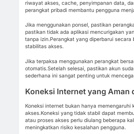
riwayat akses, cache, penyimpanan data, d
perangkat pribadi membantu pengguna menjaga
Jika menggunakan ponsel, pastikan perangkat
pastikan tidak ada aplikasi mencurigakan ya
tanpa izin.Perangkat yang diperbarui secar
stabilitas akses.
Jika terpaksa menggunakan perangkat bersa
otomatis.Setelah selesai, pastikan akun sud
sederhana ini sangat penting untuk mencegah
Koneksi Internet yang Aman d
Koneksi internet bukan hanya memengaruhi 
akses.Koneksi yang tidak stabil dapat memb
atau proses akses perlu diulang beberapa kali.
meningkatkan risiko kesalahan pengguna.