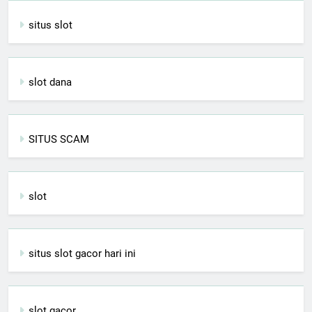
situs slot
slot dana
SITUS SCAM
slot
situs slot gacor hari ini
slot gacor