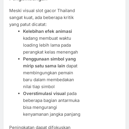
Meski visual slot gacor Thailand
sangat kuat, ada beberapa kritik
yang patut dicatat:
Kelebihan efek animasi
kadang membuat waktu
loading lebih lama pada
perangkat kelas menengah
Penggunaan simbol yang
mirip satu sama lain
dapat
membingungkan pemain
baru dalam membedakan
nilai tiap simbol
Overstimulasi visual
pada
beberapa bagian antarmuka
bisa mengurangi
kenyamanan jangka panjang
Peningkatan dapat difokuskan