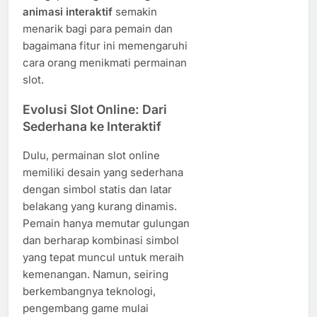
animasi interaktif
semakin
menarik bagi para pemain dan
bagaimana fitur ini memengaruhi
cara orang menikmati permainan
slot.
Evolusi Slot Online: Dari
Sederhana ke Interaktif
Dulu, permainan slot online
memiliki desain yang sederhana
dengan simbol statis dan latar
belakang yang kurang dinamis.
Pemain hanya memutar gulungan
dan berharap kombinasi simbol
yang tepat muncul untuk meraih
kemenangan. Namun, seiring
berkembangnya teknologi,
pengembang game mulai