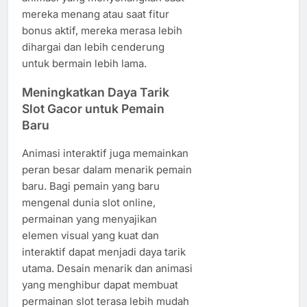
mereka menang atau saat fitur
bonus aktif, mereka merasa lebih
dihargai dan lebih cenderung
untuk bermain lebih lama.
Meningkatkan Daya Tarik
Slot Gacor untuk Pemain
Baru
Animasi interaktif juga memainkan
peran besar dalam menarik pemain
baru. Bagi pemain yang baru
mengenal dunia slot online,
permainan yang menyajikan
elemen visual yang kuat dan
interaktif dapat menjadi daya tarik
utama. Desain menarik dan animasi
yang menghibur dapat membuat
permainan slot terasa lebih mudah