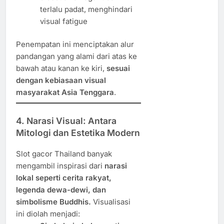
terlalu padat, menghindari
visual fatigue
Penempatan ini menciptakan alur
pandangan yang alami dari atas ke
bawah atau kanan ke kiri,
sesuai
dengan kebiasaan visual
masyarakat Asia Tenggara
.
4. Narasi Visual: Antara
Mitologi dan Estetika Modern
Slot gacor Thailand banyak
mengambil inspirasi dari
narasi
lokal seperti cerita rakyat,
legenda dewa-dewi, dan
simbolisme Buddhis.
Visualisasi
ini diolah menjadi: