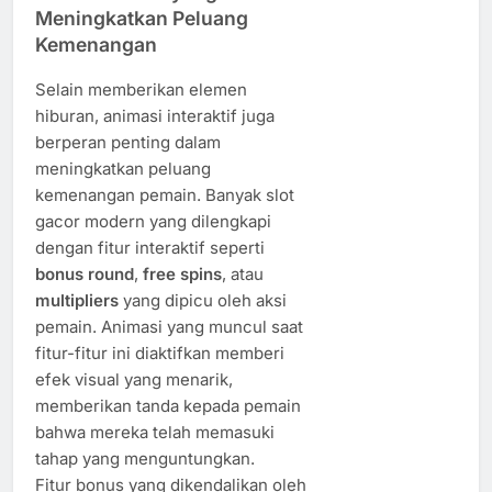
Meningkatkan Peluang
Kemenangan
Selain memberikan elemen
hiburan, animasi interaktif juga
berperan penting dalam
meningkatkan peluang
kemenangan pemain. Banyak slot
gacor modern yang dilengkapi
dengan fitur interaktif seperti
bonus round
,
free spins
, atau
multipliers
yang dipicu oleh aksi
pemain. Animasi yang muncul saat
fitur-fitur ini diaktifkan memberi
efek visual yang menarik,
memberikan tanda kepada pemain
bahwa mereka telah memasuki
tahap yang menguntungkan.
Fitur bonus yang dikendalikan oleh