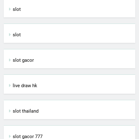
slot
slot
slot gacor
live draw hk
slot thailand
slot gacor 777