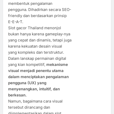
membentuk pengalaman
pengguna. Dihadirkan secara SEO-
friendly dan berdasarkan prinsip
E-E-A-T.
Slot gacor Thailand menonjol
bukan hanya karena gameplay-nya
yang cepat dan dinamis, tetapi juga
karena kekuatan desain visual
yang kompleks dan terstruktur.
Dalam lanskap permainan digital
yang kian kompetitif,
mekanisme
visual menjadi penentu utama
dalam menciptakan pengalaman
pengguna (UX) yang
menyenangkan, intuitif, dan
berkesan.
Namun, bagaimana cara visual
tersebut dirancang dan
diimplementasikan dalam slot