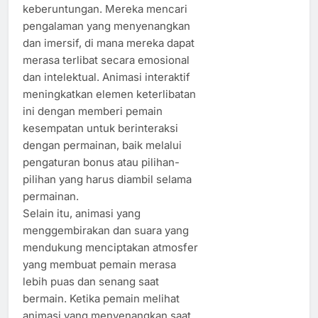
keberuntungan. Mereka mencari
pengalaman yang menyenangkan
dan imersif, di mana mereka dapat
merasa terlibat secara emosional
dan intelektual. Animasi interaktif
meningkatkan elemen keterlibatan
ini dengan memberi pemain
kesempatan untuk berinteraksi
dengan permainan, baik melalui
pengaturan bonus atau pilihan-
pilihan yang harus diambil selama
permainan.
Selain itu, animasi yang
menggembirakan dan suara yang
mendukung menciptakan atmosfer
yang membuat pemain merasa
lebih puas dan senang saat
bermain. Ketika pemain melihat
animasi yang menyenangkan saat