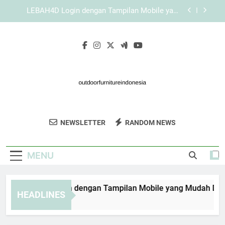
Skip
Login KAYA787 dengan Tampilan Responsif untuk
to
Pengguna Mobile
content
KAYA787 Login dengan Pengalaman Akses yang
Konsisten di Berbagai Browser
EDWINSLOT Login dengan Tampilan Mobile yang
Mudah Dipahami
LEBAH4D Login dengan Tampilan Mobile yang
Mudah Digunakan
Login KAYA787 dengan Tampilan Responsif untuk
Pengguna Mobile
Outdoor
Lengkapi Taman Anda Dengan Furnitur
KAYA787 Login dengan Pengalaman Akses yang
NEWSLETTER
RANDOM NEWS
Furniture
Konsisten di Berbagai Browser
Outdoor Berkualitas Dari Outdoor Furniture
Indonesia. Pilihan Ideal Untuk Ruang Luar
Indonesia
MENU
Rumah.
WINSLOT Login dengan Tampilan Mobile yang Mudah Dipaha
HEADLINES
Weeks Ago