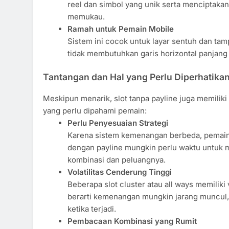
reel dan simbol yang unik serta menciptakan
memukau.
Ramah untuk Pemain Mobile
Sistem ini cocok untuk layar sentuh dan tamp
tidak membutuhkan garis horizontal panjang s
Tantangan dan Hal yang Perlu Diperhatika
Meskipun menarik, slot tanpa payline juga memilik
yang perlu dipahami pemain:
Perlu Penyesuaian Strategi
Karena sistem kemenangan berbeda, pemain
dengan payline mungkin perlu waktu untuk 
kombinasi dan peluangnya.
Volatilitas Cenderung Tinggi
Beberapa slot cluster atau all ways memiliki vo
berarti kemenangan mungkin jarang muncul, t
ketika terjadi.
Pembacaan Kombinasi yang Rumit