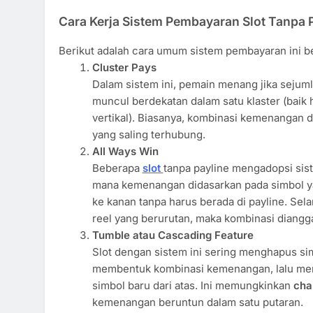
Cara Kerja Sistem Pembayaran Slot Tanpa 
Berikut adalah cara umum sistem pembayaran ini be
Cluster Pays
Dalam sistem ini, pemain menang jika sejuml
muncul berdekatan dalam satu klaster (baik
vertikal). Biasanya, kombinasi kemenangan di
yang saling terhubung.
All Ways Win
Beberapa
slot
tanpa payline mengadopsi sis
mana kemenangan didasarkan pada simbol ya
ke kanan tanpa harus berada di payline. Sel
reel yang berurutan, maka kombinasi diangg
Tumble atau Cascading Feature
Slot dengan sistem ini sering menghapus si
membentuk kombinasi kemenangan, lalu me
simbol baru dari atas. Ini memungkinkan
cha
kemenangan beruntun dalam satu putaran.