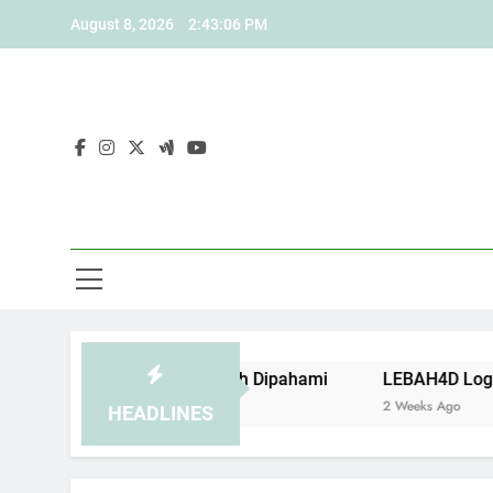
Skip
August 8, 2026
2:43:07 PM
to
content
Out
Lengkapi T
Mobile yang Mudah Dipahami
LEBAH4D Login dengan T
2 Weeks Ago
HEADLINES