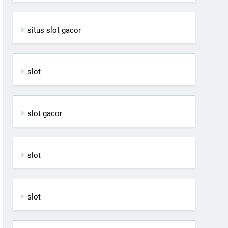
situs slot gacor
slot
slot gacor
slot
slot