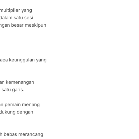
multiplier yang
 dalam satu sesi
angan besar meskipun
rapa keunggulan yang
ilan kemenangan
 satu garis.
kan pemain menang
 didukung dengan
ih bebas merancang