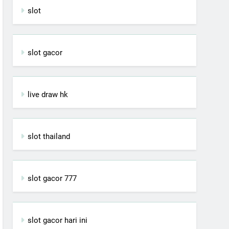
slot
slot gacor
live draw hk
slot thailand
slot gacor 777
slot gacor hari ini