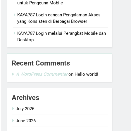
untuk Pengguna Mobile
KAYA787 Login dengan Pengalaman Akses
yang Konsisten di Berbagai Browser
KAYA787 Login melalui Perangkat Mobile dan
Desktop
Recent Comments
A WordPress Commenter
on
Hello world!
Archives
July 2026
June 2026