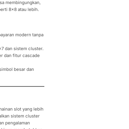
bisa membingungkan,
erti 8×8 atau lebih.
bayaran modern tanpa
7 dan sistem cluster.
r dan fitur cascade
simbol besar dan
mainan slot yang lebih
alkan sistem cluster
ikan pengalaman