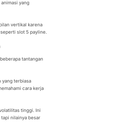
 animasi yang
ilan vertikal karena
eperti slot 5 payline.
n
i beberapa tantangan
 yang terbiasa
memahami cara kerja
latilitas tinggi. Ini
api nilainya besar