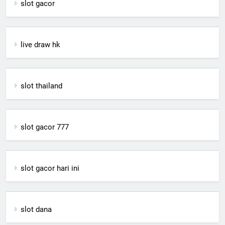
slot gacor
live draw hk
slot thailand
slot gacor 777
slot gacor hari ini
slot dana