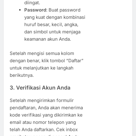
diingat.
Password
: Buat password
yang kuat dengan kombinasi
huruf besar, kecil, angka,
dan simbol untuk menjaga
keamanan akun Anda.
Setelah mengisi semua kolom
dengan benar, klik tombol “Daftar”
untuk melanjutkan ke langkah
berikutnya.
3.
Verifikasi Akun Anda
Setelah mengirimkan formulir
pendaftaran, Anda akan menerima
kode verifikasi yang dikirimkan ke
email atau nomor telepon yang
telah Anda daftarkan. Cek inbox