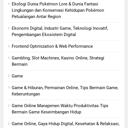
Ekologi Dunia Pokémon Lore & Dunia Fantasi
Lingkungan dan Konservasi Kehidupan Pokémon
Petualangan Antar Region
Ekonomi Digital, Industri Game, Teknologi Inovatif,
Pengembangan Ekosistem Digital
Frontend Optimization & Web Performance
Gambling, Slot Machines, Kasino Online, Strategi
Bermain
Game
Game & Hiburan, Permainan Online, Tips Bermain Game,
Keberuntungan
Game Online Manajemen Waktu Produktivitas Tips
Bermain Game Keseimbangan Hidup
Game Online, Gaya Hidup Digital, Kesehatan & Relaksasi,