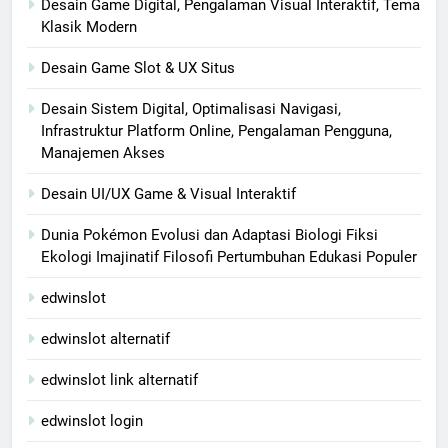
Desain Game Digital, Pengalaman Visual Interaktif, Tema
Klasik Modern
Desain Game Slot & UX Situs
Desain Sistem Digital, Optimalisasi Navigasi,
Infrastruktur Platform Online, Pengalaman Pengguna,
Manajemen Akses
Desain UI/UX Game & Visual Interaktif
Dunia Pokémon Evolusi dan Adaptasi Biologi Fiksi
Ekologi Imajinatif Filosofi Pertumbuhan Edukasi Populer
edwinslot
edwinslot alternatif
edwinslot link alternatif
edwinslot login