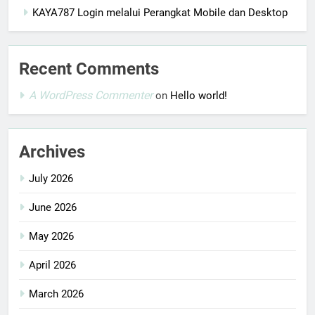
KAYA787 Login melalui Perangkat Mobile dan Desktop
Recent Comments
A WordPress Commenter
on
Hello world!
Archives
July 2026
June 2026
May 2026
April 2026
March 2026