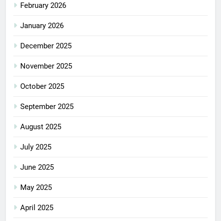
February 2026
January 2026
December 2025
November 2025
October 2025
September 2025
August 2025
July 2025
June 2025
May 2025
April 2025