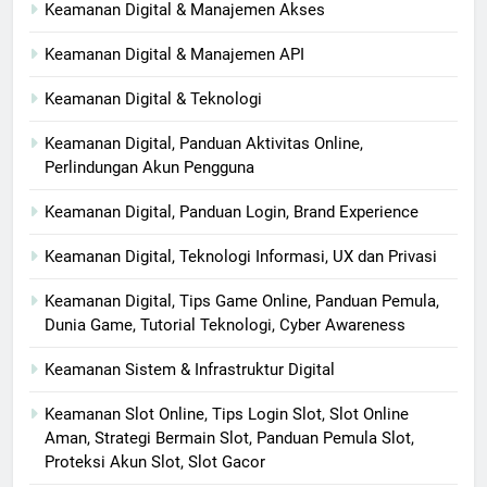
Keamanan Digital & Manajemen Akses
Keamanan Digital & Manajemen API
Keamanan Digital & Teknologi
Keamanan Digital, Panduan Aktivitas Online,
Perlindungan Akun Pengguna
Keamanan Digital, Panduan Login, Brand Experience
Keamanan Digital, Teknologi Informasi, UX dan Privasi
Keamanan Digital, Tips Game Online, Panduan Pemula,
Dunia Game, Tutorial Teknologi, Cyber Awareness
Keamanan Sistem & Infrastruktur Digital
Keamanan Slot Online, Tips Login Slot, Slot Online
Aman, Strategi Bermain Slot, Panduan Pemula Slot,
Proteksi Akun Slot, Slot Gacor