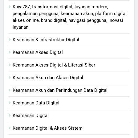
Kaya787, transformasi digital, layanan modern,
pengalaman pengguna, keamanan akun, platform digital,
akses online, brand digital, navigasi pengguna, inovasi
layanan
Keamanan & Infrastruktur Digital
Keamanan Akses Digital
Keamanan Akses Digital & Literasi Siber
Keamanan Akun dan Akses Digital
Keamanan Akun dan Perlindungan Data Digital
Keamanan Data Digital
Keamanan Digital
Keamanan Digital & Akses Sistem