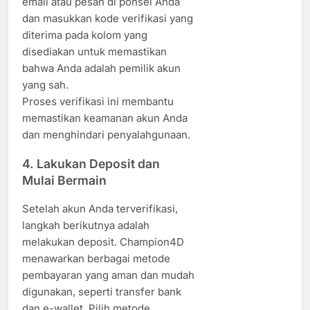
email atau pesan di ponsel Anda
dan masukkan kode verifikasi yang
diterima pada kolom yang
disediakan untuk memastikan
bahwa Anda adalah pemilik akun
yang sah.
Proses verifikasi ini membantu
memastikan keamanan akun Anda
dan menghindari penyalahgunaan.
4.
Lakukan Deposit dan
Mulai Bermain
Setelah akun Anda terverifikasi,
langkah berikutnya adalah
melakukan deposit. Champion4D
menawarkan berbagai metode
pembayaran yang aman dan mudah
digunakan, seperti transfer bank
dan e-wallet. Pilih metode