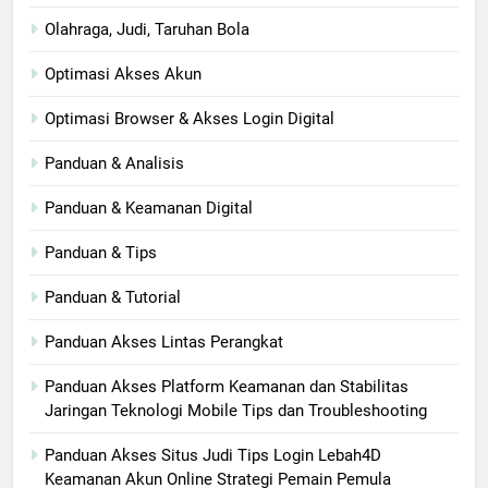
Olahraga, Judi, Taruhan Bola
Optimasi Akses Akun
Optimasi Browser & Akses Login Digital
Panduan & Analisis
Panduan & Keamanan Digital
Panduan & Tips
Panduan & Tutorial
Panduan Akses Lintas Perangkat
Panduan Akses Platform Keamanan dan Stabilitas
Jaringan Teknologi Mobile Tips dan Troubleshooting
Panduan Akses Situs Judi Tips Login Lebah4D
Keamanan Akun Online Strategi Pemain Pemula