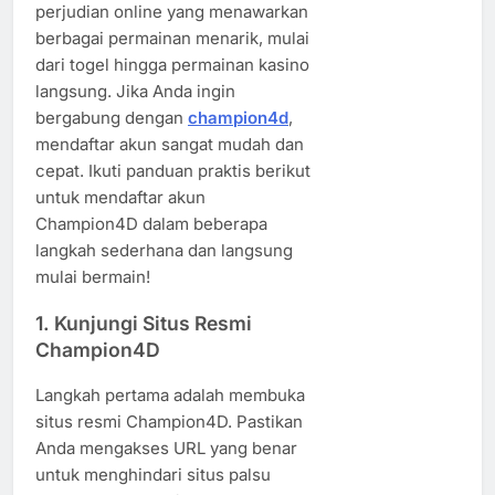
perjudian online yang menawarkan
berbagai permainan menarik, mulai
dari togel hingga permainan kasino
langsung. Jika Anda ingin
bergabung dengan
champion4d
,
mendaftar akun sangat mudah dan
cepat. Ikuti panduan praktis berikut
untuk mendaftar akun
Champion4D dalam beberapa
langkah sederhana dan langsung
mulai bermain!
1.
Kunjungi Situs Resmi
Champion4D
Langkah pertama adalah membuka
situs resmi Champion4D. Pastikan
Anda mengakses URL yang benar
untuk menghindari situs palsu