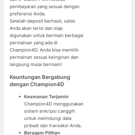
pembayaran yang sesuai dengan
preferensi Anda.
Setelah deposit berhasil, saldo
Anda akan terisi dan siap
digunakan untuk bermain berbagai
permainan yang ada di
Champion4D. Anda bisa memilih
permainan sesuai keinginan dan
langsung mulai bermain!
Keuntungan Bergabung
dengan Champion4D
Keamanan Terjamin
:
Champion4D menggunakan
sistem enkripsi canggih
untuk melindungi data
pribadi dan transaksi Anda.
Beragam Pilihan