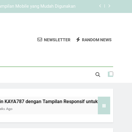
mpilan Mobile yang Mudah Digunakan
lan Responsif untuk Pengguna Mobile
 yang Konsisten di Berbagai Browser
NEWSLETTER
RANDOM NEWS
ampilan Mobile yang Mudah Dipahami
ia
mpilan Mobile yang Mudah Digunakan
urniture Indonesia. Pilihan Ideal Untuk Ruang Luar Rumah.
lan Responsif untuk Pengguna Mobile
 yang Konsisten di Berbagai Browser
dengan Tampilan Responsif untuk Pengguna Mobile
KA
3 W