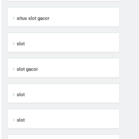
situs slot gacor
slot
slot gacor
slot
slot