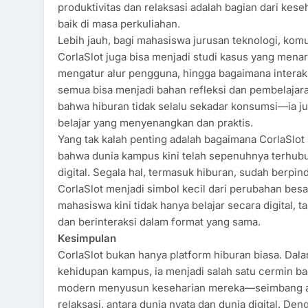
produktivitas dan relaksasi adalah bagian dari kes
baik di masa perkuliahan.
Lebih jauh, bagi mahasiswa jurusan teknologi, komu
CorlaSlot juga bisa menjadi studi kasus yang menari
mengatur alur pengguna, hingga bagaimana interaks
semua bisa menjadi bahan refleksi dan pembelajaran.
bahwa hiburan tidak selalu sekadar konsumsi—ia ju
belajar yang menyenangkan dan praktis.
Yang tak kalah penting adalah bagaimana CorlaSlot
bahwa dunia kampus kini telah sepenuhnya terhub
digital. Segala hal, termasuk hiburan, sudah berpin
CorlaSlot menjadi simbol kecil dari perubahan bes
mahasiswa kini tidak hanya belajar secara digital, ta
dan berinteraksi dalam format yang sama.
Kesimpulan
CorlaSlot bukan hanya platform hiburan biasa. Dal
kehidupan kampus, ia menjadi salah satu cermin 
modern menyusun keseharian mereka—seimbang a
relaksasi, antara dunia nyata dan dunia digital. D