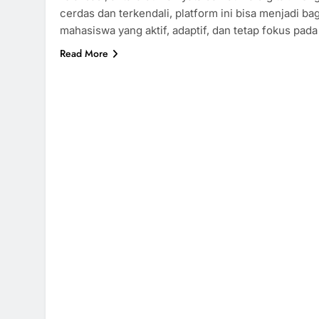
cerdas dan terkendali, platform ini bisa menjadi ba
mahasiswa yang aktif, adaptif, dan tetap fokus pad
Read More