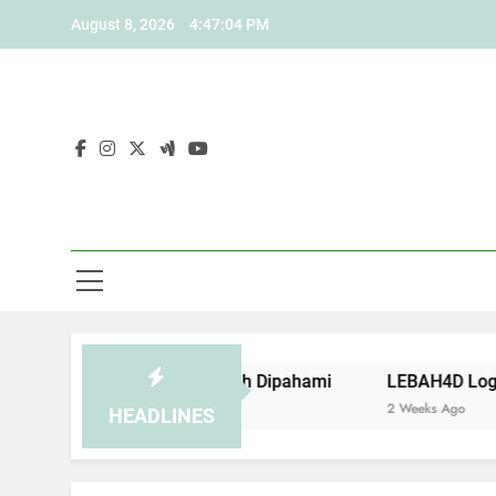
Skip
August 8, 2026
4:47:05 PM
to
content
Out
Lengkapi T
Mobile yang Mudah Dipahami
LEBAH4D Login dengan T
2 Weeks Ago
HEADLINES