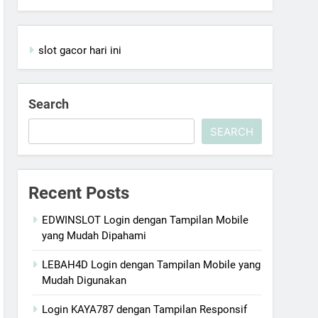
slot gacor hari ini
Search
SEARCH
Recent Posts
EDWINSLOT Login dengan Tampilan Mobile
yang Mudah Dipahami
LEBAH4D Login dengan Tampilan Mobile yang
Mudah Digunakan
Login KAYA787 dengan Tampilan Responsif