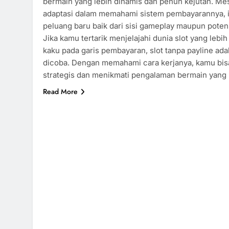
bermain yang lebih dinamis dan penuh kejutan. 
adaptasi dalam memahami sistem pembayarannya, 
peluang baru baik dari sisi gameplay maupun pote
Jika kamu tertarik menjelajahi dunia slot yang lebi
kaku pada garis pembayaran, slot tanpa payline adal
dicoba. Dengan memahami cara kerjanya, kamu bis
strategis dan menikmati pengalaman bermain yang
Read More