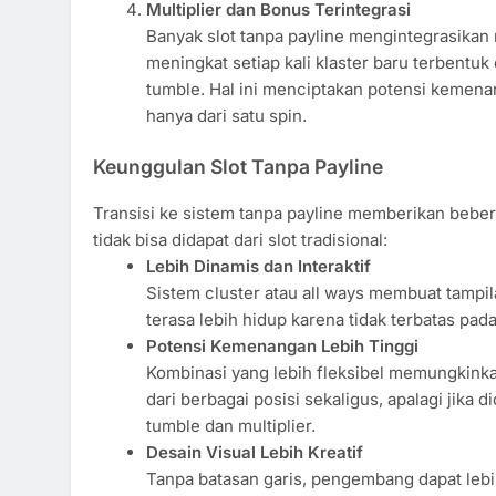
Multiplier dan Bonus Terintegrasi
Banyak slot tanpa payline mengintegrasikan 
meningkat setiap kali klaster baru terbentuk
tumble. Hal ini menciptakan potensi kemen
hanya dari satu spin.
Keunggulan Slot Tanpa Payline
Transisi ke sistem tanpa payline memberikan bebe
tidak bisa didapat dari slot tradisional:
Lebih Dinamis dan Interaktif
Sistem cluster atau all ways membuat tamp
terasa lebih hidup karena tidak terbatas pada
Potensi Kemenangan Lebih Tinggi
Kombinasi yang lebih fleksibel memungkin
dari berbagai posisi sekaligus, apalagi jika
tumble dan multiplier.
Desain Visual Lebih Kreatif
Tanpa batasan garis, pengembang dapat leb