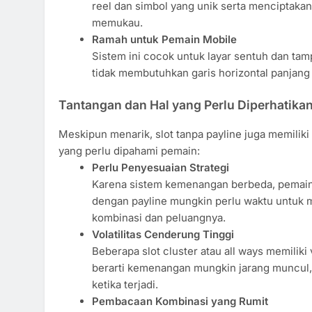
reel dan simbol yang unik serta menciptakan
memukau.
Ramah untuk Pemain Mobile
Sistem ini cocok untuk layar sentuh dan tamp
tidak membutuhkan garis horizontal panjang s
Tantangan dan Hal yang Perlu Diperhatika
Meskipun menarik, slot tanpa payline juga memilik
yang perlu dipahami pemain:
Perlu Penyesuaian Strategi
Karena sistem kemenangan berbeda, pemain
dengan payline mungkin perlu waktu untuk 
kombinasi dan peluangnya.
Volatilitas Cenderung Tinggi
Beberapa slot cluster atau all ways memiliki vo
berarti kemenangan mungkin jarang muncul, t
ketika terjadi.
Pembacaan Kombinasi yang Rumit