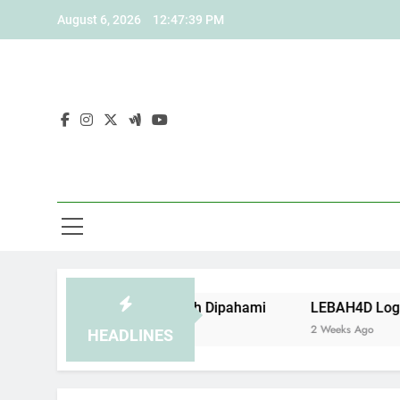
Skip
August 6, 2026
12:47:40 PM
to
content
Out
Lengkapi T
Mobile yang Mudah Dipahami
LEBAH4D Login dengan Ta
2 Weeks Ago
HEADLINES