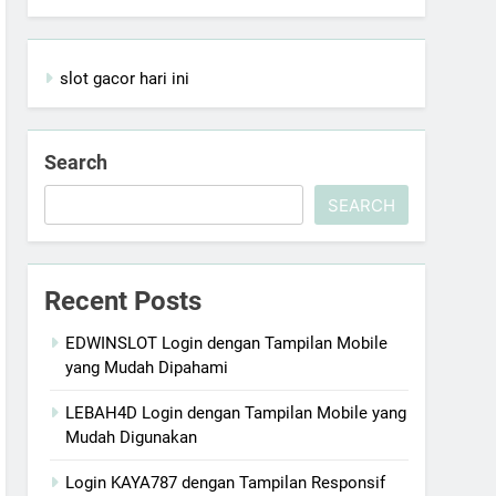
slot gacor hari ini
Search
SEARCH
Recent Posts
EDWINSLOT Login dengan Tampilan Mobile
yang Mudah Dipahami
LEBAH4D Login dengan Tampilan Mobile yang
Mudah Digunakan
Login KAYA787 dengan Tampilan Responsif