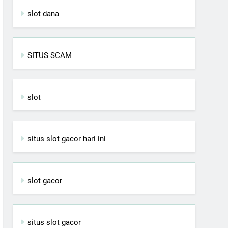
slot dana
SITUS SCAM
slot
situs slot gacor hari ini
slot gacor
situs slot gacor