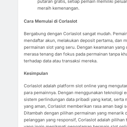
putaran gratis, setiap pemain memiliki pelua
meraih kemenangan.
Cara Memulai di Corlaslot
Bergabung dengan Corlaslot sangat mudah. Pemain
mendaftar akun, melakukan deposit pertama, dan m
permainan slot yang seru. Dengan keamanan yang d
merasa tenang dan fokus pada permainan tanpa kh
terhadap data atau transaksi mereka.
Kesimpulan
Corlaslot adalah platform slot online yang mengu
para pemainnya. Dengan menggunakan teknologi en
sistem perlindungan data pribadi yang ketat, sert
yang aman, Corlaslot memberikan rasa aman bagi 
Ditambah dengan pilihan permainan yang menarik 
pelanggan yang responsif, Corlaslot adalah pilihan t
yang ingin menikmati pengalaman bermain slot on