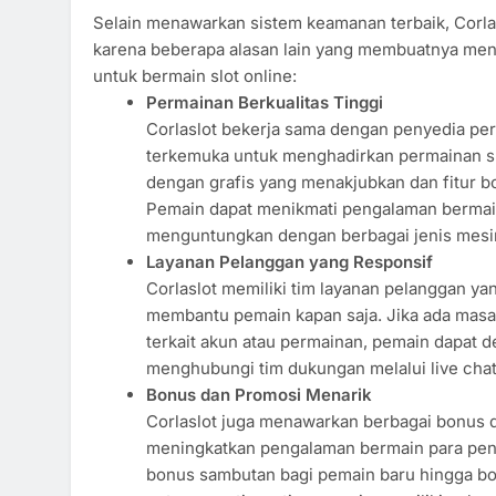
Selain menawarkan sistem keamanan terbaik, Corlas
karena beberapa alasan lain yang membuatnya menja
untuk bermain slot online:
Permainan Berkualitas Tinggi
Corlaslot bekerja sama dengan penyedia per
terkemuka untuk menghadirkan permainan slo
dengan grafis yang menakjubkan dan fitur b
Pemain dapat menikmati pengalaman bermai
menguntungkan dengan berbagai jenis mesin 
Layanan Pelanggan yang Responsif
Corlaslot memiliki tim layanan pelanggan yan
membantu pemain kapan saja. Jika ada masa
terkait akun atau permainan, pemain dapat
menghubungi tim dukungan melalui live chat,
Bonus dan Promosi Menarik
Corlaslot juga menawarkan berbagai bonus 
meningkatkan pengalaman bermain para pen
bonus sambutan bagi pemain baru hingga bo