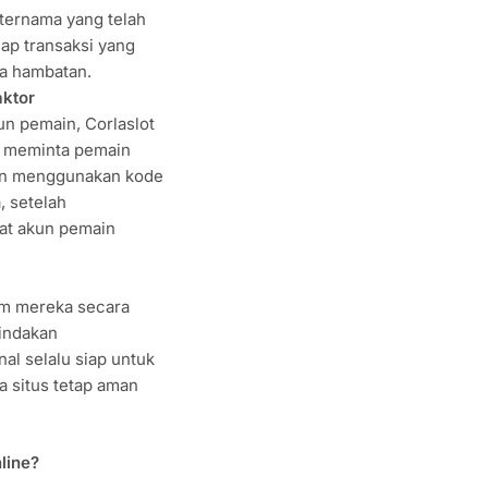
ternama yang telah
iap transaksi yang
pa hambatan.
ktor
n pemain, Corlaslot
ni meminta pemain
gan menggunakan kode
, setelah
at akun pemain
orm mereka secara
indakan
l selalu siap untuk
 situs tetap aman
line?