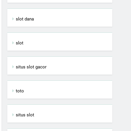
slot dana
slot
situs slot gacor
toto
situs slot