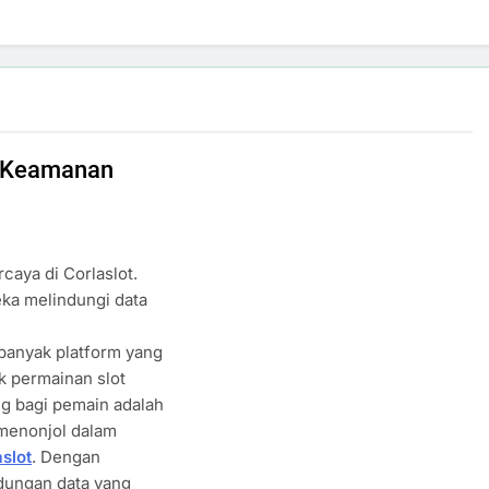
m Keamanan
caya di Corlaslot.
ka melindungi data
 banyak platform yang
 permainan slot
ng bagi pemain adalah
 menonjol dalam
aslot
. Dengan
ndungan data yang