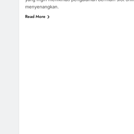
menyenangkan.
Read More