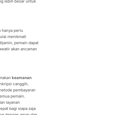
ng lebih besar untuk
 hanya perlu
ulai menikmati
ijamin, pemain dapat
awatir akan ancaman
tamakan
keamanan
kripsi canggih,
a metode pembayaran
semua pemain.
dan layanan
epat bagi siapa saja
line dengan aman dan