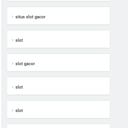
situs slot gacor
slot
slot gacor
slot
slot