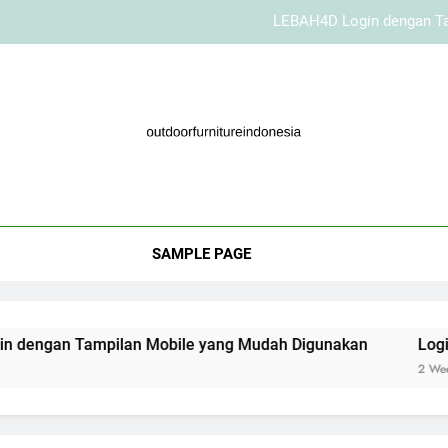
LEBAH4D Login dengan Ta
Login KAYA787 dengan Tampi
KAYA787 Login dengan Pengalaman Akses
EDWINSLOT Login dengan T
door Furniture Indones
LEBAH4D Login dengan Ta
aman Anda Dengan Furnitur Outdoor Berkualitas Dari Outdoor F
Login KAYA787 dengan Tampi
SAMPLE PAGE
KAYA787 Login dengan Pengalaman Akses
ampilan Mobile yang Mudah Digunakan
Login KAYA787 
2 Weeks Ago