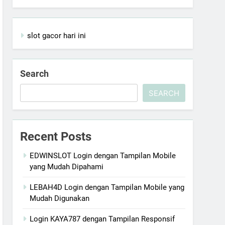
slot gacor hari ini
Search
SEARCH
Recent Posts
EDWINSLOT Login dengan Tampilan Mobile
yang Mudah Dipahami
LEBAH4D Login dengan Tampilan Mobile yang
Mudah Digunakan
Login KAYA787 dengan Tampilan Responsif