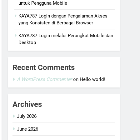
untuk Pengguna Mobile
KAYA787 Login dengan Pengalaman Akses
yang Konsisten di Berbagai Browser
KAYA787 Login melalui Perangkat Mobile dan
Desktop
Recent Comments
A WordPress Commenter
on
Hello world!
Archives
July 2026
June 2026