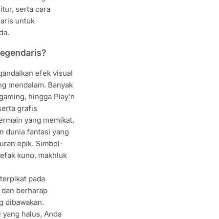
tur, serta cara
aris untuk
da.
Legendaris?
gandalkan efek visual
ang mendalam. Banyak
gaming, hingga Play’n
erta grafis
bermain yang memikat.
 dunia fantasi yang
uran epik. Simbol-
tefak kuno, makhluk
terpikat pada
 dan berharap
ng dibawakan.
 yang halus, Anda