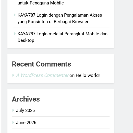
untuk Pengguna Mobile
KAYA787 Login dengan Pengalaman Akses
yang Konsisten di Berbagai Browser
KAYA787 Login melalui Perangkat Mobile dan
Desktop
Recent Comments
A WordPress Commenter
on
Hello world!
Archives
July 2026
June 2026