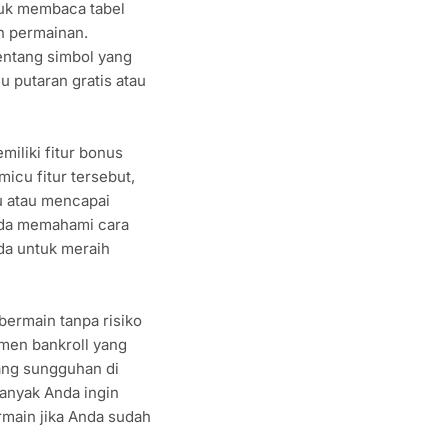
tuk membaca tabel
n permainan.
entang simbol yang
cu putaran gratis atau
iliki fitur bonus
cu fitur tersebut,
u atau mencapai
nda memahami cara
da untuk meraih
rmain tanpa risiko
men bankroll yang
ang sungguhan di
anyak Anda ingin
rmain jika Anda sudah