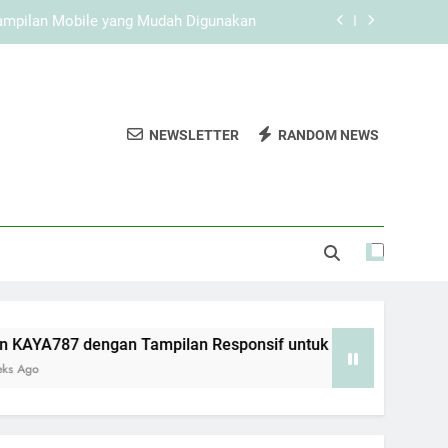
mpilan Mobile yang Mudah Digunakan
lan Responsif untuk Pengguna Mobile
 yang Konsisten di Berbagai Browser
NEWSLETTER
RANDOM NEWS
ampilan Mobile yang Mudah Dipahami
ia
mpilan Mobile yang Mudah Digunakan
urniture Indonesia. Pilihan Ideal Untuk Ruang Luar Rumah.
lan Responsif untuk Pengguna Mobile
 yang Konsisten di Berbagai Browser
dengan Tampilan Responsif untuk Pengguna Mobile
KAY
3 We