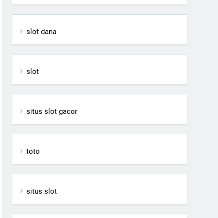
slot dana
slot
situs slot gacor
toto
situs slot