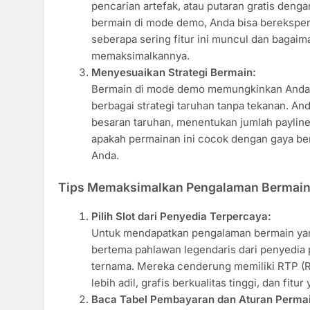
pencarian artefak, atau putaran gratis den
bermain di mode demo, Anda bisa bereksper
seberapa sering fitur ini muncul dan bagaim
memaksimalkannya.
Menyesuaikan Strategi Bermain:
Bermain di mode demo memungkinkan Anda
berbagai strategi taruhan tanpa tekanan. An
besaran taruhan, menentukan jumlah paylines 
apakah permainan ini cocok dengan gaya be
Anda.
Tips Memaksimalkan Pengalaman Bermai
Pilih Slot dari Penyedia Terpercaya:
Untuk mendapatkan pengalaman bermain yang 
bertema pahlawan legendaris dari penyedia 
ternama. Mereka cenderung memiliki RTP (Re
lebih adil, grafis berkualitas tinggi, dan fitur 
Baca Tabel Pembayaran dan Aturan Perma