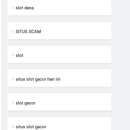
slot dana
SITUS SCAM
slot
situs slot gacor hari ini
slot gacor
situs slot gacor