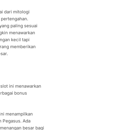
 dari mitologi
d pertengahan.
yang paling sesuai
ngkin menawarkan
ngan kecil tapi
jarang memberikan
sar.
 slot ini menawarkan
berbagai bonus
 ini menampilkan
n Pegasus. Ada
emenangan besar bagi