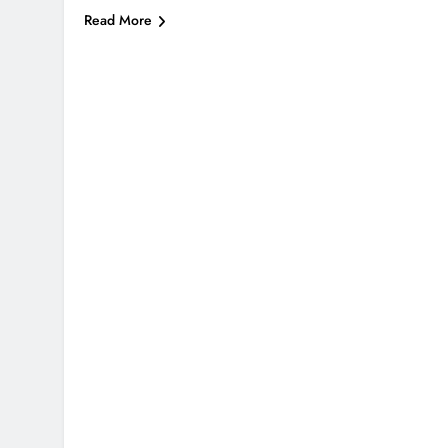
Read More