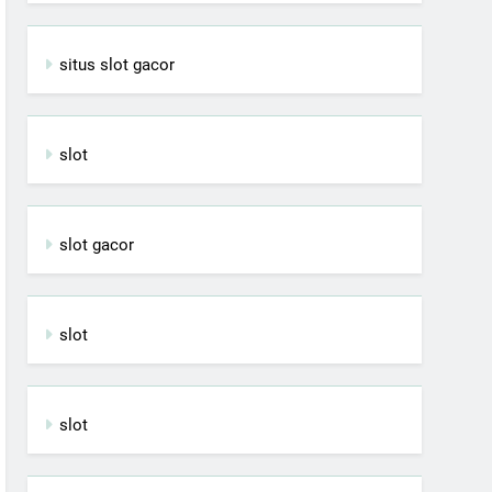
situs slot gacor
slot
slot gacor
slot
slot