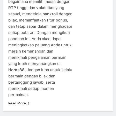
bagaimana memilih mesin dengan
RTP tinggi
dan
volatilitas
yang
sesuai, mengelola
bankroll
dengan
bijak, memanfaatkan fitur bonus,
dan tetap sabar dalam menghadapi
setiap putaran. Dengan mengikuti
panduan ini, Anda akan dapat
meningkatkan peluang Anda untuk
meraih kemenangan dan
menikmati pengalaman bermain
yang lebih menyenangkan di
Horas88
. Jangan lupa untuk selalu
bermain dengan bijak dan
bertanggung jawab, serta
menikmati setiap momen
permainan.
Read More