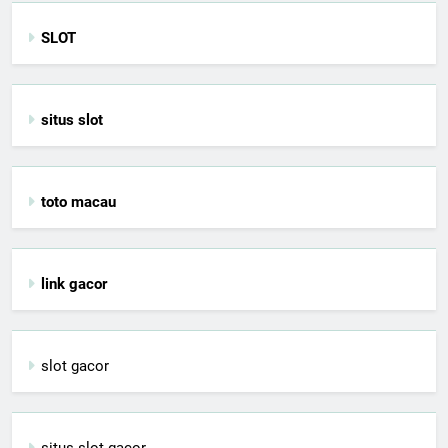
SLOT
situs slot
toto macau
link gacor
slot gacor