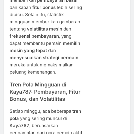
memberikan
pembayaran besar
dan kapan
fitur bonus
lebih sering
dipicu. Selain itu, statistik
mingguan memberikan gambaran
tentang
volatilitas mesin
dan
frekuensi pembayaran
, yang
dapat membantu pemain
memilih
mesin yang tepat
dan
menyesuaikan strategi bermain
mereka untuk memaksimalkan
peluang kemenangan.
Tren Pola Mingguan di
Kaya787: Pembayaran, Fitur
Bonus, dan Volatilitas
Setiap minggu, ada beberapa
tren
pola
yang sering muncul di
Kaya787
, berdasarkan
pengamatan dari para pemain aktif.