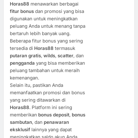
Horas88
menawarkan berbagai
fitur bonus
dan promosi yang bisa
digunakan untuk meningkatkan
peluang Anda untuk menang tanpa
bertaruh lebih banyak uang.
Beberapa fitur bonus yang sering
tersedia di
Horas88
termasuk
putaran gratis
,
wilds
,
scatter
, dan
pengganda
yang bisa memberikan
peluang tambahan untuk meraih
kemenangan.
Selain itu, pastikan Anda
memanfaatkan promosi dan bonus
yang sering ditawarkan di
Horas88
. Platform ini sering
memberikan
bonus deposit
,
bonus
sambutan
, dan
penawaran
eksklusif
lainnya yang dapat
meningkatkan saldo akun Anda