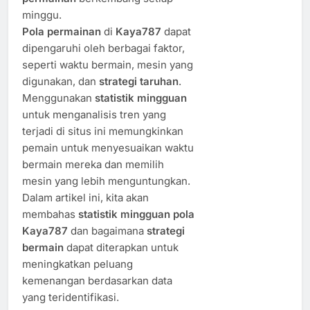
minggu.
Pola permainan
di
Kaya787
dapat
dipengaruhi oleh berbagai faktor,
seperti waktu bermain, mesin yang
digunakan, dan
strategi taruhan
.
Menggunakan
statistik mingguan
untuk menganalisis tren yang
terjadi di situs ini memungkinkan
pemain untuk menyesuaikan waktu
bermain mereka dan memilih
mesin yang lebih menguntungkan.
Dalam artikel ini, kita akan
membahas
statistik mingguan pola
Kaya787
dan bagaimana
strategi
bermain
dapat diterapkan untuk
meningkatkan peluang
kemenangan berdasarkan data
yang teridentifikasi.