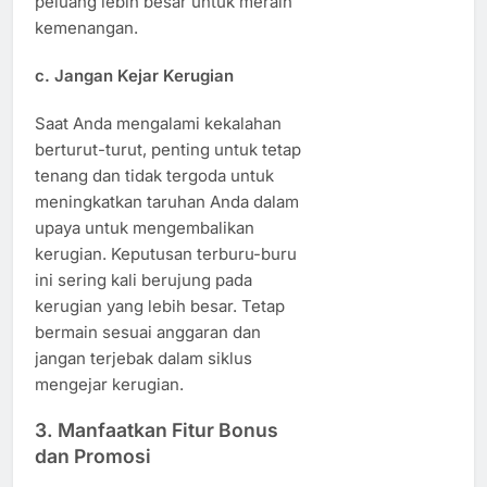
peluang lebih besar untuk meraih
kemenangan.
c.
Jangan Kejar Kerugian
Saat Anda mengalami kekalahan
berturut-turut, penting untuk tetap
tenang dan tidak tergoda untuk
meningkatkan taruhan Anda dalam
upaya untuk mengembalikan
kerugian. Keputusan terburu-buru
ini sering kali berujung pada
kerugian yang lebih besar. Tetap
bermain sesuai anggaran dan
jangan terjebak dalam siklus
mengejar kerugian.
3.
Manfaatkan Fitur Bonus
dan Promosi