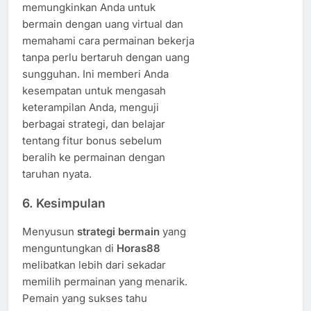
memungkinkan Anda untuk
bermain dengan uang virtual dan
memahami cara permainan bekerja
tanpa perlu bertaruh dengan uang
sungguhan. Ini memberi Anda
kesempatan untuk mengasah
keterampilan Anda, menguji
berbagai strategi, dan belajar
tentang fitur bonus sebelum
beralih ke permainan dengan
taruhan nyata.
6.
Kesimpulan
Menyusun
strategi bermain
yang
menguntungkan di
Horas88
melibatkan lebih dari sekadar
memilih permainan yang menarik.
Pemain yang sukses tahu