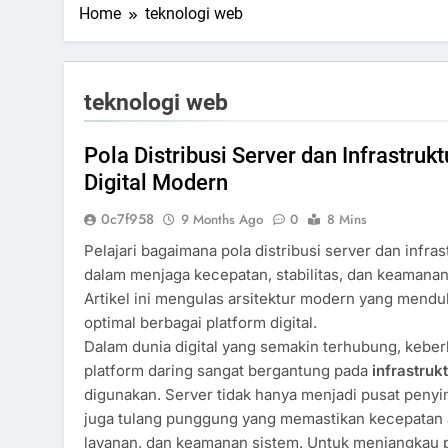
Home
teknologi web
teknologi web
Pola Distribusi Server dan Infrastruk
Digital Modern
0c7f958
9 Months Ago
0
8 Mins
Pelajari bagaimana pola distribusi server dan infrast
dalam menjaga kecepatan, stabilitas, dan keamanan
Artikel ini mengulas arsitektur modern yang mend
optimal berbagai platform digital.
Dalam dunia digital yang semakin terhubung, keber
platform daring sangat bergantung pada
infrastruk
digunakan. Server tidak hanya menjadi pusat penyi
juga tulang punggung yang memastikan kecepatan 
layanan, dan keamanan sistem. Untuk menjangkau 