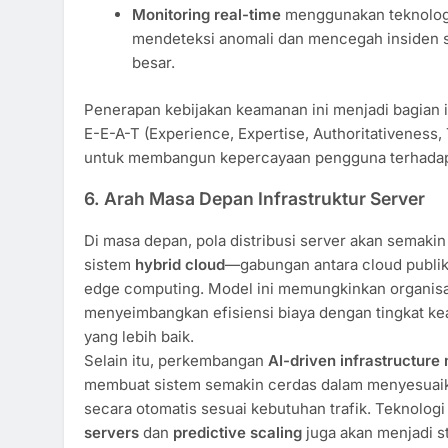
Monitoring real-time
menggunakan teknologi
mendeteksi anomali dan mencegah insiden
besar.
Penerapan kebijakan keamanan ini menjadi bagian in
E-E-A-T (Experience, Expertise, Authoritativeness,
untuk membangun kepercayaan pengguna terhadap p
6. Arah Masa Depan Infrastruktur Server
Di masa depan, pola distribusi server akan semaki
sistem
hybrid cloud
—gabungan antara cloud publik,
edge computing. Model ini memungkinkan organisa
menyeimbangkan efisiensi biaya dengan tingkat ke
yang lebih baik.
Selain itu, perkembangan
AI-driven infrastructur
membuat sistem semakin cerdas dalam menyesuaik
secara otomatis sesuai kebutuhan trafik. Teknologi
servers
dan
predictive scaling
juga akan menjadi s