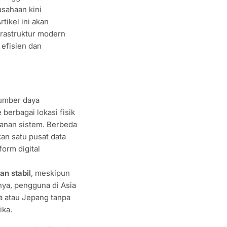
usahaan kini
rtikel ini akan
frastruktur modern
 efisien dan
sumber daya
berbagai lokasi fisik
hanan sistem. Berbeda
n satu pusat data
form digital
an stabil
, meskipun
nya, pengguna di Asia
ra atau Jepang tanpa
ika.