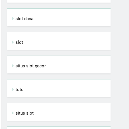
slot dana
slot
situs slot gacor
toto
situs slot