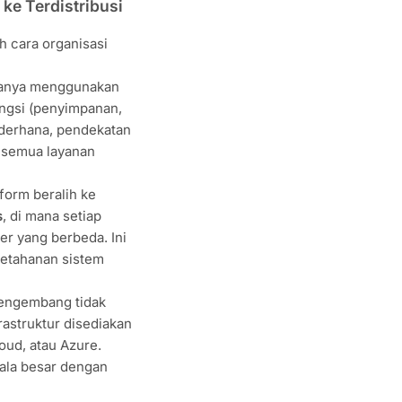
 ke Terdistribusi
 cara organisasi
asanya menggunakan
ngsi (penyimpanan,
ederhana, pendekatan
a semua layanan
tform beralih ke
s
, di mana setiap
er yang berbeda. Ini
 ketahanan sistem
pengembang tidak
rastruktur disediakan
oud, atau Azure.
kala besar dengan