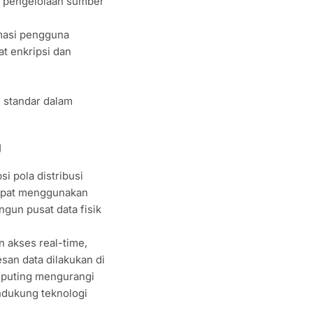
i pengelolaan sumber
rmasi pengguna
at enkripsi dan
i standar dalam
g
i pola distribusi
dapat menggunakan
ngun pusat data fisik
 akses real-time,
an data dilakukan di
mputing mengurangi
ndukung teknologi
.