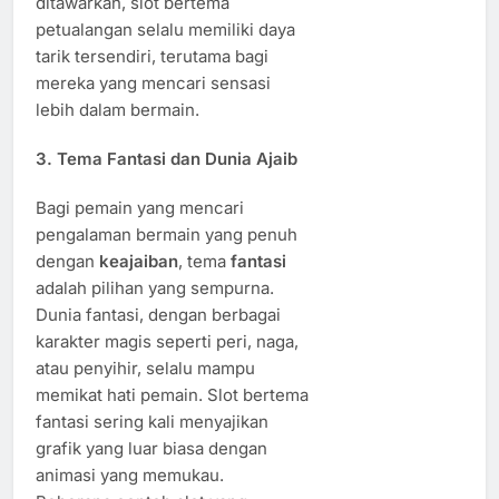
ditawarkan, slot bertema
petualangan selalu memiliki daya
tarik tersendiri, terutama bagi
mereka yang mencari sensasi
lebih dalam bermain.
3.
Tema Fantasi dan Dunia Ajaib
Bagi pemain yang mencari
pengalaman bermain yang penuh
dengan
keajaiban
, tema
fantasi
adalah pilihan yang sempurna.
Dunia fantasi, dengan berbagai
karakter magis seperti peri, naga,
atau penyihir, selalu mampu
memikat hati pemain. Slot bertema
fantasi sering kali menyajikan
grafik yang luar biasa dengan
animasi yang memukau.