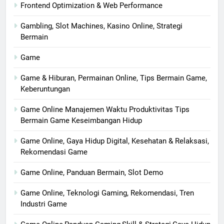
Frontend Optimization & Web Performance
Gambling, Slot Machines, Kasino Online, Strategi
Bermain
Game
Game & Hiburan, Permainan Online, Tips Bermain Game,
Keberuntungan
Game Online Manajemen Waktu Produktivitas Tips
Bermain Game Keseimbangan Hidup
Game Online, Gaya Hidup Digital, Kesehatan & Relaksasi,
Rekomendasi Game
Game Online, Panduan Bermain, Slot Demo
Game Online, Teknologi Gaming, Rekomendasi, Tren
Industri Game