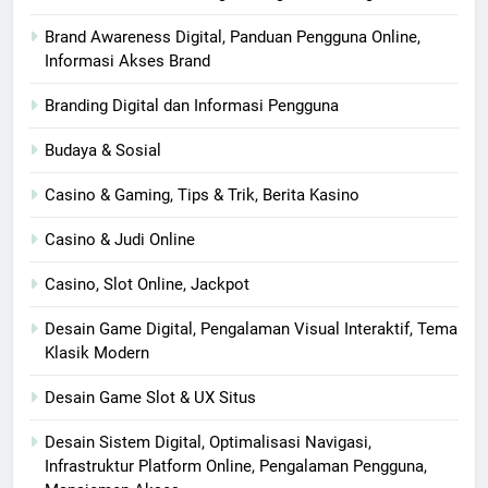
Brand Awareness Digital, Panduan Pengguna Online,
Informasi Akses Brand
Branding Digital dan Informasi Pengguna
Budaya & Sosial
Casino & Gaming, Tips & Trik, Berita Kasino
Casino & Judi Online
Casino, Slot Online, Jackpot
Desain Game Digital, Pengalaman Visual Interaktif, Tema
Klasik Modern
Desain Game Slot & UX Situs
Desain Sistem Digital, Optimalisasi Navigasi,
Infrastruktur Platform Online, Pengalaman Pengguna,