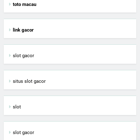
toto macau
link gacor
slot gacor
situs slot gacor
slot
slot gacor