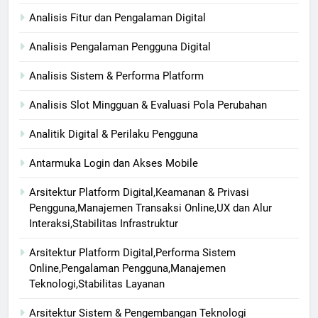
Analisis Fitur dan Pengalaman Digital
Analisis Pengalaman Pengguna Digital
Analisis Sistem & Performa Platform
Analisis Slot Mingguan & Evaluasi Pola Perubahan
Analitik Digital & Perilaku Pengguna
Antarmuka Login dan Akses Mobile
Arsitektur Platform Digital,Keamanan & Privasi
Pengguna,Manajemen Transaksi Online,UX dan Alur
Interaksi,Stabilitas Infrastruktur
Arsitektur Platform Digital,Performa Sistem
Online,Pengalaman Pengguna,Manajemen
Teknologi,Stabilitas Layanan
Arsitektur Sistem & Pengembangan Teknologi