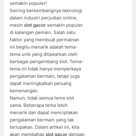
semakin populer!
Seiring berkembangnya teknologi
dalam industri perjudian online,
mesin
slot gacor
semakin populer
di kalangan pemain. Salah satu
faktor yang membuat permainan
ini begitu menarik adalah tema-
tema unik yang ditawarkan oleh
berbagai pengembang slot. Tema-
tema ini tidak hanya memperkaya
pengalaman bermain, tetapi juga
dapat meningkatkan peluang
kemenangan.
Namun, tidak semua tema slot
sama. Beberapa tema lebih
menarik dan dapat menciptakan
pengalaman bermain yang tak
terlupakan. Dalam artikel ini, kita
akan membahas
slot gacor
dengan