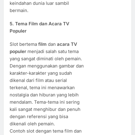
keindahan dunia luar sambil
bermain.
5.
Tema Film dan Acara TV
Populer
Slot bertema
film
dan
acara TV
populer
menjadi salah satu tema
yang sangat diminati oleh pemain.
Dengan menggunakan gambar dan
karakter-karakter yang sudah
dikenal dari film atau serial
terkenal, tema ini menawarkan
nostalgia dan hiburan yang lebih
mendalam. Tema-tema ini sering
kali sangat menghibur dan penuh
dengan referensi yang bisa
dikenali oleh pemain.
Contoh slot dengan tema film dan