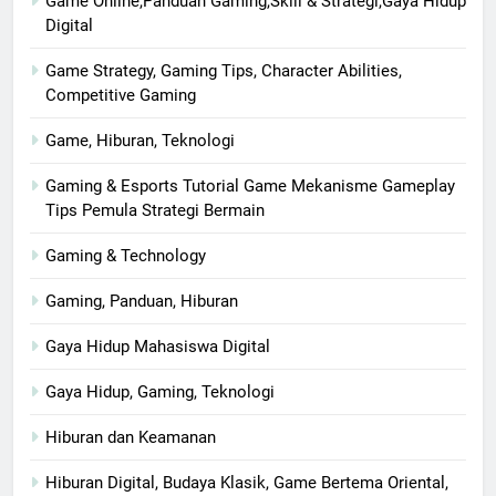
Game Online,Panduan Gaming,Skill & Strategi,Gaya Hidup
Digital
Game Strategy, Gaming Tips, Character Abilities,
Competitive Gaming
Game, Hiburan, Teknologi
Gaming & Esports Tutorial Game Mekanisme Gameplay
Tips Pemula Strategi Bermain
Gaming & Technology
Gaming, Panduan, Hiburan
Gaya Hidup Mahasiswa Digital
Gaya Hidup, Gaming, Teknologi
Hiburan dan Keamanan
Hiburan Digital, Budaya Klasik, Game Bertema Oriental,