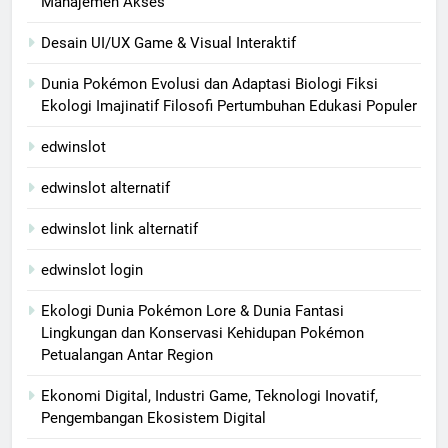
Manajemen Akses
Desain UI/UX Game & Visual Interaktif
Dunia Pokémon Evolusi dan Adaptasi Biologi Fiksi
Ekologi Imajinatif Filosofi Pertumbuhan Edukasi Populer
edwinslot
edwinslot alternatif
edwinslot link alternatif
edwinslot login
Ekologi Dunia Pokémon Lore & Dunia Fantasi
Lingkungan dan Konservasi Kehidupan Pokémon
Petualangan Antar Region
Ekonomi Digital, Industri Game, Teknologi Inovatif,
Pengembangan Ekosistem Digital