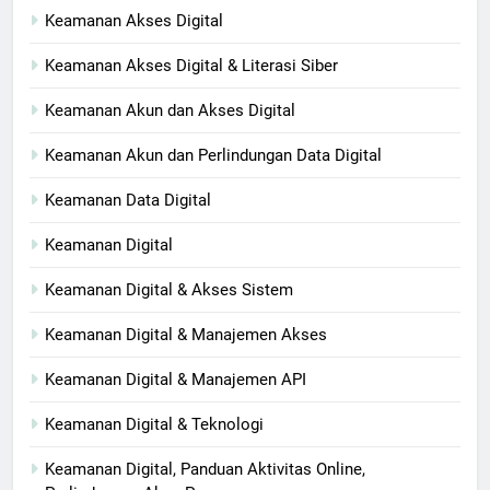
Keamanan Akses Digital
Keamanan Akses Digital & Literasi Siber
Keamanan Akun dan Akses Digital
Keamanan Akun dan Perlindungan Data Digital
Keamanan Data Digital
Keamanan Digital
Keamanan Digital & Akses Sistem
Keamanan Digital & Manajemen Akses
Keamanan Digital & Manajemen API
Keamanan Digital & Teknologi
Keamanan Digital, Panduan Aktivitas Online,