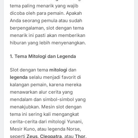
tema paling menarik yang wajib
dicoba oleh para pemain. Apakah
Anda seorang pemula atau sudah
berpengalaman, slot dengan tema
menarik ini pasti akan memberikan
hiburan yang lebih menyenangkan.
1.
Tema Mitologi dan Legenda
Slot dengan tema
mitologi
dan
legenda
selalu menjadi favorit di
kalangan pemain, karena mereka
menawarkan alur cerita yang
mendalam dan simbol-simbol yang
menakjubkan. Mesin slot dengan
tema ini sering kali mengangkat
cerita-cerita dari mitologi Yunani,
Mesir Kuno, atau legenda Norse,
seperti
Zeus
,
Cleopatra
, atau
Thor
.