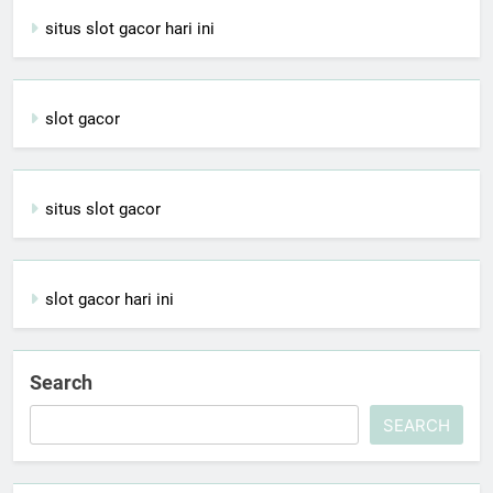
situs slot gacor hari ini
slot gacor
situs slot gacor
slot gacor hari ini
Search
SEARCH