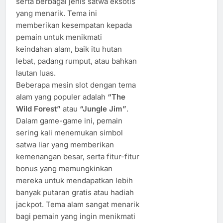
serta berbagai jenis satwa eksotis
yang menarik. Tema ini
memberikan kesempatan kepada
pemain untuk menikmati
keindahan alam, baik itu hutan
lebat, padang rumput, atau bahkan
lautan luas.
Beberapa mesin slot dengan tema
alam yang populer adalah
“The
Wild Forest”
atau
“Jungle Jim”
.
Dalam game-game ini, pemain
sering kali menemukan simbol
satwa liar yang memberikan
kemenangan besar, serta fitur-fitur
bonus yang memungkinkan
mereka untuk mendapatkan lebih
banyak putaran gratis atau hadiah
jackpot. Tema alam sangat menarik
bagi pemain yang ingin menikmati