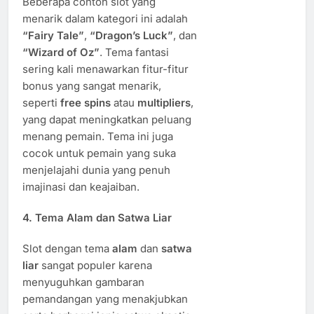
Beberapa contoh slot yang
menarik dalam kategori ini adalah
“Fairy Tale”
,
“Dragon’s Luck”
, dan
“Wizard of Oz”
. Tema fantasi
sering kali menawarkan fitur-fitur
bonus yang sangat menarik,
seperti
free spins
atau
multipliers
,
yang dapat meningkatkan peluang
menang pemain. Tema ini juga
cocok untuk pemain yang suka
menjelajahi dunia yang penuh
imajinasi dan keajaiban.
4.
Tema Alam dan Satwa Liar
Slot dengan tema
alam
dan
satwa
liar
sangat populer karena
menyuguhkan gambaran
pemandangan yang menakjubkan