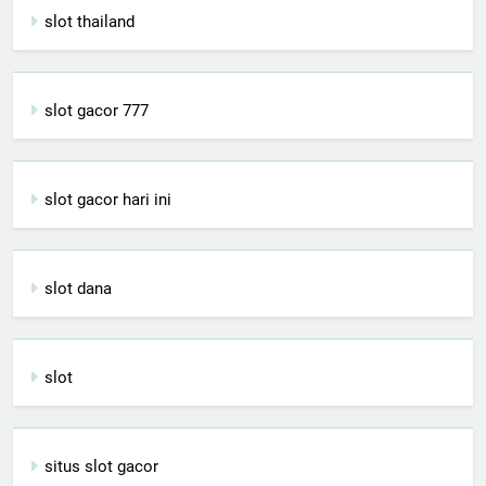
slot thailand
slot gacor 777
slot gacor hari ini
slot dana
slot
situs slot gacor