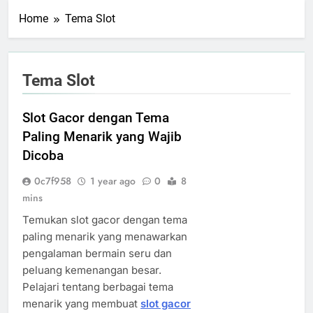
Home
Tema Slot
Tema Slot
Slot Gacor dengan Tema
Paling Menarik yang Wajib
Dicoba
0c7f958
1 year ago
0
8
mins
Temukan slot gacor dengan tema
paling menarik yang menawarkan
pengalaman bermain seru dan
peluang kemenangan besar.
Pelajari tentang berbagai tema
menarik yang membuat
slot gacor