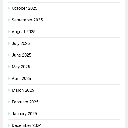
October 2025
September 2025
August 2025
July 2025
June 2025
May 2025
April 2025
March 2025
February 2025
January 2025
December 2024