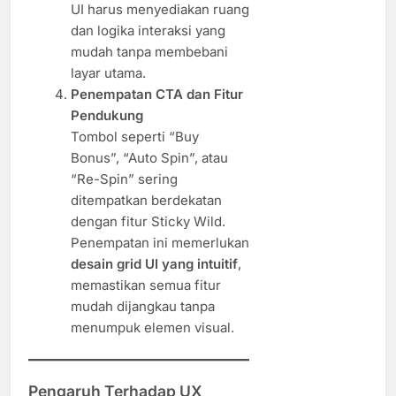
UI harus menyediakan ruang
dan logika interaksi yang
mudah tanpa membebani
layar utama.
Penempatan CTA dan Fitur
Pendukung
Tombol seperti “Buy
Bonus”, “Auto Spin”, atau
“Re-Spin” sering
ditempatkan berdekatan
dengan fitur Sticky Wild.
Penempatan ini memerlukan
desain grid UI yang intuitif
,
memastikan semua fitur
mudah dijangkau tanpa
menumpuk elemen visual.
Pengaruh Terhadap UX