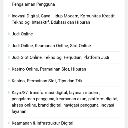
Pengalaman Pengguna
Inovasi Digital, Gaya Hidup Modern, Komunitas Kreatif,
Teknologi Interaktif, Edukasi dan Hiburan
Judi Online
Judi Online, Keamanan Online, Slot Online
Judi Slot Online, Teknologi Perjudian, Platform Judi
Kasino Online, Permainan Slot, Hiburan
Kasino, Permainan Slot, Tips dan Trik
Kaya787, transformasi digital, layanan modern,
pengalaman pengguna, keamanan akun, platform digital,
akses online, brand digital, navigasi pengguna, inovasi
layanan
Keamanan & Infrastruktur Digital