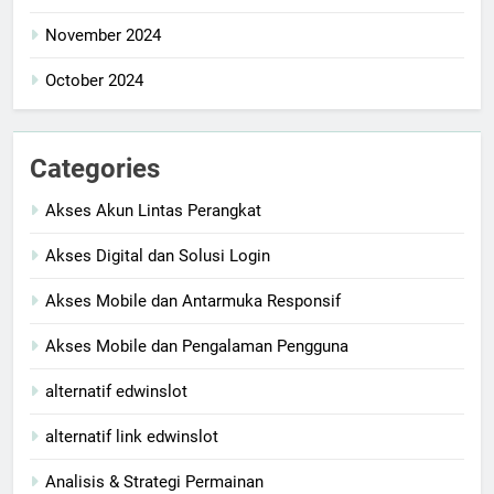
November 2024
October 2024
Categories
Akses Akun Lintas Perangkat
Akses Digital dan Solusi Login
Akses Mobile dan Antarmuka Responsif
Akses Mobile dan Pengalaman Pengguna
alternatif edwinslot
alternatif link edwinslot
Analisis & Strategi Permainan