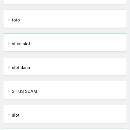
toto
situs slot
slot dana
SITUS SCAM
slot