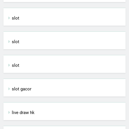
slot
slot
slot
slot gacor
live draw hk