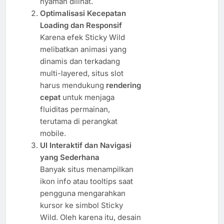
nyaman dilihat.
Optimalisasi Kecepatan
Loading dan Responsif
Karena efek Sticky Wild
melibatkan animasi yang
dinamis dan terkadang
multi-layered, situs slot
harus mendukung
rendering
cepat
untuk menjaga
fluiditas permainan,
terutama di perangkat
mobile.
UI Interaktif dan Navigasi
yang Sederhana
Banyak situs menampilkan
ikon info atau tooltips saat
pengguna mengarahkan
kursor ke simbol Sticky
Wild. Oleh karena itu, desain