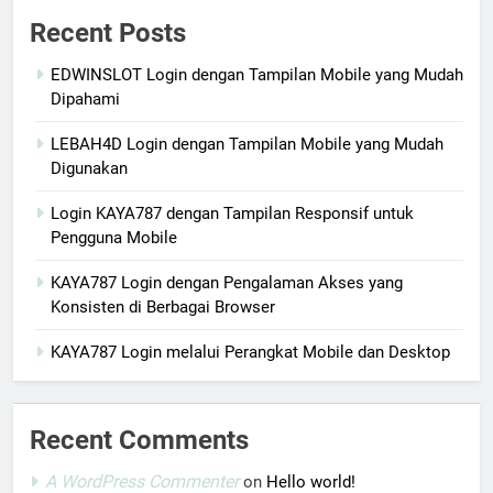
Recent Posts
EDWINSLOT Login dengan Tampilan Mobile yang Mudah
Dipahami
LEBAH4D Login dengan Tampilan Mobile yang Mudah
Digunakan
Login KAYA787 dengan Tampilan Responsif untuk
Pengguna Mobile
KAYA787 Login dengan Pengalaman Akses yang
Konsisten di Berbagai Browser
KAYA787 Login melalui Perangkat Mobile dan Desktop
Recent Comments
A WordPress Commenter
on
Hello world!