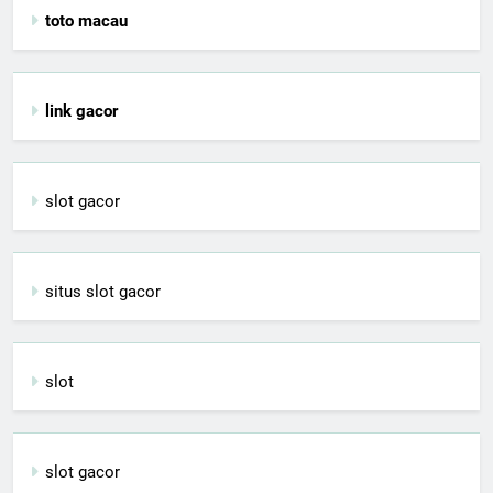
toto macau
link gacor
slot gacor
situs slot gacor
slot
slot gacor