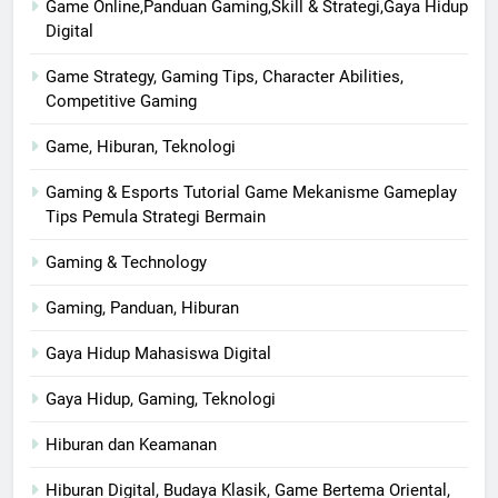
Game Online,Panduan Gaming,Skill & Strategi,Gaya Hidup
Digital
Game Strategy, Gaming Tips, Character Abilities,
Competitive Gaming
Game, Hiburan, Teknologi
Gaming & Esports Tutorial Game Mekanisme Gameplay
Tips Pemula Strategi Bermain
Gaming & Technology
Gaming, Panduan, Hiburan
Gaya Hidup Mahasiswa Digital
Gaya Hidup, Gaming, Teknologi
Hiburan dan Keamanan
Hiburan Digital, Budaya Klasik, Game Bertema Oriental,