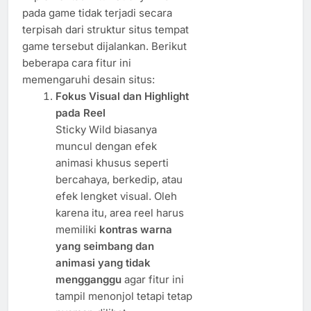
pada game tidak terjadi secara
terpisah dari struktur situs tempat
game tersebut dijalankan. Berikut
beberapa cara fitur ini
memengaruhi desain situs:
Fokus Visual dan Highlight
pada Reel
Sticky Wild biasanya
muncul dengan efek
animasi khusus seperti
bercahaya, berkedip, atau
efek lengket visual. Oleh
karena itu, area reel harus
memiliki
kontras warna
yang seimbang dan
animasi yang tidak
mengganggu
agar fitur ini
tampil menonjol tetapi tetap