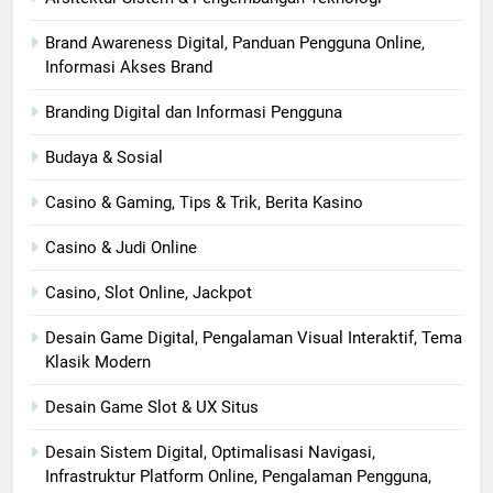
Brand Awareness Digital, Panduan Pengguna Online,
Informasi Akses Brand
Branding Digital dan Informasi Pengguna
Budaya & Sosial
Casino & Gaming, Tips & Trik, Berita Kasino
Casino & Judi Online
Casino, Slot Online, Jackpot
Desain Game Digital, Pengalaman Visual Interaktif, Tema
Klasik Modern
Desain Game Slot & UX Situs
Desain Sistem Digital, Optimalisasi Navigasi,
Infrastruktur Platform Online, Pengalaman Pengguna,