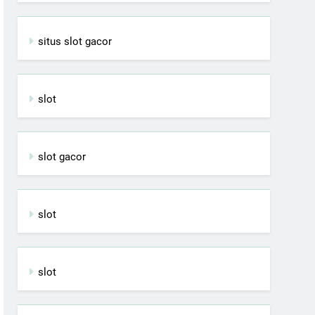
situs slot gacor
slot
slot gacor
slot
slot