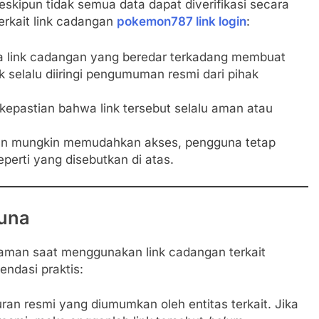
eskipun tidak semua data dapat diverifikasi secara
erkait link cadangan
pokemon787 link login
:
 link cadangan yang beredar terkadang membuat
 selalu diiringi pengumuman resmi dari pihak
kepastian bahwa link tersebut selalu aman atau
ngan mungkin memudahkan akses, pengguna tetap
eperti yang disebutkan di atas.
una
aman saat menggunakan link cadangan terkait
ndasi praktis:
uran resmi yang diumumkan oleh entitas terkait. Jika