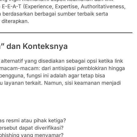
E-E-A-T (Experience, Expertise, Authoritativeness,
berdasarkan berbagai sumber terbaik serta
diterapkan.
” dan Konteksnya
ternatif yang disediakan sebagai opsi ketika link
ermacam-macam: dari antisipasi pemblokiran hingga
pengguna, fungsi ini adalah agar tetap bisa
au layanan terkait. Namun, sisi keamanan menjadi
tas resmi atau pihak ketiga?
ersebut dapat diverifikasi?
u phishing yang menyamar?