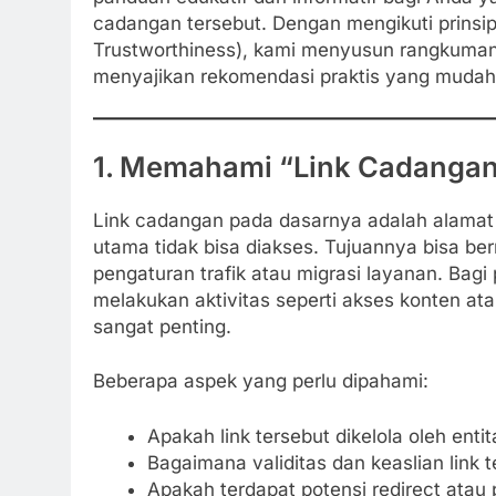
cadangan tersebut. Dengan mengikuti prinsip 
Trustworthiness), kami menyusun rangkuman 
menyajikan rekomendasi praktis yang mudah 
1. Memahami “Link Cadangan
Link cadangan pada dasarnya adalah alamat al
utama tidak bisa diakses. Tujuannya bisa b
pengaturan trafik atau migrasi layanan. Bagi 
melakukan aktivitas seperti akses konten at
sangat penting.
Beberapa aspek yang perlu dipahami:
Apakah link tersebut dikelola oleh enti
Bagaimana validitas dan keaslian link t
Apakah terdapat potensi redirect ata