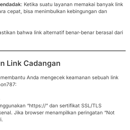
Mendadak
: Ketika suatu layanan memakai banyak link
ra cepat, bisa menimbulkan kebingungan dan
stikan bahwa link alternatif benar-benar berasal dari
nan Link Cadangan
at membantu Anda mengecek keamanan sebuah link
mon787:
S
gunakan “https://” dan sertifikat SSL/TLS
ikenal. Jika browser menampilkan peringatan “Not
i.