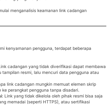
 mulai menganalisis keamanan link cadangan
demi kenyamanan pengguna, terdapat beberapa
Link cadangan yang tidak diverifikasi dapat membawa
 tampilan resmi, lalu mencuri data pengguna atau
apa link cadangan mungkin memuat elemen skrip
ke perangkat pengguna tanpa disadari.
i
: Link yang tidak dikelola oleh pihak resmi bisa saja
ang memadai (seperti HTTPS), atau sertifikasi