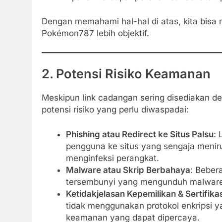
Dengan memahami hal-hal di atas, kita bisa
Pokémon787 lebih objektif.
2. Potensi Risiko Keamanan
Meskipun link cadangan sering disediakan 
potensi risiko yang perlu diwaspadai:
Phishing atau Redirect ke Situs Palsu
: 
pengguna ke situs yang sengaja meniru
menginfeksi perangkat.
Malware atau Skrip Berbahaya
: Beber
tersembunyi yang mengunduh malware 
Ketidakjelasan Kepemilikan & Sertifikas
tidak menggunakan protokol enkripsi y
keamanan yang dapat dipercaya.