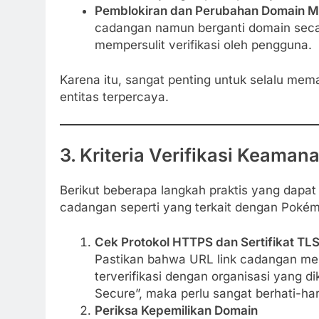
Pemblokiran dan Perubahan Domain 
cadangan namun berganti domain seca
mempersulit verifikasi oleh pengguna.
Karena itu, sangat penting untuk selalu mema
entitas terpercaya.
3. Kriteria Verifikasi Keama
Berikut beberapa langkah praktis yang dap
cadangan seperti yang terkait dengan Poké
Cek Protokol HTTPS dan Sertifikat TL
Pastikan bahwa URL link cadangan meng
terverifikasi dengan organisasi yang d
Secure”, maka perlu sangat berhati-har
Periksa Kepemilikan Domain