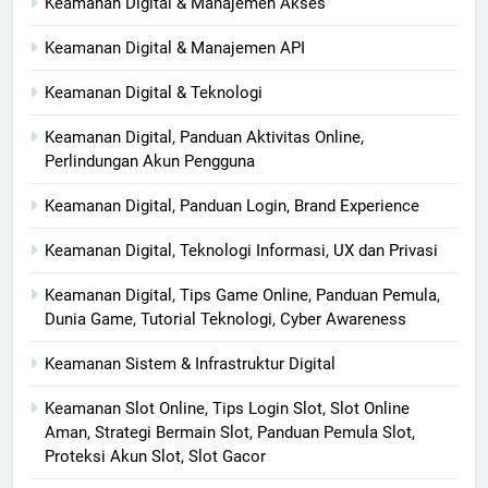
Keamanan Digital & Manajemen Akses
Keamanan Digital & Manajemen API
Keamanan Digital & Teknologi
Keamanan Digital, Panduan Aktivitas Online,
Perlindungan Akun Pengguna
Keamanan Digital, Panduan Login, Brand Experience
Keamanan Digital, Teknologi Informasi, UX dan Privasi
Keamanan Digital, Tips Game Online, Panduan Pemula,
Dunia Game, Tutorial Teknologi, Cyber Awareness
Keamanan Sistem & Infrastruktur Digital
Keamanan Slot Online, Tips Login Slot, Slot Online
Aman, Strategi Bermain Slot, Panduan Pemula Slot,
Proteksi Akun Slot, Slot Gacor