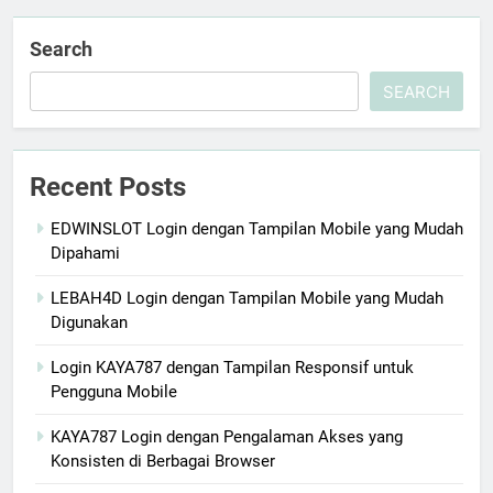
Search
SEARCH
Recent Posts
EDWINSLOT Login dengan Tampilan Mobile yang Mudah
Dipahami
LEBAH4D Login dengan Tampilan Mobile yang Mudah
Digunakan
Login KAYA787 dengan Tampilan Responsif untuk
Pengguna Mobile
KAYA787 Login dengan Pengalaman Akses yang
Konsisten di Berbagai Browser