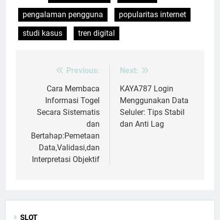
pengalaman pengguna
popularitas internet
studi kasus
tren digital
Previous:
Next:
Post
navigation
Cara Membaca
KAYA787 Login
Informasi Togel
Menggunakan Data
Secara Sistematis
Seluler: Tips Stabil
dan
dan Anti Lag
Bertahap:Pemetaan
Data,Validasi,dan
Interpretasi Objektif
SLOT