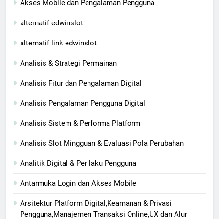
Akses Mobile dan Pengalaman Pengguna
alternatif edwinslot
alternatif link edwinslot
Analisis & Strategi Permainan
Analisis Fitur dan Pengalaman Digital
Analisis Pengalaman Pengguna Digital
Analisis Sistem & Performa Platform
Analisis Slot Mingguan & Evaluasi Pola Perubahan
Analitik Digital & Perilaku Pengguna
Antarmuka Login dan Akses Mobile
Arsitektur Platform Digital,Keamanan & Privasi
Pengguna,Manajemen Transaksi Online,UX dan Alur