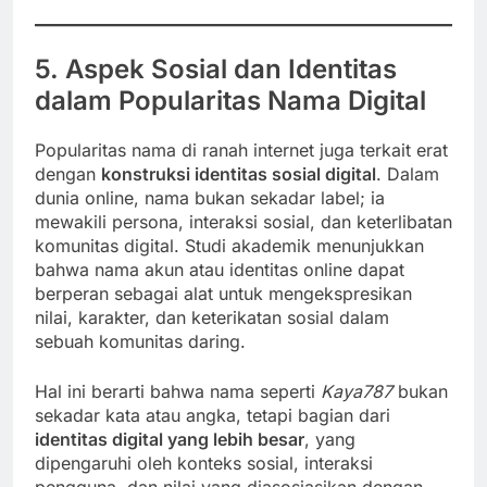
5. Aspek Sosial dan Identitas
dalam Popularitas Nama Digital
Popularitas nama di ranah internet juga terkait erat
dengan
konstruksi identitas sosial digital
. Dalam
dunia online, nama bukan sekadar label; ia
mewakili persona, interaksi sosial, dan keterlibatan
komunitas digital. Studi akademik menunjukkan
bahwa nama akun atau identitas online dapat
berperan sebagai alat untuk mengekspresikan
nilai, karakter, dan keterikatan sosial dalam
sebuah komunitas daring.
Hal ini berarti bahwa nama seperti
Kaya787
bukan
sekadar kata atau angka, tetapi bagian dari
identitas digital yang lebih besar
, yang
dipengaruhi oleh konteks sosial, interaksi
pengguna, dan nilai yang diasosiasikan dengan