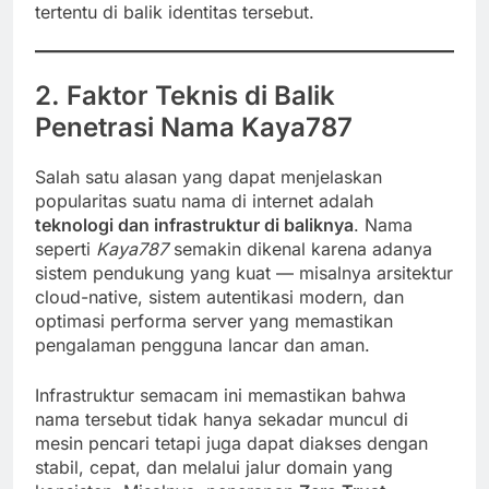
tertentu di balik identitas tersebut.
2. Faktor Teknis di Balik
Penetrasi Nama Kaya787
Salah satu alasan yang dapat menjelaskan
popularitas suatu nama di internet adalah
teknologi dan infrastruktur di baliknya
. Nama
seperti
Kaya787
semakin dikenal karena adanya
sistem pendukung yang kuat — misalnya arsitektur
cloud-native, sistem autentikasi modern, dan
optimasi performa server yang memastikan
pengalaman pengguna lancar dan aman.
Infrastruktur semacam ini memastikan bahwa
nama tersebut tidak hanya sekadar muncul di
mesin pencari tetapi juga dapat diakses dengan
stabil, cepat, dan melalui jalur domain yang