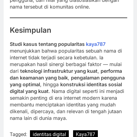
nama tersebut di komunitas online.
Kesimpulan
Studi kasus tentang popularitas
kaya787
menunjukkan bahwa popularitas sebuah nama di
internet tidak terjadi secara kebetulan. Ia
merupakan hasil sinergi berbagai faktor — mulai
dari
teknologi infrastruktur yang kuat
,
performa
dan keamanan yang baik
,
pengalaman pengguna
yang optimal
, hingga
konstruksi identitas sosial
digital yang kuat
. Nama digital seperti ini menjadi
semakin penting di era internet modern karena
membantu menciptakan identitas yang mudah
dikenali, dipercaya, dan relevan di tengah jutaan
nama lain di dunia maya.
Tagged:
identitas digital
Kaya787