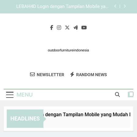
Skip
Login KAYA787 dengan Tampilan Responsif untuk
to
Pengguna Mobile
content
KAYA787 Login dengan Pengalaman Akses yang
Konsisten di Berbagai Browser
EDWINSLOT Login dengan Tampilan Mobile yang
Mudah Dipahami
LEBAH4D Login dengan Tampilan Mobile yang
Mudah Digunakan
Login KAYA787 dengan Tampilan Responsif untuk
Pengguna Mobile
Outdoor
Lengkapi Taman Anda Dengan Furnitur
KAYA787 Login dengan Pengalaman Akses yang
NEWSLETTER
RANDOM NEWS
Furniture
Konsisten di Berbagai Browser
Outdoor Berkualitas Dari Outdoor Furniture
Indonesia. Pilihan Ideal Untuk Ruang Luar
Indonesia
MENU
Rumah.
WINSLOT Login dengan Tampilan Mobile yang Mudah Dipaha
HEADLINES
Weeks Ago