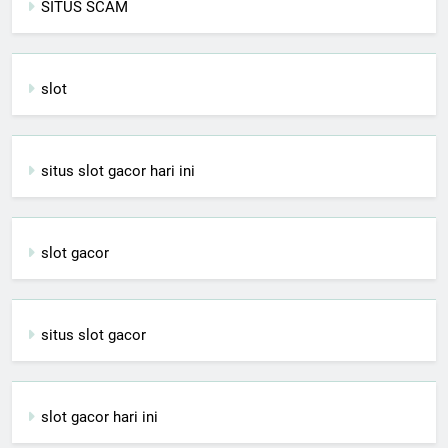
SITUS SCAM
slot
situs slot gacor hari ini
slot gacor
situs slot gacor
slot gacor hari ini