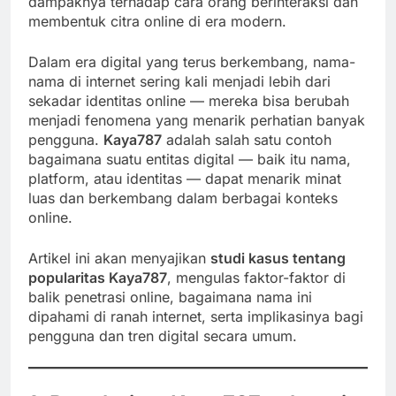
dampaknya terhadap cara orang berinteraksi dan
membentuk citra online di era modern.
Dalam era digital yang terus berkembang, nama-
nama di internet sering kali menjadi lebih dari
sekadar identitas online — mereka bisa berubah
menjadi fenomena yang menarik perhatian banyak
pengguna.
Kaya787
adalah salah satu contoh
bagaimana suatu entitas digital — baik itu nama,
platform, atau identitas — dapat menarik minat
luas dan berkembang dalam berbagai konteks
online.
Artikel ini akan menyajikan
studi kasus tentang
popularitas Kaya787
, mengulas faktor-faktor di
balik penetrasi online, bagaimana nama ini
dipahami di ranah internet, serta implikasinya bagi
pengguna dan tren digital secara umum.