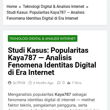
Home
Teknologi Digital & Analisis Internet
Studi Kasus: Popularitas Kaya787 — Analisis
Fenomena Identitas Digital di Era Internet
TEKNOLOGI DIGITAL & ANALISIS INTERNET
Studi Kasus: Popularitas
Kaya787 — Analisis
Fenomena Identitas Digital
di Era Internet
0
0c7f958
6 Months Ago
7 Mins
Menganalisis popularitas
Kaya787
sebagai
fenomena identitas digital di internet — melihat
faktor teknis, pengalaman pengguna, serta