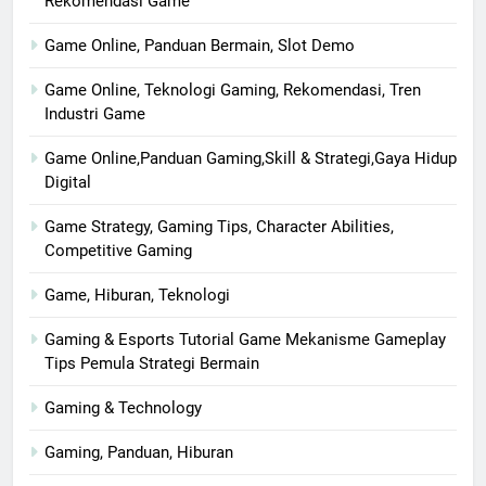
Rekomendasi Game
Game Online, Panduan Bermain, Slot Demo
Game Online, Teknologi Gaming, Rekomendasi, Tren
Industri Game
Game Online,Panduan Gaming,Skill & Strategi,Gaya Hidup
Digital
Game Strategy, Gaming Tips, Character Abilities,
Competitive Gaming
Game, Hiburan, Teknologi
Gaming & Esports Tutorial Game Mekanisme Gameplay
Tips Pemula Strategi Bermain
Gaming & Technology
Gaming, Panduan, Hiburan