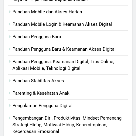
Panduan Mobile dan Akses Harian
Panduan Mobile Login & Keamanan Akses Digital
Panduan Pengguna Baru
Panduan Pengguna Baru & Keamanan Akses Digital
Panduan Pengguna, Keamanan Digital, Tips Online,
Aplikasi Mobile, Teknologi Digital
Panduan Stabilitas Akses
Parenting & Kesehatan Anak
Pengalaman Pengguna Digital
Pengembangan Diri, Produktivitas, Mindset Pemenang,
Strategi Hidup, Motivasi Hidup, Kepemimpinan,
Kecerdasan Emosional