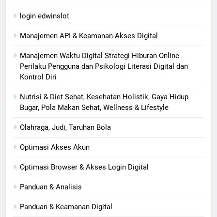
login edwinslot
Manajemen API & Keamanan Akses Digital
Manajemen Waktu Digital Strategi Hiburan Online
Perilaku Pengguna dan Psikologi Literasi Digital dan
Kontrol Diri
Nutrisi & Diet Sehat, Kesehatan Holistik, Gaya Hidup
Bugar, Pola Makan Sehat, Wellness & Lifestyle
Olahraga, Judi, Taruhan Bola
Optimasi Akses Akun
Optimasi Browser & Akses Login Digital
Panduan & Analisis
Panduan & Keamanan Digital