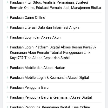
Panduan Fitur Situs, Analisis Permainan, Strategi
Bermain Online, Edukasi Pemain Judi, Manajemen Risiko
Panduan Game Online
Panduan Literasi Data dan Informasi Angka
Panduan Login dan Akses Akun
Panduan Login Platform Digital Akses Resmi Kaya787
Keamanan Akun Pemain Tutorial Penggunaan Link
Kaya787 Tips Akses Cepat dan Stabil
Panduan Mobile dan Akses Harian
Panduan Mobile Login & Keamanan Akses Digital
Panduan Pengguna Baru
Panduan Pengguna Baru & Keamanan Akses Digital
Panduan Pengguna, Keamanan Digital, Tips Online,