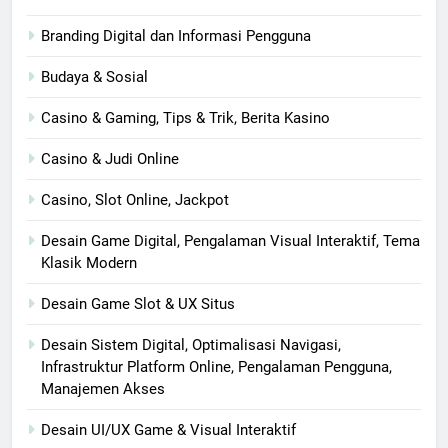
Branding Digital dan Informasi Pengguna
Budaya & Sosial
Casino & Gaming, Tips & Trik, Berita Kasino
Casino & Judi Online
Casino, Slot Online, Jackpot
Desain Game Digital, Pengalaman Visual Interaktif, Tema
Klasik Modern
Desain Game Slot & UX Situs
Desain Sistem Digital, Optimalisasi Navigasi,
Infrastruktur Platform Online, Pengalaman Pengguna,
Manajemen Akses
Desain UI/UX Game & Visual Interaktif