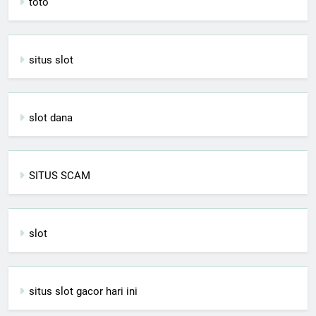
toto
situs slot
slot dana
SITUS SCAM
slot
situs slot gacor hari ini