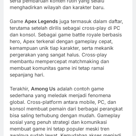
serta pembaruan konten rutin yang selalu
menghadirkan wilayah dan karakter baru.
Game
Apex Legends
juga termasuk dalam daftar,
terutama setelah dirilis sebagai cross-play di PC
dan konsol. Sebagai game battle royale berbasis
hero, Apex terkenal dengan gameplay cepat,
kemampuan unik tiap karakter, serta mekanik
pergerakan yang sangat halus. Cross-play
membantu mempercepat matchmaking dan
membuat komunitas game ini tetap ramai
sepanjang hari.
Terakhir,
Among Us
adalah contoh game
sederhana yang meledak menjadi fenomena
global. Cross-platform antara mobile, PC, dan
konsol membuat pemain dari berbagai perangkat
bisa saling terhubung dengan mudah. Gameplay
sosial yang penuh strategi dan komunikasi
membuat game ini tetap populer meski tren
awalnya sudah lewat. Kemudahan akses menjadi