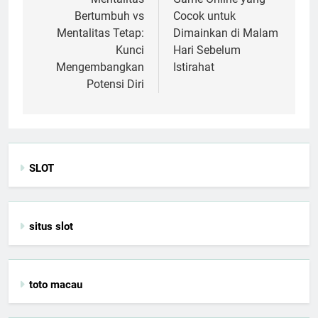
navigation
Bertumbuh vs
Cocok untuk
Mentalitas Tetap:
Dimainkan di Malam
Kunci
Hari Sebelum
Mengembangkan
Istirahat
Potensi Diri
SLOT
situs slot
toto macau