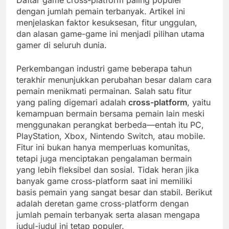
Daftar game cross-platform paling populer
dengan jumlah pemain terbanyak. Artikel ini
menjelaskan faktor kesuksesan, fitur unggulan,
dan alasan game-game ini menjadi pilihan utama
gamer di seluruh dunia.
Perkembangan industri game beberapa tahun
terakhir menunjukkan perubahan besar dalam cara
pemain menikmati permainan. Salah satu fitur
yang paling digemari adalah
cross-platform
, yaitu
kemampuan bermain bersama pemain lain meski
menggunakan perangkat berbeda—entah itu PC,
PlayStation, Xbox, Nintendo Switch, atau mobile.
Fitur ini bukan hanya memperluas komunitas,
tetapi juga menciptakan pengalaman bermain
yang lebih fleksibel dan sosial. Tidak heran jika
banyak game cross-platform saat ini memiliki
basis pemain yang sangat besar dan stabil. Berikut
adalah deretan game cross-platform dengan
jumlah pemain terbanyak serta alasan mengapa
judul-judul ini tetap populer.