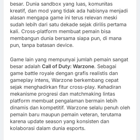
besar. Dunia sandbox yang luas, komunitas
kreatif, dan mod yang tidak ada habisnya menjadi
alasan mengapa game ini terus relevan meski
sudah lebih dari satu dekade sejak dirilis pertama
kali. Cross-platform membuat pemain bisa
membangun dunia bersama siapa pun, di mana
pun, tanpa batasan device.
Game lain yang mempunyai jumlah pemain sangat
besar adalah
Call of Duty: Warzone
. Sebagai
game battle royale dengan grafis realistis dan
gameplay intens, Warzone berkembang cepat
sejak menghadirkan fitur cross-play. Kehadiran
mekanisme progresi dan matchmaking lintas
platform membuat pengalaman bermain lebih
dinamis dan kompetitif. Warzone selalu penuh oleh
pemain baru maupun pemain veteran, terutama
karena update season yang konsisten dan
kolaborasi dalam dunia esports.