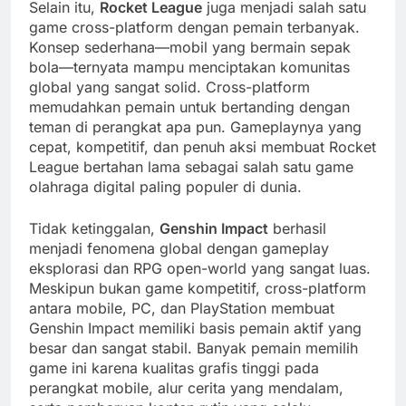
Selain itu,
Rocket League
juga menjadi salah satu
game cross-platform dengan pemain terbanyak.
Konsep sederhana—mobil yang bermain sepak
bola—ternyata mampu menciptakan komunitas
global yang sangat solid. Cross-platform
memudahkan pemain untuk bertanding dengan
teman di perangkat apa pun. Gameplaynya yang
cepat, kompetitif, dan penuh aksi membuat Rocket
League bertahan lama sebagai salah satu game
olahraga digital paling populer di dunia.
Tidak ketinggalan,
Genshin Impact
berhasil
menjadi fenomena global dengan gameplay
eksplorasi dan RPG open-world yang sangat luas.
Meskipun bukan game kompetitif, cross-platform
antara mobile, PC, dan PlayStation membuat
Genshin Impact memiliki basis pemain aktif yang
besar dan sangat stabil. Banyak pemain memilih
game ini karena kualitas grafis tinggi pada
perangkat mobile, alur cerita yang mendalam,