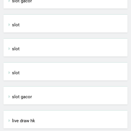
slot gacor
slot
slot
slot
slot gacor
live draw hk