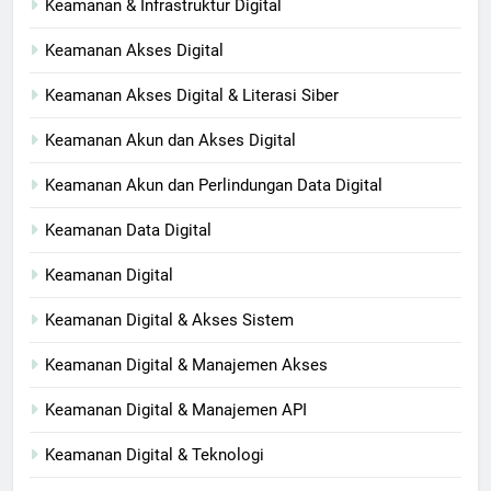
Keamanan & Infrastruktur Digital
Keamanan Akses Digital
Keamanan Akses Digital & Literasi Siber
Keamanan Akun dan Akses Digital
Keamanan Akun dan Perlindungan Data Digital
Keamanan Data Digital
Keamanan Digital
Keamanan Digital & Akses Sistem
Keamanan Digital & Manajemen Akses
Keamanan Digital & Manajemen API
Keamanan Digital & Teknologi