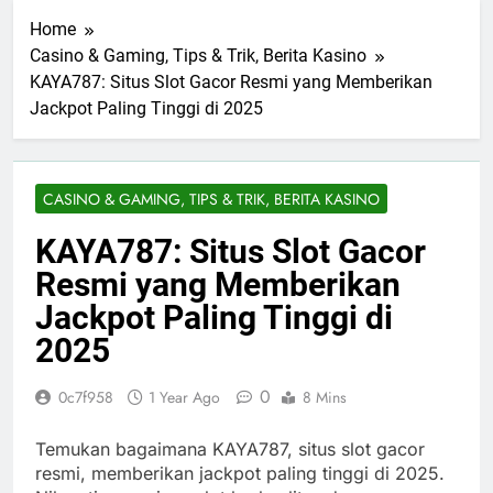
Home
Casino & Gaming, Tips & Trik, Berita Kasino
KAYA787: Situs Slot Gacor Resmi yang Memberikan
Jackpot Paling Tinggi di 2025
CASINO & GAMING, TIPS & TRIK, BERITA KASINO
KAYA787: Situs Slot Gacor
Resmi yang Memberikan
Jackpot Paling Tinggi di
2025
0
0c7f958
1 Year Ago
8 Mins
Temukan bagaimana KAYA787, situs slot gacor
resmi, memberikan jackpot paling tinggi di 2025.