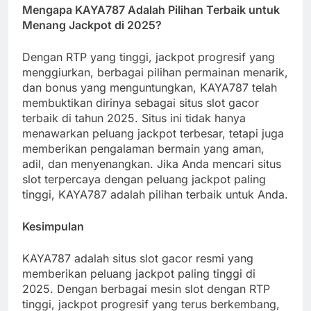
Mengapa KAYA787 Adalah Pilihan Terbaik untuk
Menang Jackpot di 2025?
Dengan RTP yang tinggi, jackpot progresif yang
menggiurkan, berbagai pilihan permainan menarik,
dan bonus yang menguntungkan, KAYA787 telah
membuktikan dirinya sebagai situs slot gacor
terbaik di tahun 2025. Situs ini tidak hanya
menawarkan peluang jackpot terbesar, tetapi juga
memberikan pengalaman bermain yang aman,
adil, dan menyenangkan. Jika Anda mencari situs
slot terpercaya dengan peluang jackpot paling
tinggi, KAYA787 adalah pilihan terbaik untuk Anda.
Kesimpulan
KAYA787 adalah situs slot gacor resmi yang
memberikan peluang jackpot paling tinggi di
2025. Dengan berbagai mesin slot dengan RTP
tinggi, jackpot progresif yang terus berkembang,