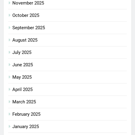
November 2025
October 2025
September 2025
August 2025
July 2025
June 2025
May 2025
April 2025
March 2025
February 2025
January 2025