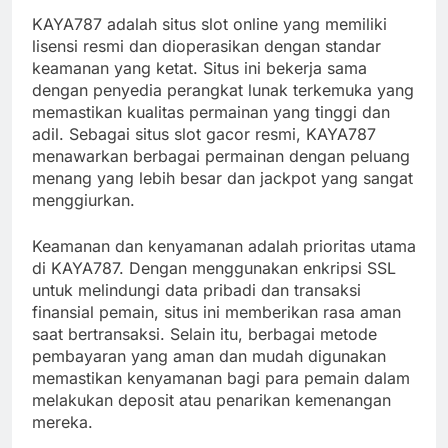
KAYA787 adalah situs slot online yang memiliki
lisensi resmi dan dioperasikan dengan standar
keamanan yang ketat. Situs ini bekerja sama
dengan penyedia perangkat lunak terkemuka yang
memastikan kualitas permainan yang tinggi dan
adil. Sebagai situs slot gacor resmi, KAYA787
menawarkan berbagai permainan dengan peluang
menang yang lebih besar dan jackpot yang sangat
menggiurkan.
Keamanan dan kenyamanan adalah prioritas utama
di KAYA787. Dengan menggunakan enkripsi SSL
untuk melindungi data pribadi dan transaksi
finansial pemain, situs ini memberikan rasa aman
saat bertransaksi. Selain itu, berbagai metode
pembayaran yang aman dan mudah digunakan
memastikan kenyamanan bagi para pemain dalam
melakukan deposit atau penarikan kemenangan
mereka.