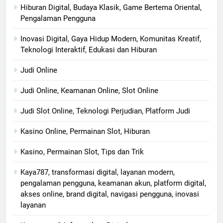
Hiburan Digital, Budaya Klasik, Game Bertema Oriental,
Pengalaman Pengguna
Inovasi Digital, Gaya Hidup Modern, Komunitas Kreatif,
Teknologi Interaktif, Edukasi dan Hiburan
Judi Online
Judi Online, Keamanan Online, Slot Online
Judi Slot Online, Teknologi Perjudian, Platform Judi
Kasino Online, Permainan Slot, Hiburan
Kasino, Permainan Slot, Tips dan Trik
Kaya787, transformasi digital, layanan modern,
pengalaman pengguna, keamanan akun, platform digital,
akses online, brand digital, navigasi pengguna, inovasi
layanan