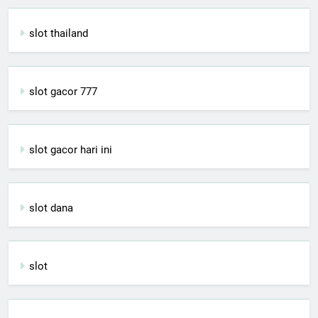
slot thailand
slot gacor 777
slot gacor hari ini
slot dana
slot