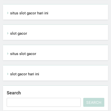
situs slot gacor hari ini
slot gacor
situs slot gacor
slot gacor hari ini
Search
SEARCH