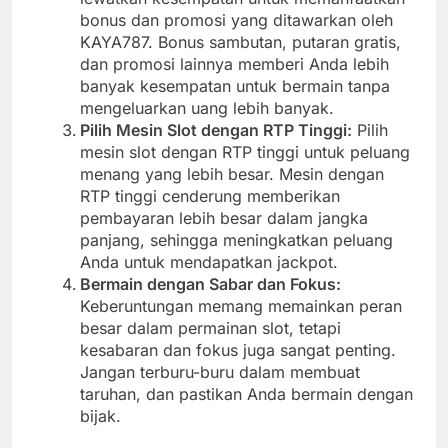
bonus dan promosi yang ditawarkan oleh
KAYA787. Bonus sambutan, putaran gratis,
dan promosi lainnya memberi Anda lebih
banyak kesempatan untuk bermain tanpa
mengeluarkan uang lebih banyak.
Pilih Mesin Slot dengan RTP Tinggi:
Pilih
mesin slot dengan RTP tinggi untuk peluang
menang yang lebih besar. Mesin dengan
RTP tinggi cenderung memberikan
pembayaran lebih besar dalam jangka
panjang, sehingga meningkatkan peluang
Anda untuk mendapatkan jackpot.
Bermain dengan Sabar dan Fokus:
Keberuntungan memang memainkan peran
besar dalam permainan slot, tetapi
kesabaran dan fokus juga sangat penting.
Jangan terburu-buru dalam membuat
taruhan, dan pastikan Anda bermain dengan
bijak.