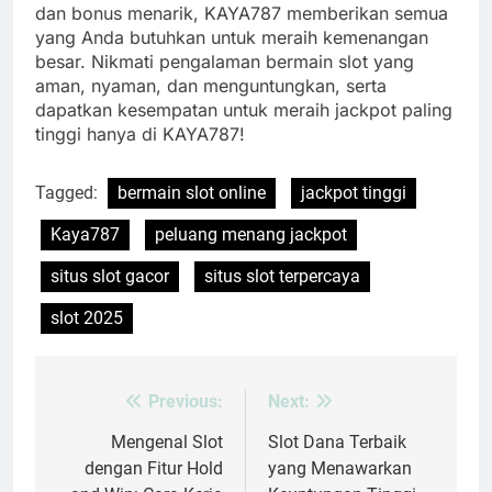
dan bonus menarik, KAYA787 memberikan semua
yang Anda butuhkan untuk meraih kemenangan
besar. Nikmati pengalaman bermain slot yang
aman, nyaman, dan menguntungkan, serta
dapatkan kesempatan untuk meraih jackpot paling
tinggi hanya di KAYA787!
Tagged:
bermain slot online
jackpot tinggi
Kaya787
peluang menang jackpot
situs slot gacor
situs slot terpercaya
slot 2025
Previous:
Next:
Post
navigation
Mengenal Slot
Slot Dana Terbaik
dengan Fitur Hold
yang Menawarkan