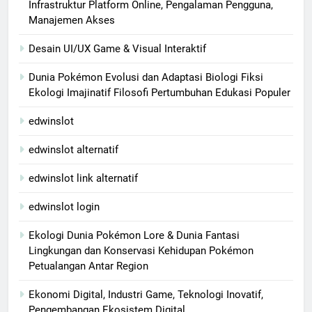
Infrastruktur Platform Online, Pengalaman Pengguna,
Manajemen Akses
Desain UI/UX Game & Visual Interaktif
Dunia Pokémon Evolusi dan Adaptasi Biologi Fiksi
Ekologi Imajinatif Filosofi Pertumbuhan Edukasi Populer
edwinslot
edwinslot alternatif
edwinslot link alternatif
edwinslot login
Ekologi Dunia Pokémon Lore & Dunia Fantasi
Lingkungan dan Konservasi Kehidupan Pokémon
Petualangan Antar Region
Ekonomi Digital, Industri Game, Teknologi Inovatif,
Pengembangan Ekosistem Digital