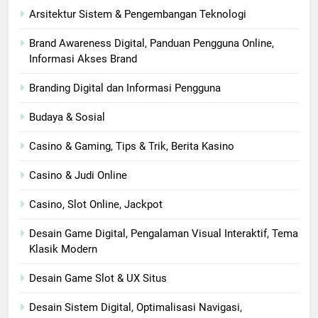
Arsitektur Sistem & Pengembangan Teknologi
Brand Awareness Digital, Panduan Pengguna Online,
Informasi Akses Brand
Branding Digital dan Informasi Pengguna
Budaya & Sosial
Casino & Gaming, Tips & Trik, Berita Kasino
Casino & Judi Online
Casino, Slot Online, Jackpot
Desain Game Digital, Pengalaman Visual Interaktif, Tema
Klasik Modern
Desain Game Slot & UX Situs
Desain Sistem Digital, Optimalisasi Navigasi,