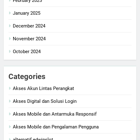
February 2025
January 2025
December 2024
November 2024
October 2024
Categories
Akses Akun Lintas Perangkat
Akses Digital dan Solusi Login
Akses Mobile dan Antarmuka Responsif
Akses Mobile dan Pengalaman Pengguna
alternatif edwinslot