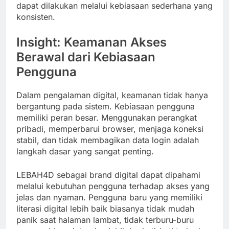
dapat dilakukan melalui kebiasaan sederhana yang
konsisten.
Insight: Keamanan Akses
Berawal dari Kebiasaan
Pengguna
Dalam pengalaman digital, keamanan tidak hanya
bergantung pada sistem. Kebiasaan pengguna
memiliki peran besar. Menggunakan perangkat
pribadi, memperbarui browser, menjaga koneksi
stabil, dan tidak membagikan data login adalah
langkah dasar yang sangat penting.
LEBAH4D sebagai brand digital dapat dipahami
melalui kebutuhan pengguna terhadap akses yang
jelas dan nyaman. Pengguna baru yang memiliki
literasi digital lebih baik biasanya tidak mudah
panik saat halaman lambat, tidak terburu-buru