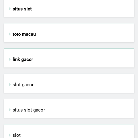
situs slot
toto macau
link gacor
slot gacor
situs slot gacor
slot