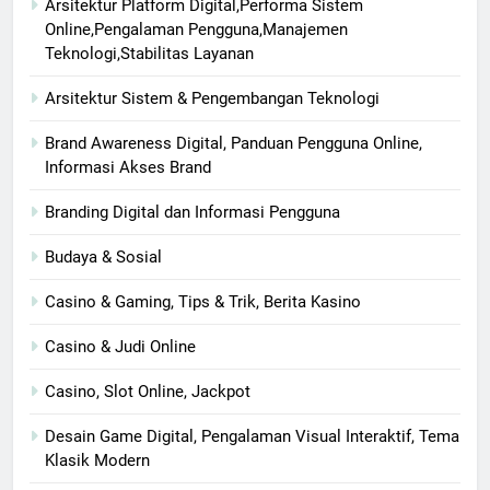
Arsitektur Platform Digital,Performa Sistem
Online,Pengalaman Pengguna,Manajemen
Teknologi,Stabilitas Layanan
Arsitektur Sistem & Pengembangan Teknologi
Brand Awareness Digital, Panduan Pengguna Online,
Informasi Akses Brand
Branding Digital dan Informasi Pengguna
Budaya & Sosial
Casino & Gaming, Tips & Trik, Berita Kasino
Casino & Judi Online
Casino, Slot Online, Jackpot
Desain Game Digital, Pengalaman Visual Interaktif, Tema
Klasik Modern