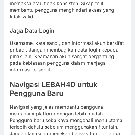
memaksa atau tidak konsisten. Sikap teliti
membantu pengguna menghindari akses yang
tidak valid.
Jaga Data Login
Username, kata sandi, dan informasi akun bersifat
pribadi. Jangan membagikan data login kepada
pihak lain. Keamanan akun sangat bergantung
pada kebiasaan pengguna dalam menjaga
informasi tersebut.
Navigasi LEBAH4D untuk
Pengguna Baru
Navigasi yang jelas membantu pengguna
memahami platform dengan lebih mudah.
Pengguna baru sebaiknya mengenali menu utama
terlebih dahulu sebelum menggunakan fitur lain.
Jangan langsung menekan banyak tombol tanpa