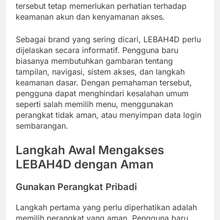
tersebut tetap memerlukan perhatian terhadap
keamanan akun dan kenyamanan akses.
Sebagai brand yang sering dicari, LEBAH4D perlu
dijelaskan secara informatif. Pengguna baru
biasanya membutuhkan gambaran tentang
tampilan, navigasi, sistem akses, dan langkah
keamanan dasar. Dengan pemahaman tersebut,
pengguna dapat menghindari kesalahan umum
seperti salah memilih menu, menggunakan
perangkat tidak aman, atau menyimpan data login
sembarangan.
Langkah Awal Mengakses
LEBAH4D dengan Aman
Gunakan Perangkat Pribadi
Langkah pertama yang perlu diperhatikan adalah
memilih perangkat yang aman. Pengguna baru