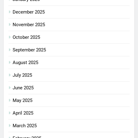
December 2025
November 2025
October 2025
September 2025
August 2025
July 2025
June 2025
May 2025
April 2025
March 2025