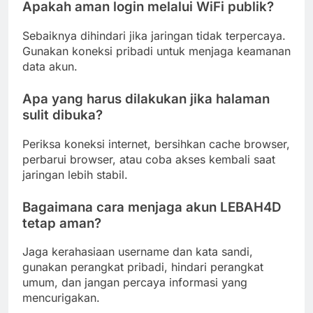
Apakah aman login melalui WiFi publik?
Sebaiknya dihindari jika jaringan tidak terpercaya.
Gunakan koneksi pribadi untuk menjaga keamanan
data akun.
Apa yang harus dilakukan jika halaman
sulit dibuka?
Periksa koneksi internet, bersihkan cache browser,
perbarui browser, atau coba akses kembali saat
jaringan lebih stabil.
Bagaimana cara menjaga akun LEBAH4D
tetap aman?
Jaga kerahasiaan username dan kata sandi,
gunakan perangkat pribadi, hindari perangkat
umum, dan jangan percaya informasi yang
mencurigakan.