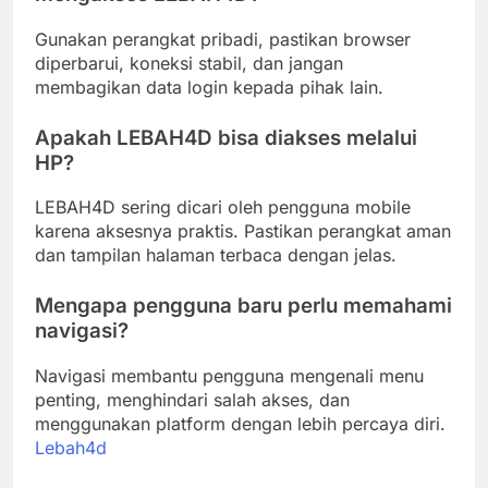
Gunakan perangkat pribadi, pastikan browser
diperbarui, koneksi stabil, dan jangan
membagikan data login kepada pihak lain.
Apakah LEBAH4D bisa diakses melalui
HP?
LEBAH4D sering dicari oleh pengguna mobile
karena aksesnya praktis. Pastikan perangkat aman
dan tampilan halaman terbaca dengan jelas.
Mengapa pengguna baru perlu memahami
navigasi?
Navigasi membantu pengguna mengenali menu
penting, menghindari salah akses, dan
menggunakan platform dengan lebih percaya diri.
Lebah4d