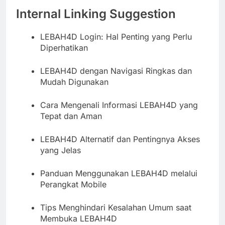
Internal Linking Suggestion
LEBAH4D Login: Hal Penting yang Perlu
Diperhatikan
LEBAH4D dengan Navigasi Ringkas dan
Mudah Digunakan
Cara Mengenali Informasi LEBAH4D yang
Tepat dan Aman
LEBAH4D Alternatif dan Pentingnya Akses
yang Jelas
Panduan Menggunakan LEBAH4D melalui
Perangkat Mobile
Tips Menghindari Kesalahan Umum saat
Membuka LEBAH4D