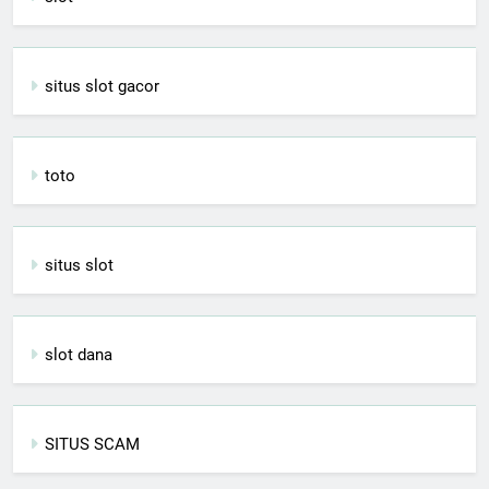
situs slot gacor
toto
situs slot
slot dana
SITUS SCAM