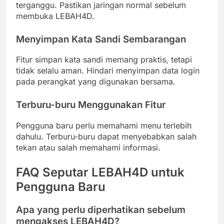
terganggu. Pastikan jaringan normal sebelum
membuka LEBAH4D.
Menyimpan Kata Sandi Sembarangan
Fitur simpan kata sandi memang praktis, tetapi
tidak selalu aman. Hindari menyimpan data login
pada perangkat yang digunakan bersama.
Terburu-buru Menggunakan Fitur
Pengguna baru perlu memahami menu terlebih
dahulu. Terburu-buru dapat menyebabkan salah
tekan atau salah memahami informasi.
FAQ Seputar LEBAH4D untuk
Pengguna Baru
Apa yang perlu diperhatikan sebelum
mengakses LEBAH4D?