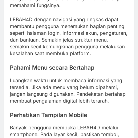
memahami fungsinya.
LEBAH4D dengan navigasi yang ringkas dapat
membantu pengguna menemukan bagian penting
seperti halaman login, informasi akun, pengaturan,
dan bantuan. Semakin jelas struktur menu,
semakin kecil kemungkinan pengguna melakukan
kesalahan saat membuka platform.
Pahami Menu secara Bertahap
Luangkan waktu untuk membaca informasi yang
tersedia. Jika ada menu yang belum dipahami,
jangan langsung digunakan. Pendekatan bertahap
membuat pengalaman digital lebih terarah.
Perhatikan Tampilan Mobile
Banyak pengguna membuka LEBAH4D melalui
smartphone. Pada layar kecil, pastikan tombol,