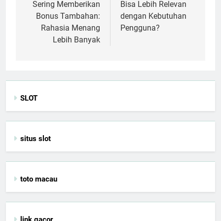
Sering Memberikan
Bisa Lebih Relevan
Bonus Tambahan:
dengan Kebutuhan
Rahasia Menang
Pengguna?
Lebih Banyak
SLOT
situs slot
toto macau
link gacor