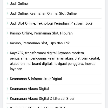
Judi Online
Judi Online, Keamanan Online, Slot Online
Judi Slot Online, Teknologi Perjudian, Platform Judi
Kasino Online, Permainan Slot, Hiburan
Kasino, Permainan Slot, Tips dan Trik
Kaya787, transformasi digital, layanan modern,
pengalaman pengguna, keamanan akun, platform digital,
akses online, brand digital, navigasi pengguna, inovasi
layanan
Keamanan & Infrastruktur Digital
Keamanan Akses Digital
Keamanan Akses Digital & Literasi Siber