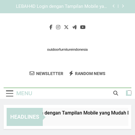
Skip
Login KAYA787 dengan Tampilan Responsif untuk
to
Pengguna Mobile
content
KAYA787 Login dengan Pengalaman Akses yang
Konsisten di Berbagai Browser
EDWINSLOT Login dengan Tampilan Mobile yang
Mudah Dipahami
LEBAH4D Login dengan Tampilan Mobile yang
Mudah Digunakan
Login KAYA787 dengan Tampilan Responsif untuk
Pengguna Mobile
Outdoor
Lengkapi Taman Anda Dengan Furnitur
KAYA787 Login dengan Pengalaman Akses yang
NEWSLETTER
RANDOM NEWS
Furniture
Konsisten di Berbagai Browser
Outdoor Berkualitas Dari Outdoor Furniture
Indonesia. Pilihan Ideal Untuk Ruang Luar
Indonesia
MENU
Rumah.
WINSLOT Login dengan Tampilan Mobile yang Mudah Dipaha
HEADLINES
Weeks Ago