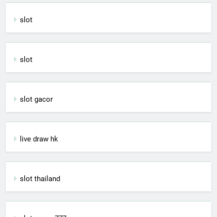
slot
slot
slot gacor
live draw hk
slot thailand