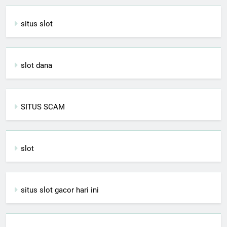
situs slot
slot dana
SITUS SCAM
slot
situs slot gacor hari ini