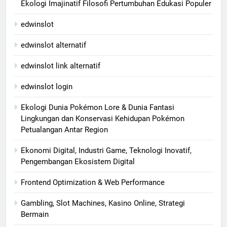
Ekologi Imajinatif Filosofi Pertumbuhan Edukasi Populer
edwinslot
edwinslot alternatif
edwinslot link alternatif
edwinslot login
Ekologi Dunia Pokémon Lore & Dunia Fantasi
Lingkungan dan Konservasi Kehidupan Pokémon
Petualangan Antar Region
Ekonomi Digital, Industri Game, Teknologi Inovatif,
Pengembangan Ekosistem Digital
Frontend Optimization & Web Performance
Gambling, Slot Machines, Kasino Online, Strategi
Bermain