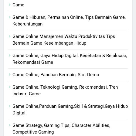
Game
Game & Hiburan, Permainan Online, Tips Bermain Game,
Keberuntungan
Game Online Manajemen Waktu Produktivitas Tips
Bermain Game Keseimbangan Hidup
Game Online, Gaya Hidup Digital, Kesehatan & Relaksasi,
Rekomendasi Game
Game Online, Panduan Bermain, Slot Demo
Game Online, Teknologi Gaming, Rekomendasi, Tren
Industri Game
Game Online,Panduan Gaming,Skill & Strategi,Gaya Hidup
Digital
Game Strategy, Gaming Tips, Character Abilities,
Competitive Gaming