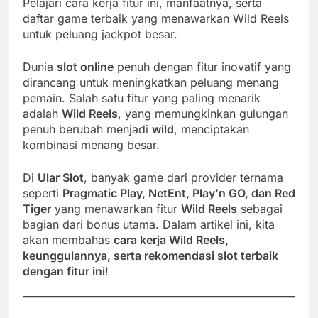
Pelajari cara kerja fitur ini, manfaatnya, serta
daftar game terbaik yang menawarkan Wild Reels
untuk peluang jackpot besar.
Dunia
slot online
penuh dengan fitur inovatif yang
dirancang untuk meningkatkan peluang menang
pemain. Salah satu fitur yang paling menarik
adalah
Wild Reels
, yang memungkinkan gulungan
penuh berubah menjadi
wild
, menciptakan
kombinasi menang besar.
Di
Ular Slot
, banyak game dari provider ternama
seperti
Pragmatic Play, NetEnt, Play’n GO, dan Red
Tiger
yang menawarkan fitur
Wild Reels
sebagai
bagian dari bonus utama. Dalam artikel ini, kita
akan membahas
cara kerja Wild Reels,
keunggulannya, serta rekomendasi slot terbaik
dengan fitur ini
!