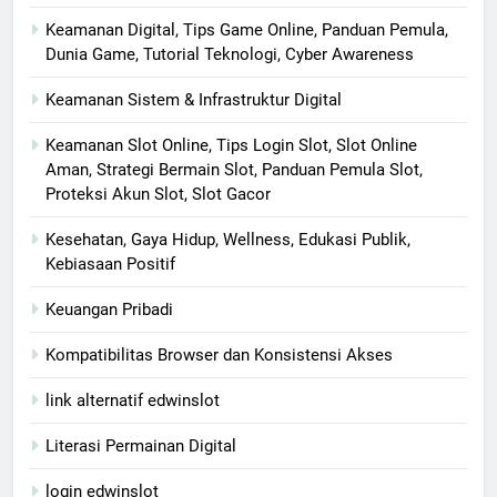
Keamanan Digital, Tips Game Online, Panduan Pemula,
Dunia Game, Tutorial Teknologi, Cyber Awareness
Keamanan Sistem & Infrastruktur Digital
Keamanan Slot Online, Tips Login Slot, Slot Online
Aman, Strategi Bermain Slot, Panduan Pemula Slot,
Proteksi Akun Slot, Slot Gacor
Kesehatan, Gaya Hidup, Wellness, Edukasi Publik,
Kebiasaan Positif
Keuangan Pribadi
Kompatibilitas Browser dan Konsistensi Akses
link alternatif edwinslot
Literasi Permainan Digital
login edwinslot