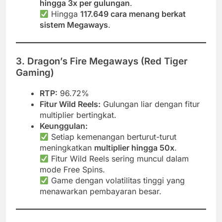
hingga 3x per gulungan
.
Hingga
117.649 cara menang berkat
sistem Megaways
.
3. Dragon’s Fire Megaways (Red Tiger
Gaming)
RTP:
96.72%
Fitur Wild Reels:
Gulungan liar dengan fitur
multiplier bertingkat.
Keunggulan:
Setiap kemenangan berturut-turut
meningkatkan
multiplier hingga 50x
.
Fitur Wild Reels sering muncul dalam
mode Free Spins.
Game dengan volatilitas tinggi yang
menawarkan pembayaran besar.