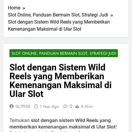
Home
Slot Online, Panduan Bermain Slot, Strategi Judi
Slot dengan Sistem Wild Reels yang Memberikan
Kemenangan Maksimal di Ular Slot
SLOT ONLINE, PANDUAN BERMAIN SLOT, STRATEGI JUDI
Slot dengan Sistem Wild
Reels yang Memberikan
Kemenangan Maksimal di
Ular Slot
0
0c7f958
1 Year Ago
8 Mins
Temukan
slot dengan sistem Wild Reels yang
memberikan kemenangan maksimal di Ular Slot
!