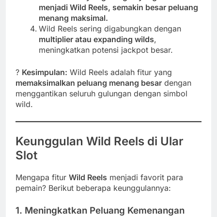
menjadi Wild Reels, semakin besar peluang
menang maksimal.
Wild Reels sering digabungkan dengan
multiplier atau expanding wilds
,
meningkatkan potensi jackpot besar.
?
Kesimpulan:
Wild Reels adalah fitur yang
memaksimalkan peluang menang besar
dengan
menggantikan seluruh gulungan dengan simbol
wild.
Keunggulan Wild Reels di Ular
Slot
Mengapa fitur
Wild Reels
menjadi favorit para
pemain? Berikut beberapa keunggulannya:
1. Meningkatkan Peluang Kemenangan