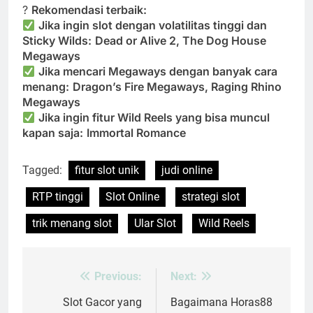
?
Rekomendasi terbaik:
Jika ingin slot dengan volatilitas tinggi dan
Sticky Wilds:
Dead or Alive 2, The Dog House
Megaways
Jika mencari Megaways dengan banyak cara
menang:
Dragon’s Fire Megaways, Raging Rhino
Megaways
Jika ingin fitur Wild Reels yang bisa muncul
kapan saja:
Immortal Romance
Tagged:
fitur slot unik
judi online
RTP tinggi
Slot Online
strategi slot
trik menang slot
Ular Slot
Wild Reels
Previous:
Next:
Post
navigation
Slot Gacor yang
Bagaimana Horas88