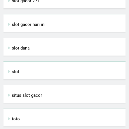
slot gacor 777
slot gacor hari ini
slot dana
slot
situs slot gacor
toto