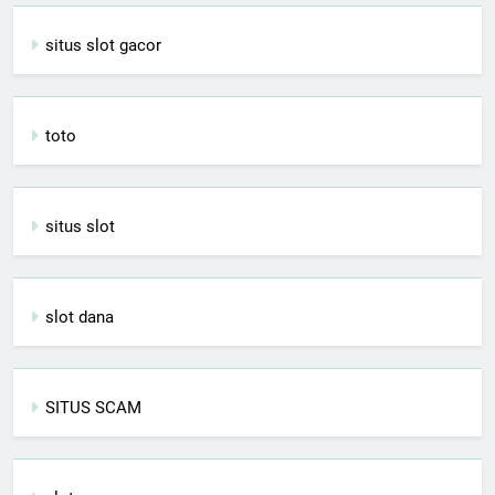
situs slot gacor
toto
situs slot
slot dana
SITUS SCAM