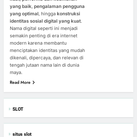
yang baik
,
pengalaman pengguna
yang optimal
, hingga
konstruksi
identitas sosial digital yang kuat
.
Nama digital seperti ini menjadi
semakin penting di era internet
modern karena membantu
menciptakan identitas yang mudah
dikenali, dipercaya, dan relevan di
tengah jutaan nama lain di dunia
maya.
Read More
SLOT
situs slot