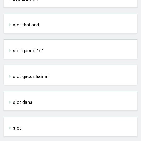
slot thailand
slot gacor 777
slot gacor hari ini
slot dana
slot