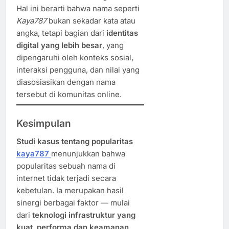
Hal ini berarti bahwa nama seperti
Kaya787
bukan sekadar kata atau
angka, tetapi bagian dari
identitas
digital yang lebih besar
, yang
dipengaruhi oleh konteks sosial,
interaksi pengguna, dan nilai yang
diasosiasikan dengan nama
tersebut di komunitas online.
Kesimpulan
Studi kasus tentang popularitas
kaya787
menunjukkan bahwa
popularitas sebuah nama di
internet tidak terjadi secara
kebetulan. Ia merupakan hasil
sinergi berbagai faktor — mulai
dari
teknologi infrastruktur yang
kuat
,
performa dan keamanan