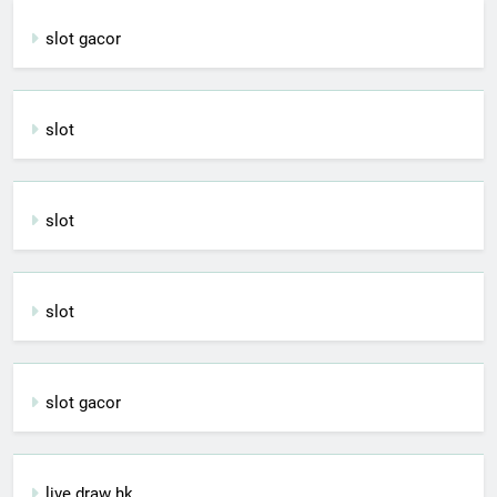
slot gacor
slot
slot
slot
slot gacor
live draw hk