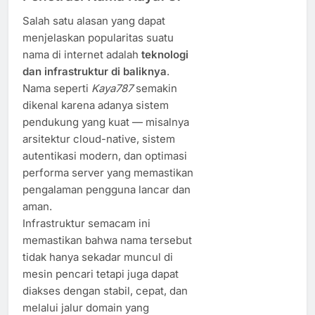
Salah satu alasan yang dapat
menjelaskan popularitas suatu
nama di internet adalah
teknologi
dan infrastruktur di baliknya
.
Nama seperti
Kaya787
semakin
dikenal karena adanya sistem
pendukung yang kuat — misalnya
arsitektur cloud-native, sistem
autentikasi modern, dan optimasi
performa server yang memastikan
pengalaman pengguna lancar dan
aman.
Infrastruktur semacam ini
memastikan bahwa nama tersebut
tidak hanya sekadar muncul di
mesin pencari tetapi juga dapat
diakses dengan stabil, cepat, dan
melalui jalur domain yang