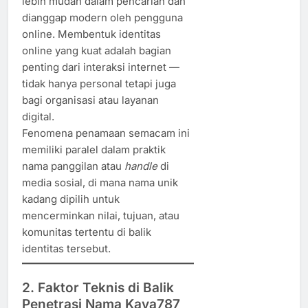
lebih mudah dalam pencarian dan
dianggap modern oleh pengguna
online. Membentuk identitas
online yang kuat adalah bagian
penting dari interaksi internet —
tidak hanya personal tetapi juga
bagi organisasi atau layanan
digital.
Fenomena penamaan semacam ini
memiliki paralel dalam praktik
nama panggilan atau
handle
di
media sosial, di mana nama unik
kadang dipilih untuk
mencerminkan nilai, tujuan, atau
komunitas tertentu di balik
identitas tersebut.
2. Faktor Teknis di Balik
Penetrasi Nama Kaya787