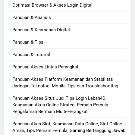
Optimasi Browser & Akses Login Digital
Panduan & Analisis
Panduan & Keamanan Digital
Panduan & Tips
Panduan & Tutorial
Panduan Akses Lintas Perangkat
Panduan Akses Platform Keamanan dan Stabilitas
Jaringan Teknologi Mobile Tips dan Troubleshooting
Panduan Akses Situs Judi Tips Login Lebah4D
Keamanan Akun Online Strategi Pemain Pemula
Pengalaman Bermain Multi-Perangkat
Panduan Akun Slot, Keamanan Data Online, Slot Online
Aman, Tips Pemain Pemula, Gaming Bertanggung Jawab