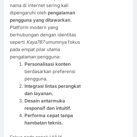
nama di internet sering kali
dipengaruhi oleh
pengalaman
pengguna yang ditawarkan
.
Platform modern yang
berhubungan dengan identitas
seperti
Kaya787
umumnya fokus
pada empat pilar utama
pengalaman pengguna:
Personalisasi konten
berdasarkan preferensi
pengguna.
Integrasi lintas perangkat
dan layanan.
Desain antarmuka
responsif dan intuitif.
Performa cepat tanpa
hambatan teknis.