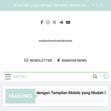
Skip
Login KAYA787 dengan Tampilan Responsif untuk
to
Pengguna Mobile
content
KAYA787 Login dengan Pengalaman Akses yang
Konsisten di Berbagai Browser
EDWINSLOT Login dengan Tampilan Mobile yang
Mudah Dipahami
LEBAH4D Login dengan Tampilan Mobile yang
Mudah Digunakan
Login KAYA787 dengan Tampilan Responsif untuk
Pengguna Mobile
Outdoor
Lengkapi Taman Anda Dengan Furnitur
KAYA787 Login dengan Pengalaman Akses yang
NEWSLETTER
RANDOM NEWS
Furniture
Konsisten di Berbagai Browser
Outdoor Berkualitas Dari Outdoor Furniture
Indonesia. Pilihan Ideal Untuk Ruang Luar
Indonesia
MENU
Rumah.
WINSLOT Login dengan Tampilan Mobile yang Mudah Dipaha
HEADLINES
Weeks Ago