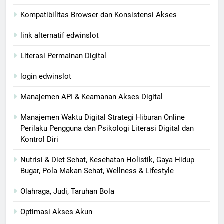
Kompatibilitas Browser dan Konsistensi Akses
link alternatif edwinslot
Literasi Permainan Digital
login edwinslot
Manajemen API & Keamanan Akses Digital
Manajemen Waktu Digital Strategi Hiburan Online
Perilaku Pengguna dan Psikologi Literasi Digital dan
Kontrol Diri
Nutrisi & Diet Sehat, Kesehatan Holistik, Gaya Hidup
Bugar, Pola Makan Sehat, Wellness & Lifestyle
Olahraga, Judi, Taruhan Bola
Optimasi Akses Akun