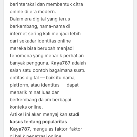
berinteraksi dan membentuk citra
online di era modern.
Dalam era digital yang terus
berkembang, nama-nama di
internet sering kali menjadi lebih
dari sekadar identitas online —
mereka bisa berubah menjadi
fenomena yang menarik perhatian
banyak pengguna.
Kaya787
adalah
salah satu contoh bagaimana suatu
entitas digital — baik itu nama,
platform, atau identitas — dapat
menarik minat luas dan
berkembang dalam berbagai
konteks online.
Artikel ini akan menyajikan
studi
kasus tentang popularitas
Kaya787
, mengulas faktor-faktor
di balik penetrasi online,