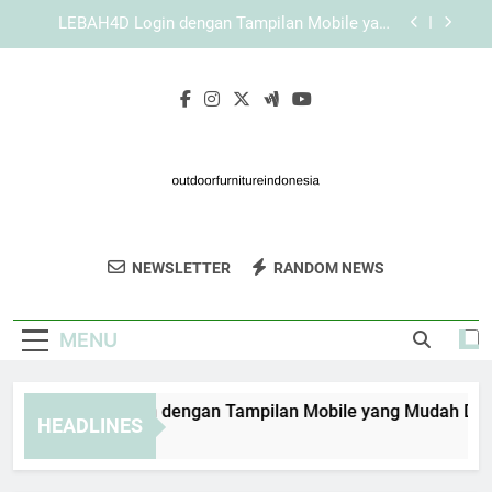
Skip
Login KAYA787 dengan Tampilan Responsif untuk
to
Pengguna Mobile
content
KAYA787 Login dengan Pengalaman Akses yang
Konsisten di Berbagai Browser
EDWINSLOT Login dengan Tampilan Mobile yang
Mudah Dipahami
LEBAH4D Login dengan Tampilan Mobile yang
Mudah Digunakan
Login KAYA787 dengan Tampilan Responsif untuk
Pengguna Mobile
Outdoor
Lengkapi Taman Anda Dengan Furnitur
KAYA787 Login dengan Pengalaman Akses yang
NEWSLETTER
RANDOM NEWS
Furniture
Konsisten di Berbagai Browser
Outdoor Berkualitas Dari Outdoor Furniture
Indonesia. Pilihan Ideal Untuk Ruang Luar
Indonesia
MENU
Rumah.
DWINSLOT Login dengan Tampilan Mobile yang Mudah Dipah
HEADLINES
 Weeks Ago