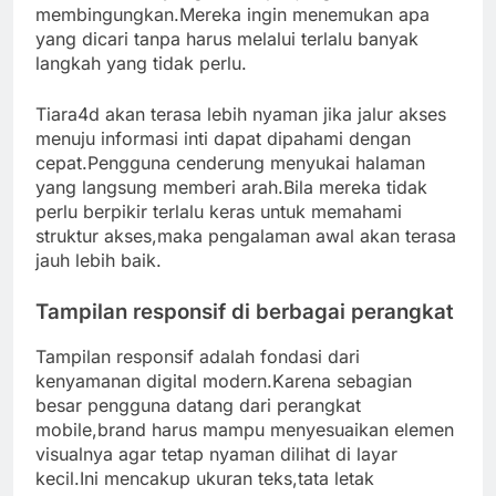
membingungkan.Mereka ingin menemukan apa
yang dicari tanpa harus melalui terlalu banyak
langkah yang tidak perlu.
Tiara4d akan terasa lebih nyaman jika jalur akses
menuju informasi inti dapat dipahami dengan
cepat.Pengguna cenderung menyukai halaman
yang langsung memberi arah.Bila mereka tidak
perlu berpikir terlalu keras untuk memahami
struktur akses,maka pengalaman awal akan terasa
jauh lebih baik.
Tampilan responsif di berbagai perangkat
Tampilan responsif adalah fondasi dari
kenyamanan digital modern.Karena sebagian
besar pengguna datang dari perangkat
mobile,brand harus mampu menyesuaikan elemen
visualnya agar tetap nyaman dilihat di layar
kecil.Ini mencakup ukuran teks,tata letak