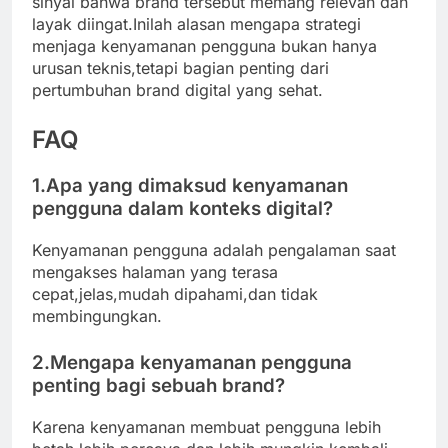
sinyal bahwa brand tersebut memang relevan dan
layak diingat.Inilah alasan mengapa strategi
menjaga kenyamanan pengguna bukan hanya
urusan teknis,tetapi bagian penting dari
pertumbuhan brand digital yang sehat.
FAQ
1.Apa yang dimaksud kenyamanan
pengguna dalam konteks digital?
Kenyamanan pengguna adalah pengalaman saat
mengakses halaman yang terasa
cepat,jelas,mudah dipahami,dan tidak
membingungkan.
2.Mengapa kenyamanan pengguna
penting bagi sebuah brand?
Karena kenyamanan membuat pengguna lebih