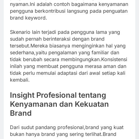
nyaman.Ini adalah contoh bagaimana kenyamanan
pengguna berkontribusi langsung pada penguatan
brand keyword.
Skenario lain terjadi pada pengguna lama yang
sudah pernah berinteraksi dengan brand
tersebut.Mereka biasanya menginginkan hal yang
sederhana,yaitu pengalaman yang familiar dan
tidak berubah secara membingungkan.Konsistensi
inilah yang membuat pengguna merasa aman dan
tidak perlu memulai adaptasi dari awal setiap kali
kembali.
Insight Profesional tentang
Kenyamanan dan Kekuatan
Brand
Dari sudut pandang profesional,brand yang kuat
bukan hanya brand yang sering terlihat.Brand