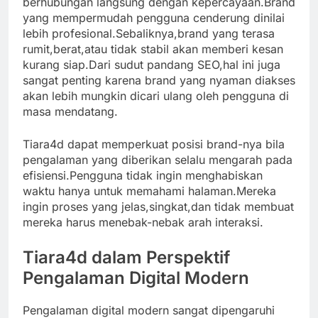
berhubungan langsung dengan kepercayaan.Brand
yang mempermudah pengguna cenderung dinilai
lebih profesional.Sebaliknya,brand yang terasa
rumit,berat,atau tidak stabil akan memberi kesan
kurang siap.Dari sudut pandang SEO,hal ini juga
sangat penting karena brand yang nyaman diakses
akan lebih mungkin dicari ulang oleh pengguna di
masa mendatang.
Tiara4d dapat memperkuat posisi brand-nya bila
pengalaman yang diberikan selalu mengarah pada
efisiensi.Pengguna tidak ingin menghabiskan
waktu hanya untuk memahami halaman.Mereka
ingin proses yang jelas,singkat,dan tidak membuat
mereka harus menebak-nebak arah interaksi.
Tiara4d dalam Perspektif
Pengalaman Digital Modern
Pengalaman digital modern sangat dipengaruhi