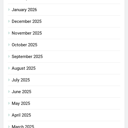
January 2026
December 2025
November 2025
October 2025
September 2025
August 2025
July 2025
June 2025
May 2025
April 2025
March 2025