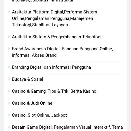
Interaksi,Stabilitas Infrastruktur
Arsitektur Platform Digital,Performa Sistem
Online,Pengalaman Pengguna,Manajemen
Teknologi,Stabilitas Layanan
Arsitektur Sistem & Pengembangan Teknologi
Brand Awareness Digital, Panduan Pengguna Online,
Informasi Akses Brand
Branding Digital dan Informasi Pengguna
Budaya & Sosial
Casino & Gaming, Tips & Trik, Berita Kasino
Casino & Judi Online
Casino, Slot Online, Jackpot
Desain Game Digital, Pengalaman Visual Interaktif, Tema