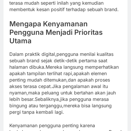
terasa mudah seperti inilah yang kemudian
membentuk kesan positif terhadap sebuah brand.
Mengapa Kenyamanan
Pengguna Menjadi Prioritas
Utama
Dalam praktik digital,pengguna menilai kualitas
sebuah brand sejak detik-detik pertama saat
halaman dibuka.Mereka langsung memperhatikan
apakah tampilan terlihat rapi,apakah elemen
penting mudah ditemukan,dan apakah proses
akses terasa cepat.Jika pengalaman awal itu
nyaman,maka peluang untuk bertahan akan jauh
lebih besar.Sebaliknya,jika pengguna merasa
bingung atau terganggu,mereka bisa langsung
pergi tanpa kembali lagi.
Kenyamanan pengguna penting karena