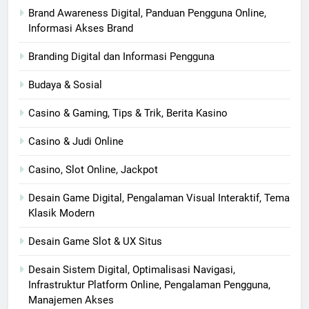
Brand Awareness Digital, Panduan Pengguna Online,
Informasi Akses Brand
Branding Digital dan Informasi Pengguna
Budaya & Sosial
Casino & Gaming, Tips & Trik, Berita Kasino
Casino & Judi Online
Casino, Slot Online, Jackpot
Desain Game Digital, Pengalaman Visual Interaktif, Tema
Klasik Modern
Desain Game Slot & UX Situs
Desain Sistem Digital, Optimalisasi Navigasi,
Infrastruktur Platform Online, Pengalaman Pengguna,
Manajemen Akses