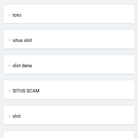
toto
situs slot
slot dana
SITUS SCAM
slot