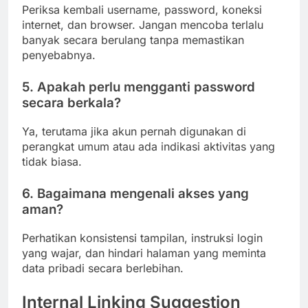
Periksa kembali username, password, koneksi
internet, dan browser. Jangan mencoba terlalu
banyak secara berulang tanpa memastikan
penyebabnya.
5. Apakah perlu mengganti password
secara berkala?
Ya, terutama jika akun pernah digunakan di
perangkat umum atau ada indikasi aktivitas yang
tidak biasa.
6. Bagaimana mengenali akses yang
aman?
Perhatikan konsistensi tampilan, instruksi login
yang wajar, dan hindari halaman yang meminta
data pribadi secara berlebihan.
Internal Linking Suggestion