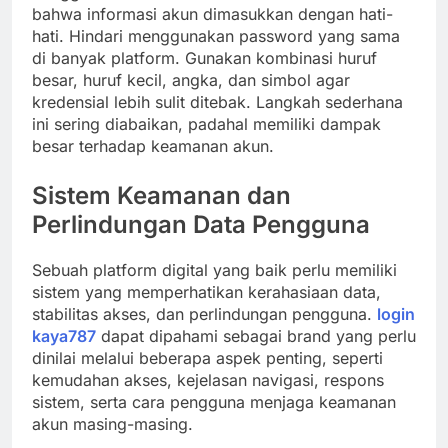
bahwa informasi akun dimasukkan dengan hati-
hati. Hindari menggunakan password yang sama
di banyak platform. Gunakan kombinasi huruf
besar, huruf kecil, angka, dan simbol agar
kredensial lebih sulit ditebak. Langkah sederhana
ini sering diabaikan, padahal memiliki dampak
besar terhadap keamanan akun.
Sistem Keamanan dan
Perlindungan Data Pengguna
Sebuah platform digital yang baik perlu memiliki
sistem yang memperhatikan kerahasiaan data,
stabilitas akses, dan perlindungan pengguna.
login
kaya787
dapat dipahami sebagai brand yang perlu
dinilai melalui beberapa aspek penting, seperti
kemudahan akses, kejelasan navigasi, respons
sistem, serta cara pengguna menjaga keamanan
akun masing-masing.