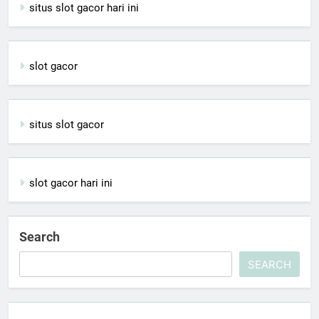
situs slot gacor hari ini
slot gacor
situs slot gacor
slot gacor hari ini
Search
SEARCH