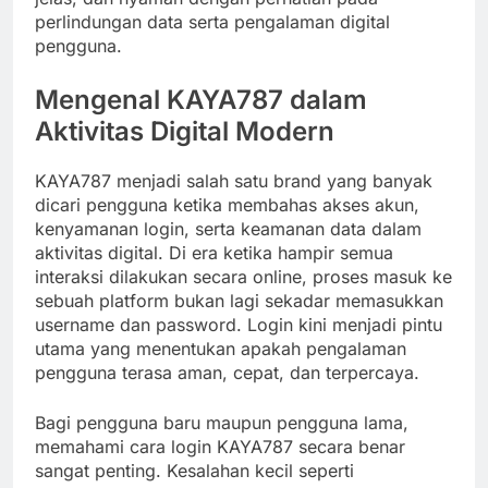
perlindungan data serta pengalaman digital
pengguna.
Mengenal KAYA787 dalam
Aktivitas Digital Modern
KAYA787 menjadi salah satu brand yang banyak
dicari pengguna ketika membahas akses akun,
kenyamanan login, serta keamanan data dalam
aktivitas digital. Di era ketika hampir semua
interaksi dilakukan secara online, proses masuk ke
sebuah platform bukan lagi sekadar memasukkan
username dan password. Login kini menjadi pintu
utama yang menentukan apakah pengalaman
pengguna terasa aman, cepat, dan terpercaya.
Bagi pengguna baru maupun pengguna lama,
memahami cara login KAYA787 secara benar
sangat penting. Kesalahan kecil seperti