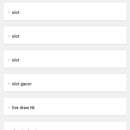
slot
slot
slot
slot gacor
live draw hk