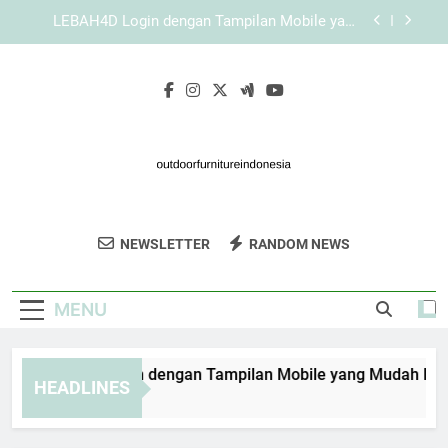
Skip
Login KAYA787 dengan Tampilan Responsif untuk
to
Pengguna Mobile
content
KAYA787 Login dengan Pengalaman Akses yang
Konsisten di Berbagai Browser
EDWINSLOT Login dengan Tampilan Mobile yang
Mudah Dipahami
LEBAH4D Login dengan Tampilan Mobile yang
Mudah Digunakan
Login KAYA787 dengan Tampilan Responsif untuk
Pengguna Mobile
Outdoor
Lengkapi Taman Anda Dengan Furnitur
KAYA787 Login dengan Pengalaman Akses yang
NEWSLETTER
RANDOM NEWS
Furniture
Konsisten di Berbagai Browser
Outdoor Berkualitas Dari Outdoor Furniture
Indonesia. Pilihan Ideal Untuk Ruang Luar
Indonesia
MENU
Rumah.
WINSLOT Login dengan Tampilan Mobile yang Mudah Dipaha
HEADLINES
Weeks Ago