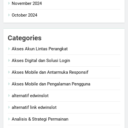
November 2024
October 2024
Categories
Akses Akun Lintas Perangkat
Akses Digital dan Solusi Login
Akses Mobile dan Antarmuka Responsif
Akses Mobile dan Pengalaman Pengguna
alternatif edwinslot
alternatif link edwinslot
Analisis & Strategi Permainan