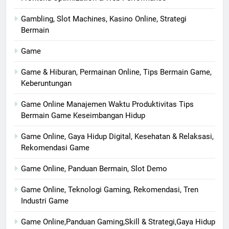
Gambling, Slot Machines, Kasino Online, Strategi
Bermain
Game
Game & Hiburan, Permainan Online, Tips Bermain Game,
Keberuntungan
Game Online Manajemen Waktu Produktivitas Tips
Bermain Game Keseimbangan Hidup
Game Online, Gaya Hidup Digital, Kesehatan & Relaksasi,
Rekomendasi Game
Game Online, Panduan Bermain, Slot Demo
Game Online, Teknologi Gaming, Rekomendasi, Tren
Industri Game
Game Online,Panduan Gaming,Skill & Strategi,Gaya Hidup