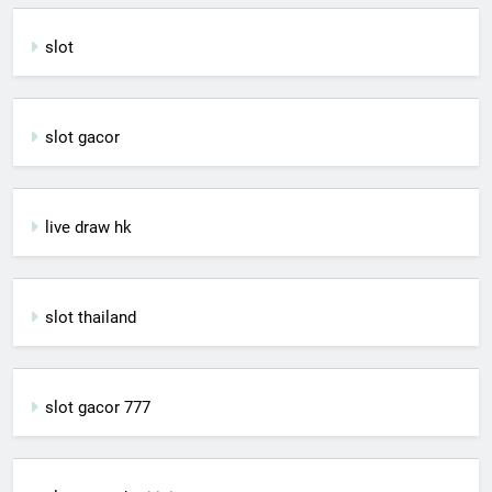
slot
slot gacor
live draw hk
slot thailand
slot gacor 777