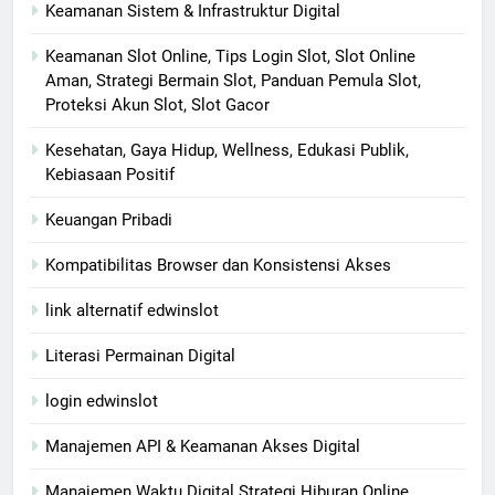
Keamanan Sistem & Infrastruktur Digital
Keamanan Slot Online, Tips Login Slot, Slot Online
Aman, Strategi Bermain Slot, Panduan Pemula Slot,
Proteksi Akun Slot, Slot Gacor
Kesehatan, Gaya Hidup, Wellness, Edukasi Publik,
Kebiasaan Positif
Keuangan Pribadi
Kompatibilitas Browser dan Konsistensi Akses
link alternatif edwinslot
Literasi Permainan Digital
login edwinslot
Manajemen API & Keamanan Akses Digital
Manajemen Waktu Digital Strategi Hiburan Online