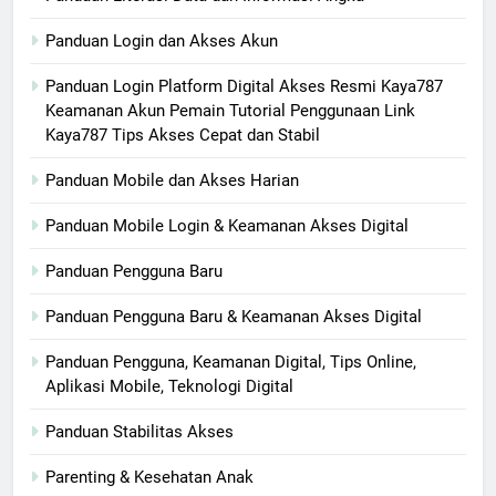
Panduan Login dan Akses Akun
Panduan Login Platform Digital Akses Resmi Kaya787
Keamanan Akun Pemain Tutorial Penggunaan Link
Kaya787 Tips Akses Cepat dan Stabil
Panduan Mobile dan Akses Harian
Panduan Mobile Login & Keamanan Akses Digital
Panduan Pengguna Baru
Panduan Pengguna Baru & Keamanan Akses Digital
Panduan Pengguna, Keamanan Digital, Tips Online,
Aplikasi Mobile, Teknologi Digital
Panduan Stabilitas Akses
Parenting & Kesehatan Anak