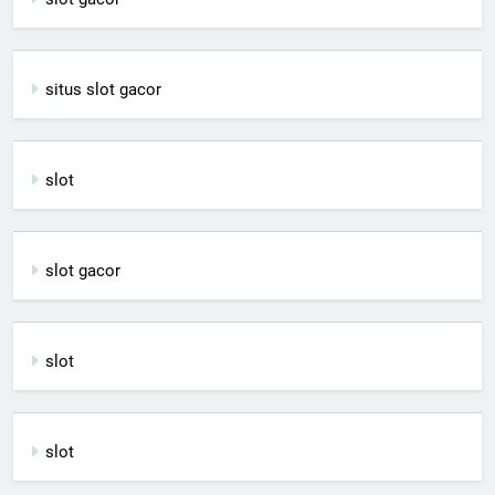
situs slot gacor
slot
slot gacor
slot
slot