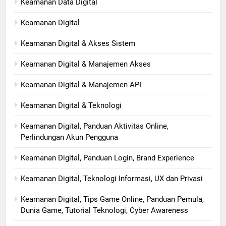
Keamanan Data Digital
Keamanan Digital
Keamanan Digital & Akses Sistem
Keamanan Digital & Manajemen Akses
Keamanan Digital & Manajemen API
Keamanan Digital & Teknologi
Keamanan Digital, Panduan Aktivitas Online,
Perlindungan Akun Pengguna
Keamanan Digital, Panduan Login, Brand Experience
Keamanan Digital, Teknologi Informasi, UX dan Privasi
Keamanan Digital, Tips Game Online, Panduan Pemula,
Dunia Game, Tutorial Teknologi, Cyber Awareness