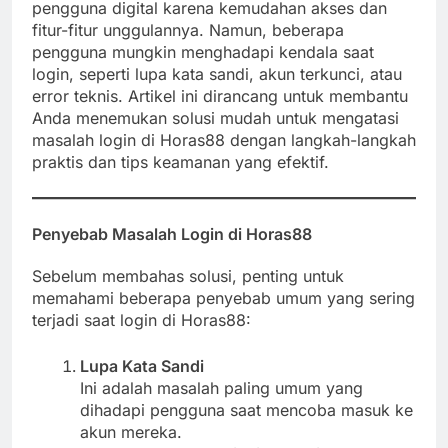
pengguna digital karena kemudahan akses dan
fitur-fitur unggulannya. Namun, beberapa
pengguna mungkin menghadapi kendala saat
login, seperti lupa kata sandi, akun terkunci, atau
error teknis. Artikel ini dirancang untuk membantu
Anda menemukan solusi mudah untuk mengatasi
masalah login di Horas88 dengan langkah-langkah
praktis dan tips keamanan yang efektif.
Penyebab Masalah Login di Horas88
Sebelum membahas solusi, penting untuk
memahami beberapa penyebab umum yang sering
terjadi saat login di Horas88:
Lupa Kata Sandi
Ini adalah masalah paling umum yang
dihadapi pengguna saat mencoba masuk ke
akun mereka.