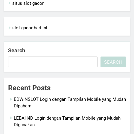
situs slot gacor
slot gacor hari ini
Search
SEARCH
Recent Posts
EDWINSLOT Login dengan Tampilan Mobile yang Mudah
Dipahami
LEBAH4D Login dengan Tampilan Mobile yang Mudah
Digunakan