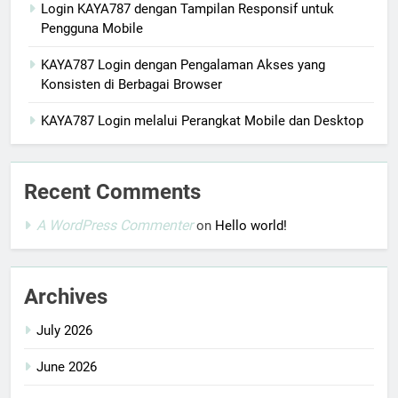
Login KAYA787 dengan Tampilan Responsif untuk
Pengguna Mobile
KAYA787 Login dengan Pengalaman Akses yang
Konsisten di Berbagai Browser
KAYA787 Login melalui Perangkat Mobile dan Desktop
Recent Comments
A WordPress Commenter
on
Hello world!
Archives
July 2026
June 2026