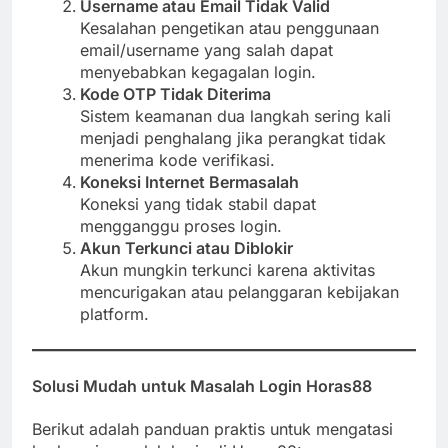
Username atau Email Tidak Valid
Kesalahan pengetikan atau penggunaan
email/username yang salah dapat
menyebabkan kegagalan login.
Kode OTP Tidak Diterima
Sistem keamanan dua langkah sering kali
menjadi penghalang jika perangkat tidak
menerima kode verifikasi.
Koneksi Internet Bermasalah
Koneksi yang tidak stabil dapat
mengganggu proses login.
Akun Terkunci atau Diblokir
Akun mungkin terkunci karena aktivitas
mencurigakan atau pelanggaran kebijakan
platform.
Solusi Mudah untuk Masalah Login Horas88
Berikut adalah panduan praktis untuk mengatasi