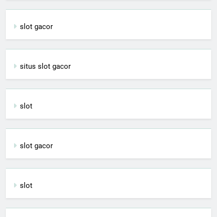
slot gacor
situs slot gacor
slot
slot gacor
slot