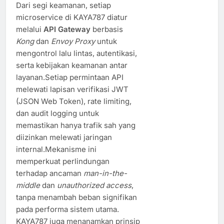
Dari segi keamanan, setiap
microservice di KAYA787 diatur
melalui
API Gateway
berbasis
Kong
dan
Envoy Proxy
untuk
mengontrol lalu lintas, autentikasi,
serta kebijakan keamanan antar
layanan.Setiap permintaan API
melewati lapisan verifikasi JWT
(JSON Web Token), rate limiting,
dan audit logging untuk
memastikan hanya trafik sah yang
diizinkan melewati jaringan
internal.Mekanisme ini
memperkuat perlindungan
terhadap ancaman
man-in-the-
middle
dan
unauthorized access
,
tanpa menambah beban signifikan
pada performa sistem utama.
KAYA787 juga menanamkan prinsip