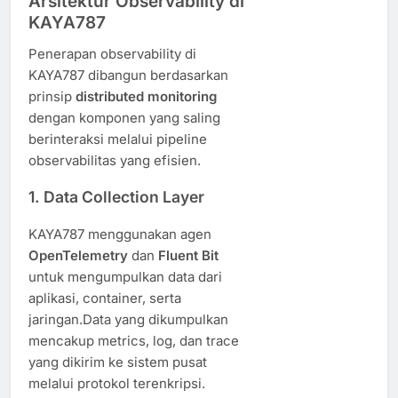
Arsitektur Observability di
KAYA787
Penerapan observability di
KAYA787 dibangun berdasarkan
prinsip
distributed monitoring
dengan komponen yang saling
berinteraksi melalui pipeline
observabilitas yang efisien.
1. Data Collection Layer
KAYA787 menggunakan agen
OpenTelemetry
dan
Fluent Bit
untuk mengumpulkan data dari
aplikasi, container, serta
jaringan.Data yang dikumpulkan
mencakup metrics, log, dan trace
yang dikirim ke sistem pusat
melalui protokol terenkripsi.