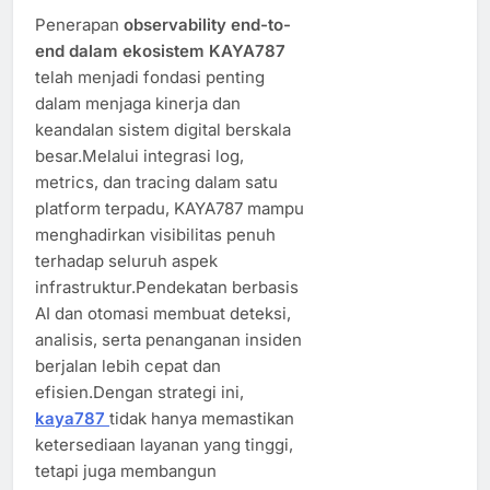
Penerapan
observability end-to-
end dalam ekosistem KAYA787
telah menjadi fondasi penting
dalam menjaga kinerja dan
keandalan sistem digital berskala
besar.Melalui integrasi log,
metrics, dan tracing dalam satu
platform terpadu, KAYA787 mampu
menghadirkan visibilitas penuh
terhadap seluruh aspek
infrastruktur.Pendekatan berbasis
AI dan otomasi membuat deteksi,
analisis, serta penanganan insiden
berjalan lebih cepat dan
efisien.Dengan strategi ini,
kaya787
tidak hanya memastikan
ketersediaan layanan yang tinggi,
tetapi juga membangun