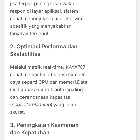
jika terjadi peningkatan waktu
respon di layer aplikasi, sistem
dapat menunjukkan microservice
spesifik yang menyebabkan
lonjakan tersebut.
2.
Optimasi Performa dan
Skalabilitas
Melalui metrik real-time, KAYA787
dapat memantau efisiensi sumber
daya seperti CPU dan memori.Data
ini digunakan untuk
auto-scaling
dan perencanaan kapasitas
(
capacity planning
) yang lebih
akurat.
3.
Peningkatan Keamanan
dan Kepatuhan