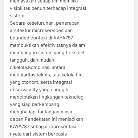
memastikan setiap tim memiliki
visibilitas penuh terhadap integrasi
sistem.
Secara keseluruhan, penerapan
arsitektur microservices dan
bounded context di KAYA787
membuktikan efektivitasnya dalam
membangun sistem yang fleksibel,
tangguh, dan mudah
dikelola.Kombinasi antara
modularitas teknis, tata kelola tim
yang otonom, serta integrasi
observability yang canggih
menciptakan lingkungan teknologi
yang siap berkembang
menghadapi tantangan masa
depan.Pendekatan ini menjadikan
KAYA787 sebagai representasi
nyata dari sistem berbasis