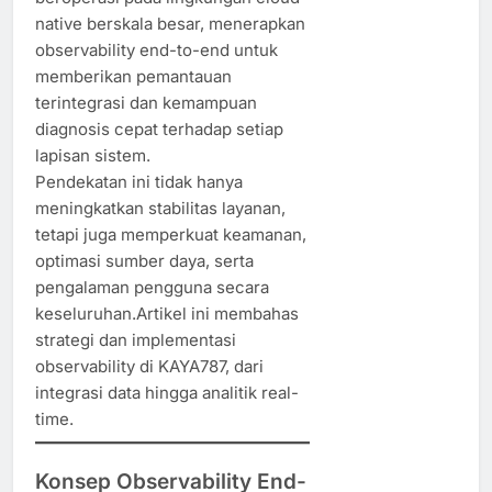
native berskala besar, menerapkan
observability end-to-end untuk
memberikan pemantauan
terintegrasi dan kemampuan
diagnosis cepat terhadap setiap
lapisan sistem.
Pendekatan ini tidak hanya
meningkatkan stabilitas layanan,
tetapi juga memperkuat keamanan,
optimasi sumber daya, serta
pengalaman pengguna secara
keseluruhan.Artikel ini membahas
strategi dan implementasi
observability di KAYA787, dari
integrasi data hingga analitik real-
time.
Konsep Observability End-