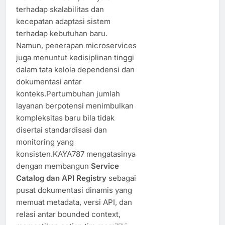
terhadap skalabilitas dan
kecepatan adaptasi sistem
terhadap kebutuhan baru.
Namun, penerapan microservices
juga menuntut kedisiplinan tinggi
dalam tata kelola dependensi dan
dokumentasi antar
konteks.Pertumbuhan jumlah
layanan berpotensi menimbulkan
kompleksitas baru bila tidak
disertai standardisasi dan
monitoring yang
konsisten.KAYA787 mengatasinya
dengan membangun
Service
Catalog dan API Registry
sebagai
pusat dokumentasi dinamis yang
memuat metadata, versi API, dan
relasi antar bounded context,