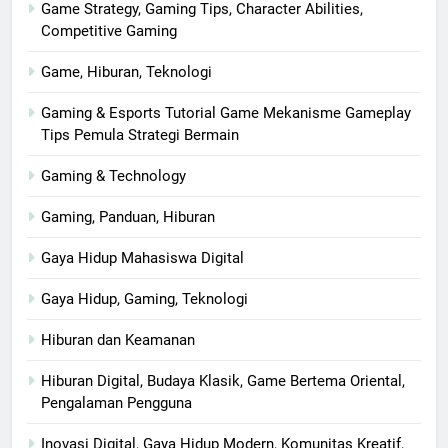
Game Strategy, Gaming Tips, Character Abilities,
Competitive Gaming
Game, Hiburan, Teknologi
Gaming & Esports Tutorial Game Mekanisme Gameplay
Tips Pemula Strategi Bermain
Gaming & Technology
Gaming, Panduan, Hiburan
Gaya Hidup Mahasiswa Digital
Gaya Hidup, Gaming, Teknologi
Hiburan dan Keamanan
Hiburan Digital, Budaya Klasik, Game Bertema Oriental,
Pengalaman Pengguna
Inovasi Digital, Gaya Hidup Modern, Komunitas Kreatif,