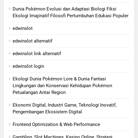
Dunia Pokémon Evolusi dan Adaptasi Biologi Fiksi
Ekologi Imajinatif Filosofi Pertumbuhan Edukasi Populer
edwinslot
edwinslot alternatif
edwinslot link alternatif
edwinslot login
Ekologi Dunia Pokémon Lore & Dunia Fantasi
Lingkungan dan Konservasi Kehidupan Pokémon
Petualangan Antar Region
Ekonomi Digital, Industri Game, Teknologi Inovatif,
Pengembangan Ekosistem Digital
Frontend Optimization & Web Performance
Gambling, Slot Machines, Kasino Online, Strategi