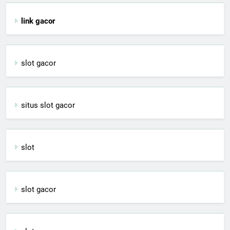
link gacor
slot gacor
situs slot gacor
slot
slot gacor