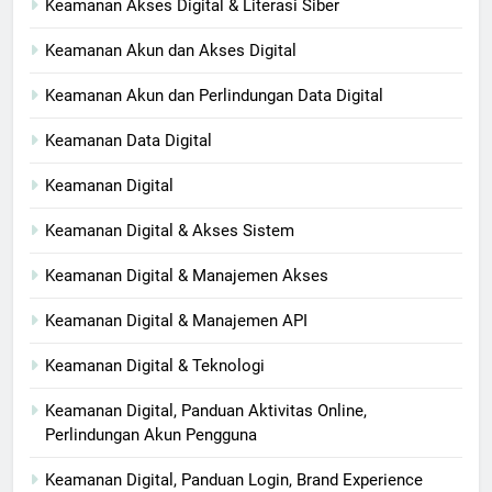
Keamanan Akses Digital & Literasi Siber
Keamanan Akun dan Akses Digital
Keamanan Akun dan Perlindungan Data Digital
Keamanan Data Digital
Keamanan Digital
Keamanan Digital & Akses Sistem
Keamanan Digital & Manajemen Akses
Keamanan Digital & Manajemen API
Keamanan Digital & Teknologi
Keamanan Digital, Panduan Aktivitas Online,
Perlindungan Akun Pengguna
Keamanan Digital, Panduan Login, Brand Experience