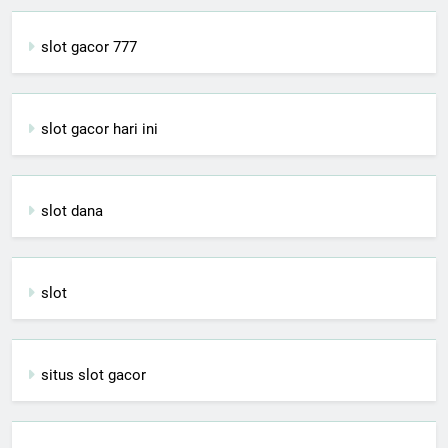
slot gacor 777
slot gacor hari ini
slot dana
slot
situs slot gacor