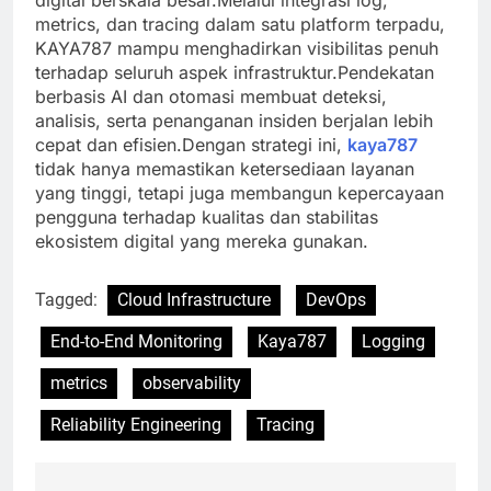
metrics, dan tracing dalam satu platform terpadu,
KAYA787 mampu menghadirkan visibilitas penuh
terhadap seluruh aspek infrastruktur.Pendekatan
berbasis AI dan otomasi membuat deteksi,
analisis, serta penanganan insiden berjalan lebih
cepat dan efisien.Dengan strategi ini,
kaya787
tidak hanya memastikan ketersediaan layanan
yang tinggi, tetapi juga membangun kepercayaan
pengguna terhadap kualitas dan stabilitas
ekosistem digital yang mereka gunakan.
Tagged:
Cloud Infrastructure
DevOps
End-to-End Monitoring
Kaya787
Logging
metrics
observability
Reliability Engineering
Tracing