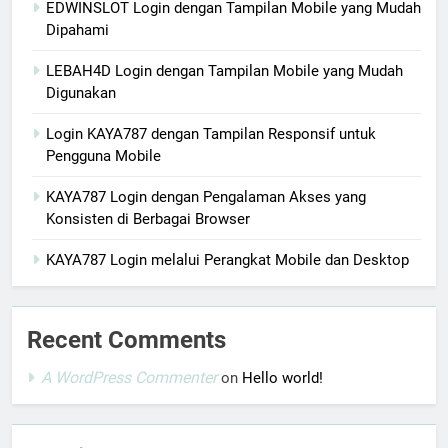
EDWINSLOT Login dengan Tampilan Mobile yang Mudah
Dipahami
LEBAH4D Login dengan Tampilan Mobile yang Mudah
Digunakan
Login KAYA787 dengan Tampilan Responsif untuk
Pengguna Mobile
KAYA787 Login dengan Pengalaman Akses yang
Konsisten di Berbagai Browser
KAYA787 Login melalui Perangkat Mobile dan Desktop
Recent Comments
A WordPress Commenter
on
Hello world!