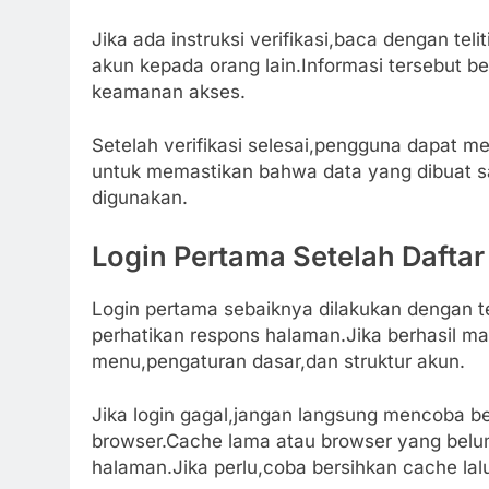
Jika ada instruksi verifikasi,baca dengan te
akun kepada orang lain.Informasi tersebut b
keamanan akses.
Setelah verifikasi selesai,pengguna dapat m
untuk memastikan bahwa data yang dibuat sa
digunakan.
Login Pertama Setelah Daftar
Login pertama sebaiknya dilakukan dengan t
perhatikan respons halaman.Jika berhasil m
menu,pengaturan dasar,dan struktur akun.
Jika login gagal,jangan langsung mencoba ber
browser.Cache lama atau browser yang belu
halaman.Jika perlu,coba bersihkan cache lal