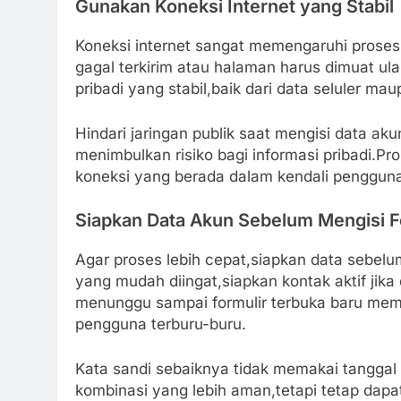
Gunakan Koneksi Internet yang Stabil
Koneksi internet sangat memengaruhi proses da
gagal terkirim atau halaman harus dimuat u
pribadi yang stabil,baik dari data seluler ma
Hindari jaringan publik saat mengisi data aku
menimbulkan risiko bagi informasi pribadi.Pro
koneksi yang berada dalam kendali penggun
Siapkan Data Akun Sebelum Mengisi F
Agar proses lebih cepat,siapkan data sebel
yang mudah diingat,siapkan kontak aktif jika
menunggu sampai formulir terbuka baru memi
pengguna terburu-buru.
Kata sandi sebaiknya tidak memakai tanggal 
kombinasi yang lebih aman,tetapi tetap dapat