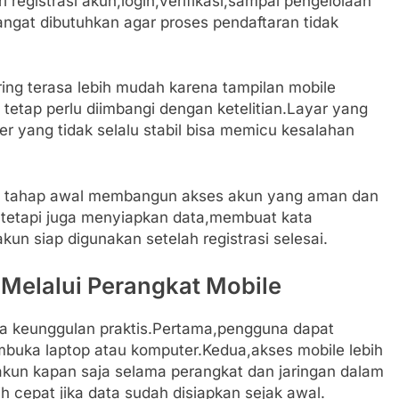
 registrasi akun,login,verifikasi,sampai pengelolaan
angat dibutuhkan agar proses pendaftaran tidak
ring terasa lebih mudah karena tampilan mobile
tetap perlu diimbangi dengan ketelitian.Layar yang
ler yang tidak selalu stabil bisa memicu kesalahan
ai tahap awal membangun akses akun yang aman dan
r,tetapi juga menyiapkan data,membuat kata
un siap digunakan setelah registrasi selesai.
 Melalui Perangkat Mobile
apa keunggulan praktis.Pertama,pengguna dapat
mbuka laptop atau komputer.Kedua,akses mobile lebih
akun kapan saja selama perangkat dan jaringan dalam
ih cepat jika data sudah disiapkan sejak awal.