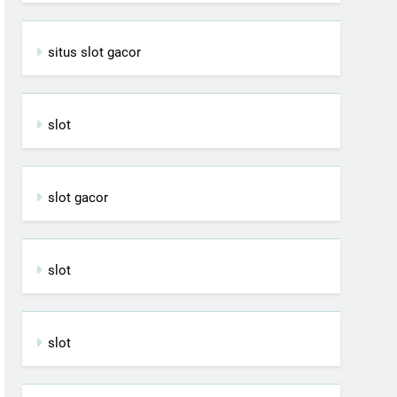
situs slot gacor
slot
slot gacor
slot
slot