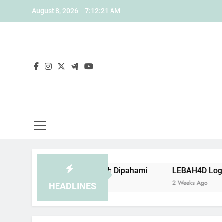
Skip
August 8, 2026
7:12:22 AM
to
content
Out
Lengkapi T
Mobile yang Mudah Dipahami
LEBAH4D Login dengan Ta
2 Weeks Ago
HEADLINES