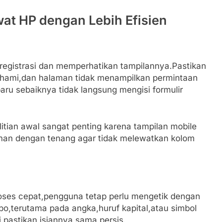
at HP dengan Lebih Efisien
gistrasi dan memperhatikan tampilannya.Pastikan
ipahami,dan halaman tidak menampilkan permintaan
aru sebaiknya tidak langsung mengisi formulir
itian awal sangat penting karena tampilan mobile
aman dengan tenang agar tidak melewatkan kolom
roses cepat,pengguna tetap perlu mengetik dengan
,terutama pada angka,huruf kapital,atau simbol
i,pastikan isiannya sama persis.