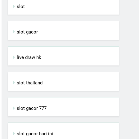
slot
slot gacor
live draw hk
slot thailand
slot gacor 777
slot gacor hari ini