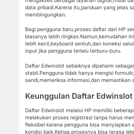
mengakses berbagai layanan digital,mulai dari
data pribadi.Karena itu,panduan yang jelas s
membingungkan.
Bagi pengguna baru,proses daftar dari HP se
biasanya lebih ringkas.Namun,kemudahan ini 
lebih kecil,keyboard sentuh,dan koneksi selu
input jika pengguna terlalu terburu-buru.
Daftar Edwinslot sebaiknya dipahami sebag
stabil.Pengguna tidak hanya mengisi formuli
sandi,memeriksa informasi,dan memastikan ak
Keunggulan Daftar Edwinslot
Daftar Edwinslot melalui HP memiliki beber
melakukan proses registrasi tanpa harus me
fleksibel karena pengguna bisa menyiapkan 
kondisi baik.Ketiga,prosesnya bisa terasa leb