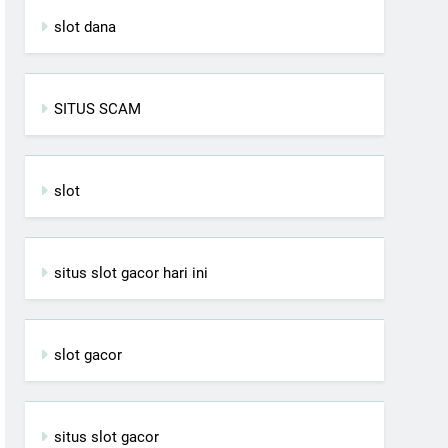
slot dana
SITUS SCAM
slot
situs slot gacor hari ini
slot gacor
situs slot gacor