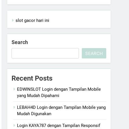
slot gacor hari ini
Search
SEARCH
Recent Posts
EDWINSLOT Login dengan Tampilan Mobile
yang Mudah Dipahami
LEBAH4D Login dengan Tampilan Mobile yang
Mudah Digunakan
Login KAYA787 dengan Tampilan Responsif