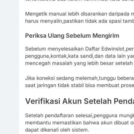
Mengetik manual lebih disarankan daripada m
harus menyalin,pastikan tidak ada spasi tam
Periksa Ulang Sebelum Mengirim
Sebelum menyelesaikan Daftar Edwinslot,per
pengguna,kontak,kata sandi,dan data lain 
mencegah masalah yang lebih besar setelah 
Jika koneksi sedang melemah,tunggu beberap
saat jaringan tidak stabil bisa membuat pro
Verifikasi Akun Setelah Pend
Setelah pendaftaran selesai,pengguna mungkin
membantu memastikan bahwa akun dibuat ol
dapat dikenali oleh sistem.