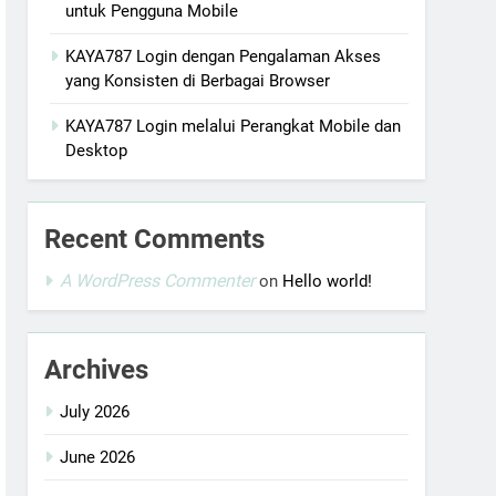
untuk Pengguna Mobile
KAYA787 Login dengan Pengalaman Akses
yang Konsisten di Berbagai Browser
KAYA787 Login melalui Perangkat Mobile dan
Desktop
Recent Comments
A WordPress Commenter
on
Hello world!
Archives
July 2026
June 2026