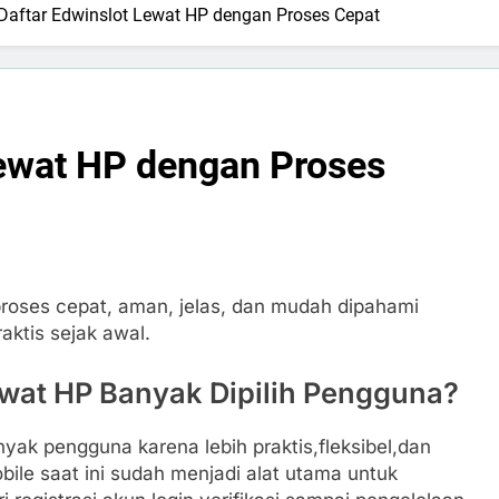
Daftar Edwinslot Lewat HP dengan Proses Cepat
Lewat HP dengan Proses
roses cepat, aman, jelas, dan mudah dipahami
ktis sejak awal.
wat HP Banyak Dipilih Pengguna?
nyak pengguna karena lebih praktis,fleksibel,dan
bile saat ini sudah menjadi alat utama untuk