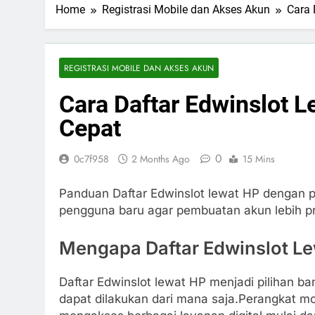
Home
Registrasi Mobile dan Akses Akun
Cara 
REGISTRASI MOBILE DAN AKSES AKUN
Cara Daftar Edwinslot 
Cepat
0
0c7f958
2 Months Ago
15 Mins
Panduan Daftar Edwinslot lewat HP dengan p
pengguna baru agar pembuatan akun lebih pra
Mengapa Daftar Edwinslot Le
Daftar Edwinslot lewat HP menjadi pilihan ba
dapat dilakukan dari mana saja.Perangkat mo