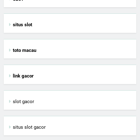
situs slot
toto macau
link gacor
slot gacor
situs slot gacor