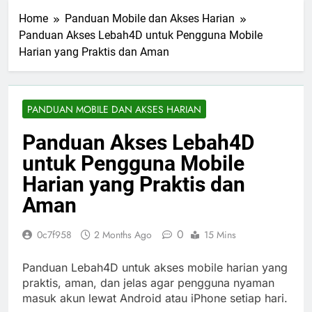
Home
Panduan Mobile dan Akses Harian
Panduan Akses Lebah4D untuk Pengguna Mobile
Harian yang Praktis dan Aman
PANDUAN MOBILE DAN AKSES HARIAN
Panduan Akses Lebah4D
untuk Pengguna Mobile
Harian yang Praktis dan
Aman
0
0c7f958
2 Months Ago
15 Mins
Panduan Lebah4D untuk akses mobile harian yang
praktis, aman, dan jelas agar pengguna nyaman
masuk akun lewat Android atau iPhone setiap hari.