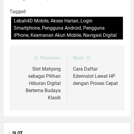
Tagged:
Lebah4D Mobile, Akses Harian, Login
Smartphone, Pengguna Android, Pengguna
iPhone, Keamanan Akun Mobile, Navigasi Digital
Previous:
Next:
Post
navigation
Slot Mahjong
Cara Daftar
sebagai Pilihan
Edwinslot Lewat HP
Hiburan Digital
dengan Proses Cepat
Bertema Budaya
Klasik
SLOT