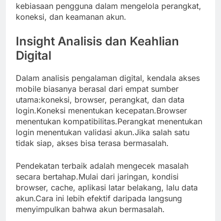
kebiasaan pengguna dalam mengelola perangkat,
koneksi, dan keamanan akun.
Insight Analisis dan Keahlian
Digital
Dalam analisis pengalaman digital, kendala akses
mobile biasanya berasal dari empat sumber
utama:koneksi, browser, perangkat, dan data
login.Koneksi menentukan kecepatan.Browser
menentukan kompatibilitas.Perangkat menentukan
login menentukan validasi akun.Jika salah satu
tidak siap, akses bisa terasa bermasalah.
Pendekatan terbaik adalah mengecek masalah
secara bertahap.Mulai dari jaringan, kondisi
browser, cache, aplikasi latar belakang, lalu data
akun.Cara ini lebih efektif daripada langsung
menyimpulkan bahwa akun bermasalah.