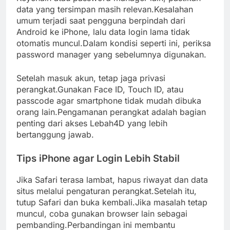
data yang tersimpan masih relevan.Kesalahan
umum terjadi saat pengguna berpindah dari
Android ke iPhone, lalu data login lama tidak
otomatis muncul.Dalam kondisi seperti ini, periksa
password manager yang sebelumnya digunakan.
Setelah masuk akun, tetap jaga privasi
perangkat.Gunakan Face ID, Touch ID, atau
passcode agar smartphone tidak mudah dibuka
orang lain.Pengamanan perangkat adalah bagian
penting dari akses Lebah4D yang lebih
bertanggung jawab.
Tips iPhone agar Login Lebih Stabil
Jika Safari terasa lambat, hapus riwayat dan data
situs melalui pengaturan perangkat.Setelah itu,
tutup Safari dan buka kembali.Jika masalah tetap
muncul, coba gunakan browser lain sebagai
pembanding.Perbandingan ini membantu