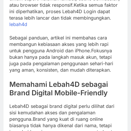
atau browser tidak responsif.Ketika semua faktor
ini diperhatikan, proses Lebah4D Login dapat
terasa lebih lancar dan tidak membingungkan.
lebah4d
Sebagai panduan, artikel ini membahas cara
membangun kebiasaan akses yang lebih rapi
untuk pengguna Android dan iPhone.Fokusnya
bukan hanya pada langkah masuk akun, tetapi
juga pada pengalaman penggunaan sehari-hari
yang aman, konsisten, dan mudah diterapkan.
Memahami Lebah4D sebagai
Brand Digital Mobile-Friendly
Lebah4D sebagai brand digital perlu dilihat dari
sisi kemudahan akses dan pengalaman
pengguna.Brand yang kuat di ruang online
biasanya tidak hanya dikenal dari nama, tetapi