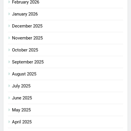
February 2026
January 2026
December 2025
November 2025
October 2025
September 2025
August 2025
July 2025
June 2025
May 2025
April 2025