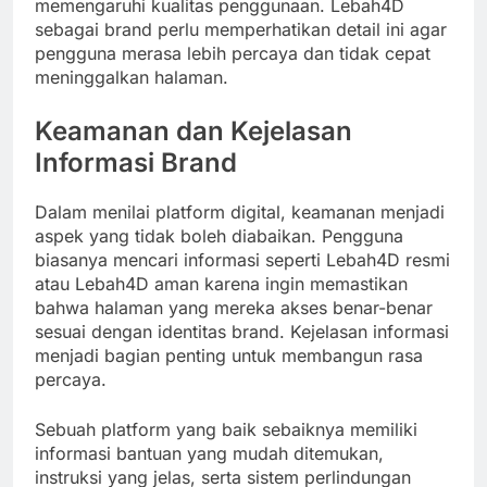
memengaruhi kualitas penggunaan. Lebah4D
sebagai brand perlu memperhatikan detail ini agar
pengguna merasa lebih percaya dan tidak cepat
meninggalkan halaman.
Keamanan dan Kejelasan
Informasi Brand
Dalam menilai platform digital, keamanan menjadi
aspek yang tidak boleh diabaikan. Pengguna
biasanya mencari informasi seperti Lebah4D resmi
atau Lebah4D aman karena ingin memastikan
bahwa halaman yang mereka akses benar-benar
sesuai dengan identitas brand. Kejelasan informasi
menjadi bagian penting untuk membangun rasa
percaya.
Sebuah platform yang baik sebaiknya memiliki
informasi bantuan yang mudah ditemukan,
instruksi yang jelas, serta sistem perlindungan