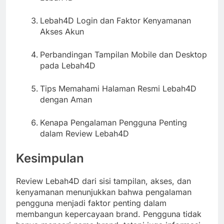
Lebah4D Login dan Faktor Kenyamanan
Akses Akun
Perbandingan Tampilan Mobile dan Desktop
pada Lebah4D
Tips Memahami Halaman Resmi Lebah4D
dengan Aman
Kenapa Pengalaman Pengguna Penting
dalam Review Lebah4D
Kesimpulan
Review Lebah4D dari sisi tampilan, akses, dan
kenyamanan menunjukkan bahwa pengalaman
pengguna menjadi faktor penting dalam
membangun kepercayaan brand. Pengguna tidak