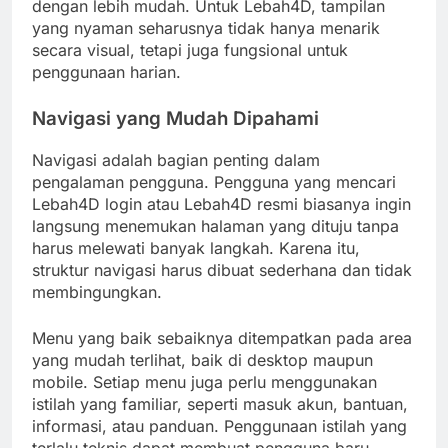
dengan lebih mudah. Untuk Lebah4D, tampilan
yang nyaman seharusnya tidak hanya menarik
secara visual, tetapi juga fungsional untuk
penggunaan harian.
Navigasi yang Mudah Dipahami
Navigasi adalah bagian penting dalam
pengalaman pengguna. Pengguna yang mencari
Lebah4D login atau Lebah4D resmi biasanya ingin
langsung menemukan halaman yang dituju tanpa
harus melewati banyak langkah. Karena itu,
struktur navigasi harus dibuat sederhana dan tidak
membingungkan.
Menu yang baik sebaiknya ditempatkan pada area
yang mudah terlihat, baik di desktop maupun
mobile. Setiap menu juga perlu menggunakan
istilah yang familiar, seperti masuk akun, bantuan,
informasi, atau panduan. Penggunaan istilah yang
terlalu teknis dapat membuat pengguna baru