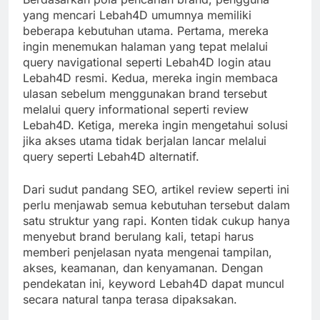
yang mencari Lebah4D umumnya memiliki
beberapa kebutuhan utama. Pertama, mereka
ingin menemukan halaman yang tepat melalui
query navigational seperti Lebah4D login atau
Lebah4D resmi. Kedua, mereka ingin membaca
ulasan sebelum menggunakan brand tersebut
melalui query informational seperti review
Lebah4D. Ketiga, mereka ingin mengetahui solusi
jika akses utama tidak berjalan lancar melalui
query seperti Lebah4D alternatif.
Dari sudut pandang SEO, artikel review seperti ini
perlu menjawab semua kebutuhan tersebut dalam
satu struktur yang rapi. Konten tidak cukup hanya
menyebut brand berulang kali, tetapi harus
memberi penjelasan nyata mengenai tampilan,
akses, keamanan, dan kenyamanan. Dengan
pendekatan ini, keyword Lebah4D dapat muncul
secara natural tanpa terasa dipaksakan.