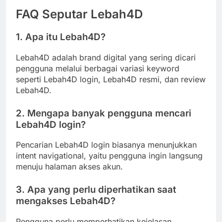
FAQ Seputar Lebah4D
1. Apa itu Lebah4D?
Lebah4D adalah brand digital yang sering dicari
pengguna melalui berbagai variasi keyword
seperti Lebah4D login, Lebah4D resmi, dan review
Lebah4D.
2. Mengapa banyak pengguna mencari
Lebah4D login?
Pencarian Lebah4D login biasanya menunjukkan
intent navigational, yaitu pengguna ingin langsung
menuju halaman akses akun.
3. Apa yang perlu diperhatikan saat
mengakses Lebah4D?
Pengguna perlu memperhatikan kejelasan