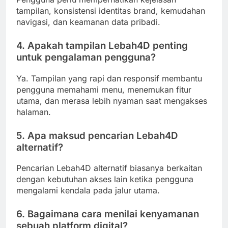
tampilan, konsistensi identitas brand, kemudahan
navigasi, dan keamanan data pribadi.
4. Apakah tampilan Lebah4D penting
untuk pengalaman pengguna?
Ya. Tampilan yang rapi dan responsif membantu
pengguna memahami menu, menemukan fitur
utama, dan merasa lebih nyaman saat mengakses
halaman.
5. Apa maksud pencarian Lebah4D
alternatif?
Pencarian Lebah4D alternatif biasanya berkaitan
dengan kebutuhan akses lain ketika pengguna
mengalami kendala pada jalur utama.
6. Bagaimana cara menilai kenyamanan
sebuah platform digital?