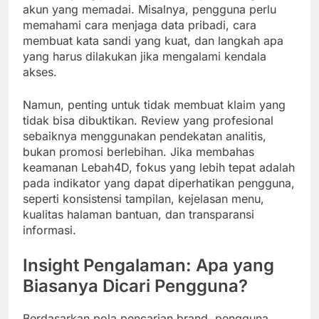
akun yang memadai. Misalnya, pengguna perlu
memahami cara menjaga data pribadi, cara
membuat kata sandi yang kuat, dan langkah apa
yang harus dilakukan jika mengalami kendala
akses.
Namun, penting untuk tidak membuat klaim yang
tidak bisa dibuktikan. Review yang profesional
sebaiknya menggunakan pendekatan analitis,
bukan promosi berlebihan. Jika membahas
keamanan Lebah4D, fokus yang lebih tepat adalah
pada indikator yang dapat diperhatikan pengguna,
seperti konsistensi tampilan, kejelasan menu,
kualitas halaman bantuan, dan transparansi
informasi.
Insight Pengalaman: Apa yang
Biasanya Dicari Pengguna?
Berdasarkan pola pencarian brand, pengguna