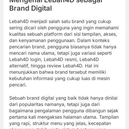
Brand Digital
Lebah4D menjadi salah satu brand yang cukup
sering dicari oleh pengguna yang ingin memahami
kualitas sebuah platform dari sisi tampilan, akses,
dan kenyamanan penggunaan. Dalam konteks
pencarian brand, pengguna biasanya tidak hanya
mencari nama utama, tetapi juga variasi seperti
Lebah4D login, Lebah4D resmi, Lebah4D
alternatif, hingga review Lebah4D. Hal ini
menunjukkan bahwa brand tersebut memiliki
kebutuhan informasi yang cukup luas di mesin
pencari.
Sebuah brand digital yang baik tidak hanya dinilai
dari popularitas namanya, tetapi juga dari
bagaimana pengalaman pengguna dibangun sejak
pertama kali mengakses halaman utama. Tampilan
yang rapi, struktur menu yang jelas, kecepatan