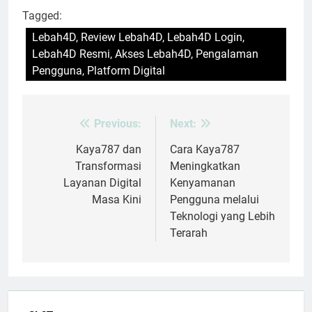
Tagged:
Lebah4D, Review Lebah4D, Lebah4D Login,
Lebah4D Resmi, Akses Lebah4D, Pengalaman
Pengguna, Platform Digital
Previous:
Next:
Post
navigation
Kaya787 dan
Cara Kaya787
Transformasi
Meningkatkan
Layanan Digital
Kenyamanan
Masa Kini
Pengguna melalui
Teknologi yang Lebih
Terarah