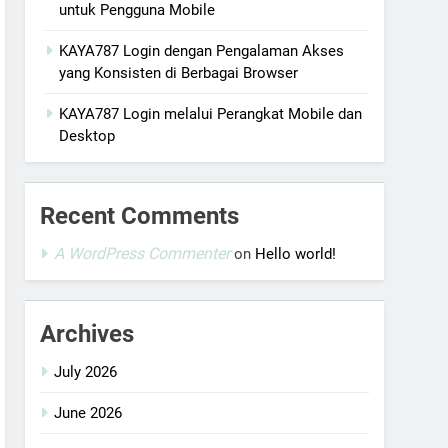
untuk Pengguna Mobile
KAYA787 Login dengan Pengalaman Akses
yang Konsisten di Berbagai Browser
KAYA787 Login melalui Perangkat Mobile dan
Desktop
Recent Comments
A WordPress Commenter
on
Hello world!
Archives
July 2026
June 2026