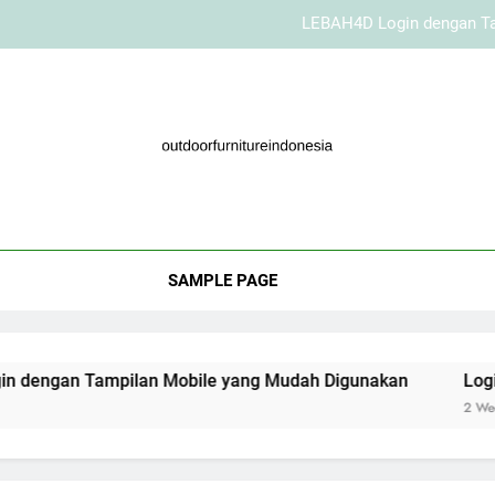
LEBAH4D Login dengan Ta
Login KAYA787 dengan Tampi
KAYA787 Login dengan Pengalaman Akses
EDWINSLOT Login dengan T
door Furniture Indones
LEBAH4D Login dengan Ta
aman Anda Dengan Furnitur Outdoor Berkualitas Dari Outdoor F
Login KAYA787 dengan Tampi
SAMPLE PAGE
KAYA787 Login dengan Pengalaman Akses
mpilan Mobile yang Mudah Digunakan
Login KAYA787 
2 Weeks Ago