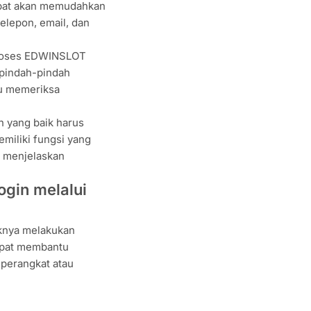
tepat akan memudahkan
lepon, email, dan
 proses EDWINSLOT
erpindah-pindah
u memeriksa
 yang baik harus
miliki fungsi yang
u menjelaskan
gin melalui
knya melakukan
apat membantu
perangkat atau