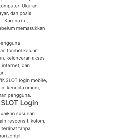
komputer. Ukuran
yar, dan posisi
. Karena itu,
 sebelum memasukkan
pengguna
an tombol keluar
un, kelancaran akses
 internet, dan
un.
INSLOT login mobile,
nan, kendala umum,
man pengguna.
NSLOT Login
suaikan susunan
in responsif, kolom,
terlihat tanpa
orizontal.