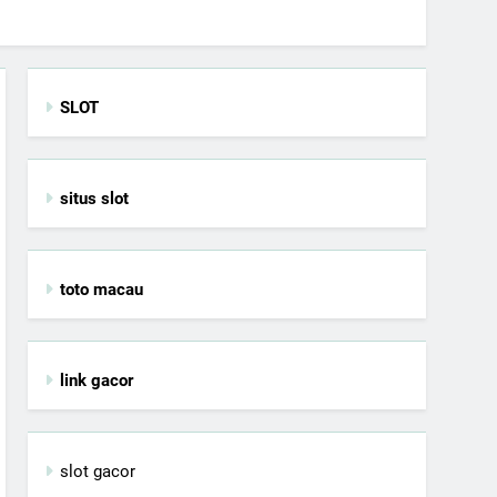
SLOT
situs slot
toto macau
link gacor
slot gacor