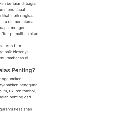
n berjajar di bagian
ian menu dapat
lihat lebih ringkas.
 satu elemen utama
 dapat mengenali
n fitur pemulihan akun
eluruh fitur
ng baik biasanya
enu tambahan di
las Penting?
menggunakan
enyebabkan pengguna
itu, ukuran tombol,
gian penting dari
gurangi kesalahan