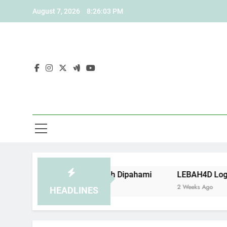
Skip
August 7, 2026
8:26:04 PM
to
content
Out
Lengkapi T
Mobile yang Mudah Dipahami
LEBAH4D Login dengan Ta
2 Weeks Ago
HEADLINES